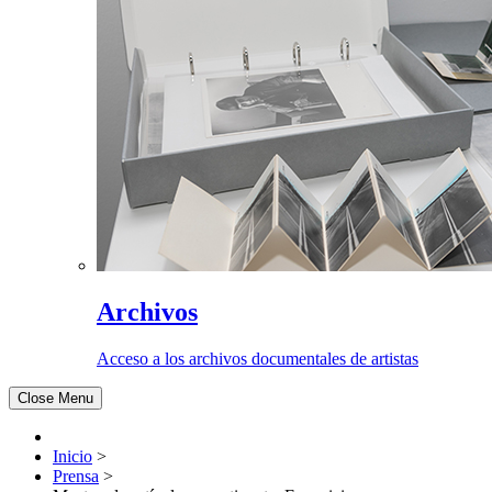
Archivos
Acceso a los archivos documentales de artistas
Close Menu
Inicio
>
Prensa
>