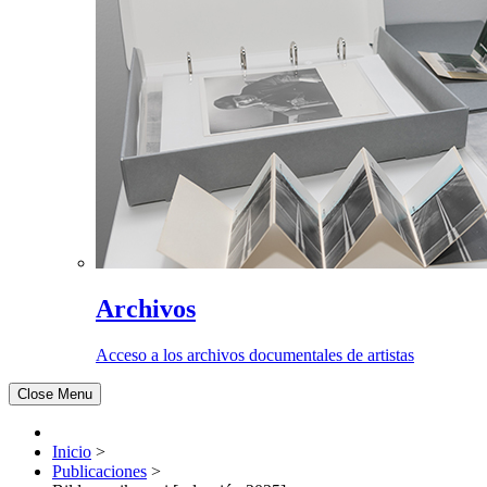
Archivos
Acceso a los archivos documentales de artistas
Close Menu
Inicio
>
Publicaciones
>