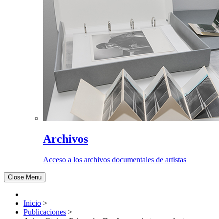
Archivos
Acceso a los archivos documentales de artistas
Close Menu
Inicio
>
Publicaciones
>