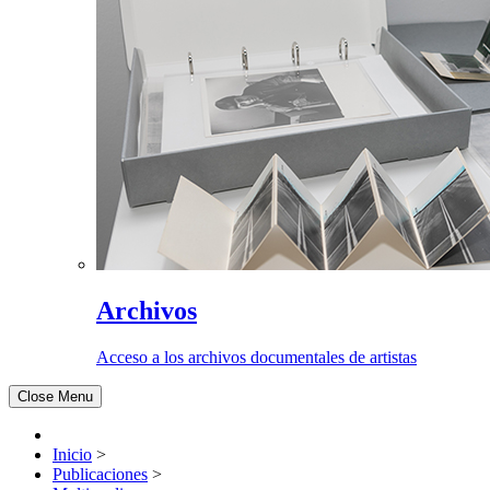
Archivos
Acceso a los archivos documentales de artistas
Close Menu
Inicio
>
Publicaciones
>