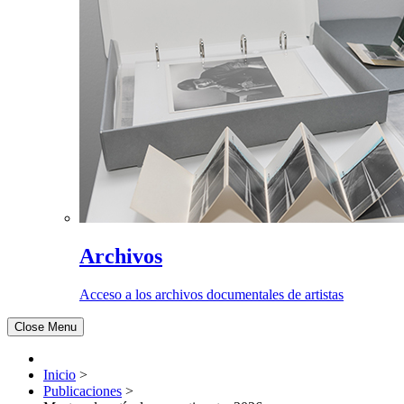
Archivos
Acceso a los archivos documentales de artistas
Close Menu
Inicio
>
Publicaciones
>