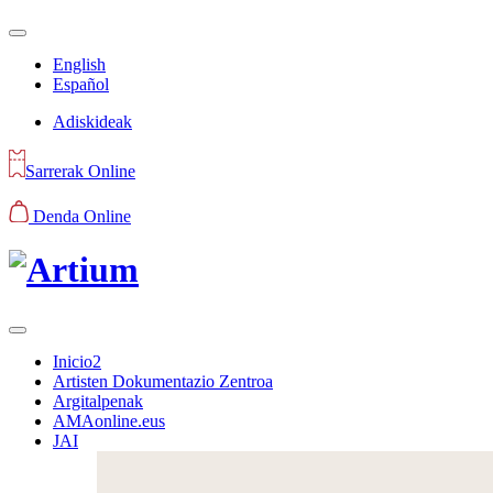
English
Español
Adiskideak
Sarrerak Online
Denda Online
Inicio2
Artisten Dokumentazio Zentroa
Argitalpenak
AMAonline.eus
JAI