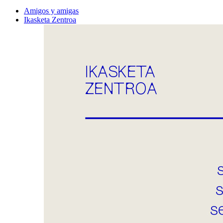
Amigos y amigas
Ikasketa Zentroa