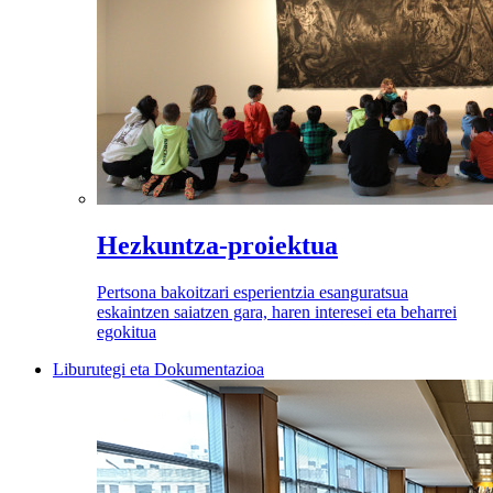
Hezkuntza-proiektua
Pertsona bakoitzari esperientzia esanguratsua
eskaintzen saiatzen gara, haren interesei eta beharrei
egokitua
Liburutegi eta Dokumentazioa