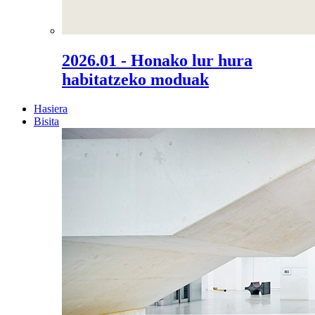
2026.01 - Honako lur hura
habitatzeko moduak
Hasiera
Bisita