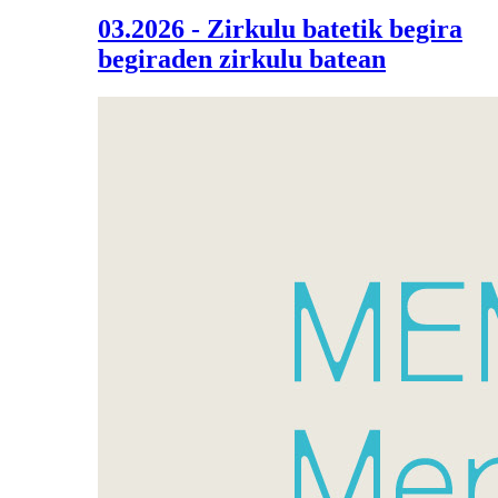
03.2026 - Zirkulu batetik begira
begiraden zirkulu batean