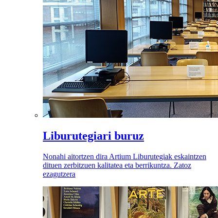
Liburutegiari buruz
Nonahi aitortzen dira Artium Liburutegiak eskaintzen
dituen zerbitzuen kalitatea eta berrikuntza. Zatoz
ezagutzera