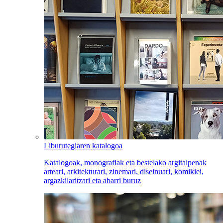
Liburutegiaren katalogoa
Katalogoak, monografiak eta bestelako argitalpenak
arteari, arkitekturari, zinemari, diseinuari, komikiei,
argazkilaritzari eta abarri buruz