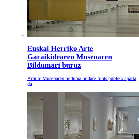
Euskal Herriko Arte
Garaikidearen Museoaren
Bildumari buruz
Artium Museoaren bilduma ondare-funts publiko aparta
da