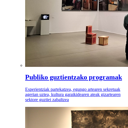
Publiko guztientzako programak
Esperientziak partekatzea, egungo artearen sekretuak
agerian uztea, kultura garaikidearen ateak gizartearen
sektore guztiei zabaltzea