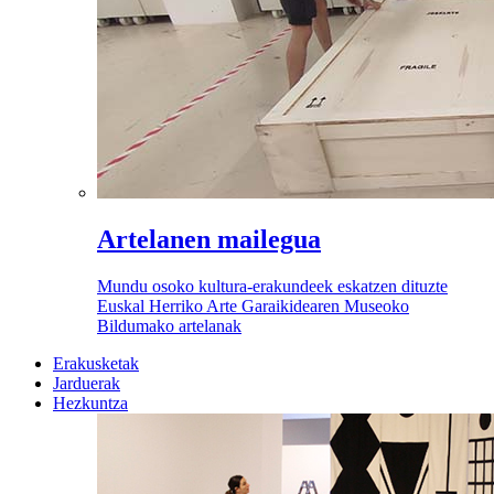
Artelanen mailegua
Mundu osoko kultura-erakundeek eskatzen dituzte
Euskal Herriko Arte Garaikidearen Museoko
Bildumako artelanak
Erakusketak
Jarduerak
Hezkuntza