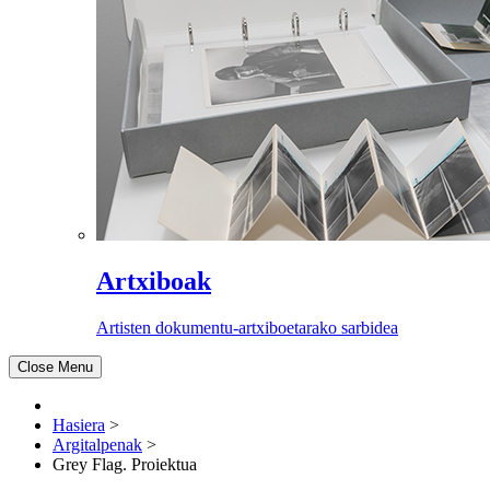
Artxiboak
Artisten dokumentu-artxiboetarako sarbidea
Close Menu
Hasiera
>
Argitalpenak
>
Grey Flag. Proiektua