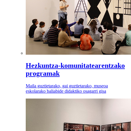
Hezkuntza-komunitatearentzako
programak
Maila guztietarako, gai guztietarako, museoa
eskolarako baliabide didaktiko osagarri gisa