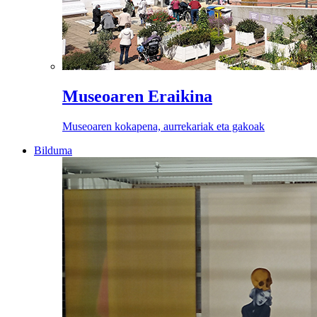
Museoaren Eraikina
Museoaren kokapena, aurrekariak eta gakoak
Bilduma