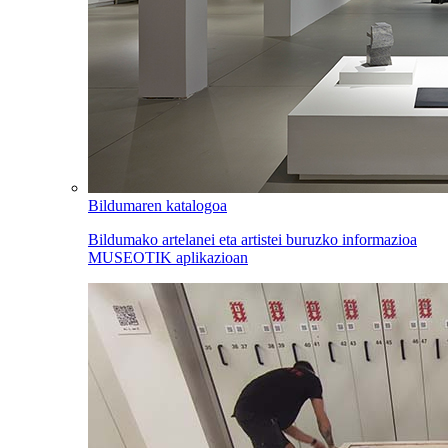
Bildumaren katalogoa
Bildumako artelanei eta artistei buruzko informazioa
MUSEOTIK aplikazioan