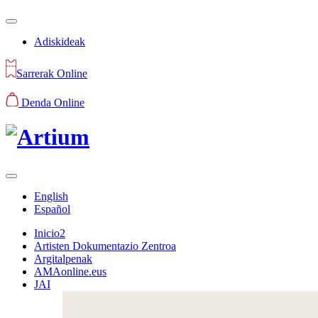
Adiskideak
Sarrerak Online
Denda Online
English
Español
Inicio2
Artisten Dokumentazio Zentroa
Argitalpenak
AMAonline.eus
JAI