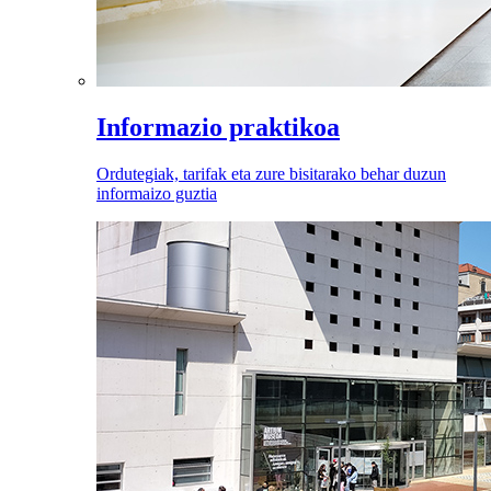
Informazio praktikoa
Ordutegiak, tarifak eta zure bisitarako behar duzun
informaizo guztia