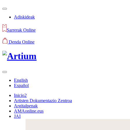
Adiskideak
Sarrerak Online
Denda Online
English
Español
Inicio2
Artisten Dokumentazio Zentroa
Argitalpenak
AMAonline.eus
JAI