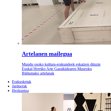
Artelanen mailegua
Mundu osoko kultura-erakundeek eskatzen dituzte
Euskal Herriko Arte Garaikidearen Museoko
Bildumako artelanak
Erakusketak
Jarduerak
Hezkuntza