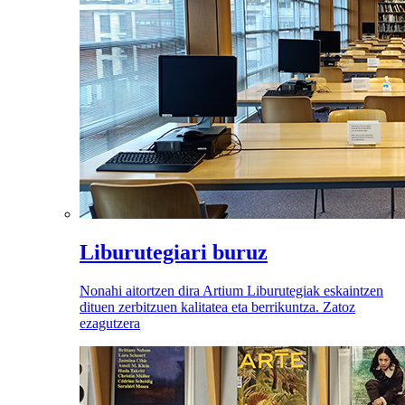
Liburutegiari buruz
Nonahi aitortzen dira Artium Liburutegiak eskaintzen
dituen zerbitzuen kalitatea eta berrikuntza. Zatoz
ezagutzera