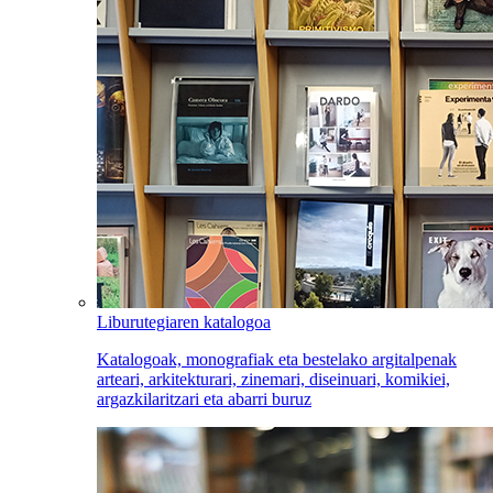
Liburutegiaren katalogoa
Katalogoak, monografiak eta bestelako argitalpenak
arteari, arkitekturari, zinemari, diseinuari, komikiei,
argazkilaritzari eta abarri buruz