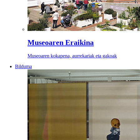
Museoaren Eraikina
Museoaren kokapena, aurrekariak eta gakoak
Bilduma