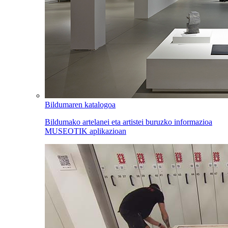
Bildumaren katalogoa
Bildumako artelanei eta artistei buruzko informazioa
MUSEOTIK aplikazioan