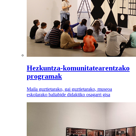
Hezkuntza-komunitatearentzako
programak
Maila guztietarako, gai guztietarako, museoa
eskolarako baliabide didaktiko osagarri gisa