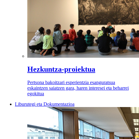
Hezkuntza-proiektua
Pertsona bakoitzari esperientzia esanguratsua
eskaintzen saiatzen gara, haren interesei eta beharrei
egokitua
Liburutegi eta Dokumentazioa