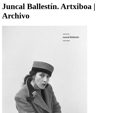
Juncal Ballestín. Artxiboa |
Archivo