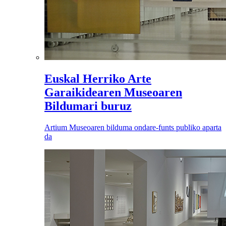
Euskal Herriko Arte
Garaikidearen Museoaren
Bildumari buruz
Artium Museoaren bilduma ondare-funts publiko aparta
da