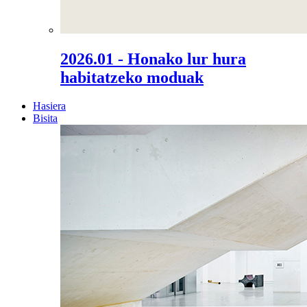
2026.01 - Honako lur hura
habitatzeko moduak
Hasiera
Bisita