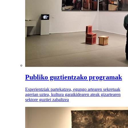
Publiko guztientzako programak
Esperientziak partekatzea, egungo artearen sekretuak
agerian uztea, kultura garaikidearen ateak gizartearen
sektore guztiei zabaltzea