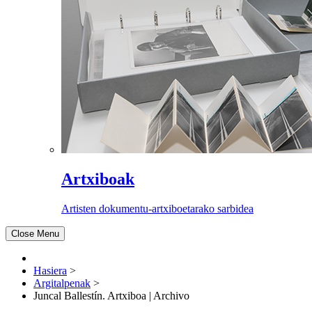
Artxiboak
Artisten dokumentu-artxiboetarako sarbidea
Close Menu
Hasiera
>
Argitalpenak
>
Juncal Ballestín. Artxiboa | Archivo