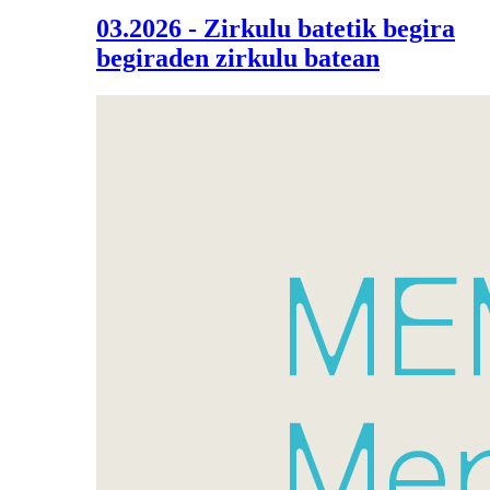
03.2026 - Zirkulu batetik begira
begiraden zirkulu batean