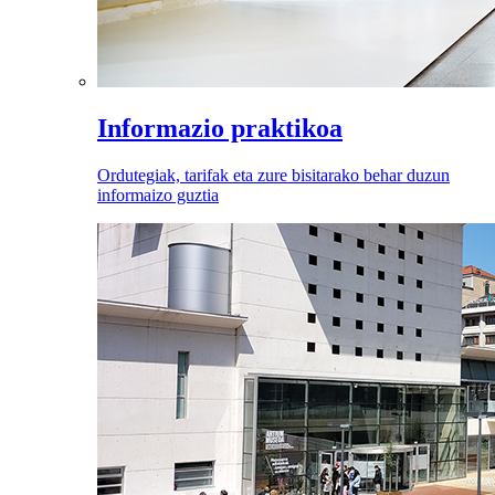
Informazio praktikoa
Ordutegiak, tarifak eta zure bisitarako behar duzun
informaizo guztia