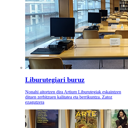
Liburutegiari buruz
Nonahi aitortzen dira Artium Liburutegiak eskaintzen
dituen zerbitzuen kalitatea eta berrikuntza. Zatoz
ezagutzera