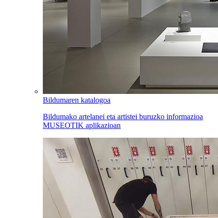
Bildumaren katalogoa
Bildumako artelanei eta artistei buruzko informazioa
MUSEOTIK aplikazioan