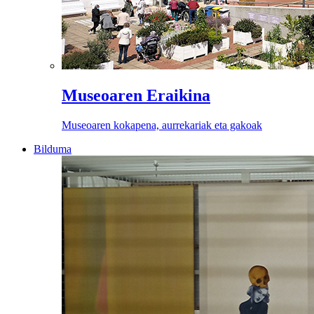
Museoaren Eraikina
Museoaren kokapena, aurrekariak eta gakoak
Bilduma