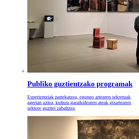
Publiko guztientzako programak
Esperientziak partekatzea, egungo artearen sekretuak
agerian uztea, kultura garaikidearen ateak gizartearen
sektore guztiei zabaltzea