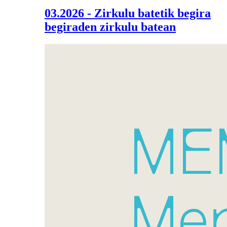
03.2026 - Zirkulu batetik begira
begiraden zirkulu batean