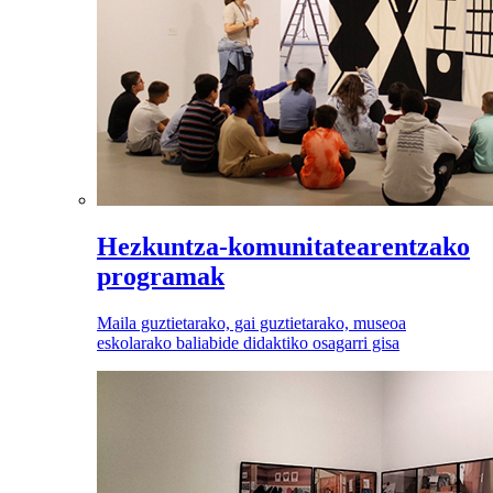
Hezkuntza-komunitatearentzako
programak
Maila guztietarako, gai guztietarako, museoa
eskolarako baliabide didaktiko osagarri gisa