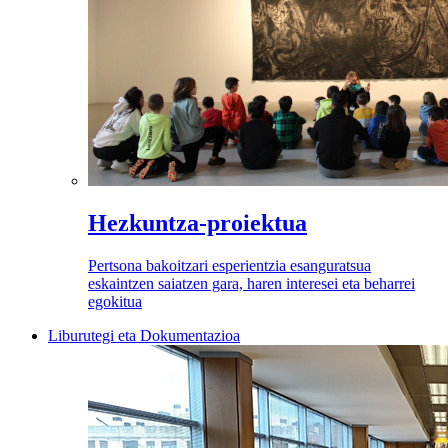
Hezkuntza-proiektua
Pertsona bakoitzari esperientzia esanguratsua
eskaintzen saiatzen gara, haren interesei eta beharrei
egokitua
Liburutegi eta Dokumentazioa