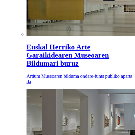
Euskal Herriko Arte
Garaikidearen Museoaren
Bildumari buruz
Artium Museoaren bilduma ondare-funts publiko aparta
da