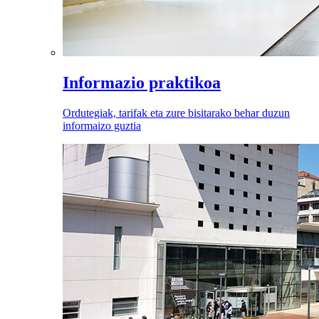
Informazio praktikoa
Ordutegiak, tarifak eta zure bisitarako behar duzun
informaizo guztia