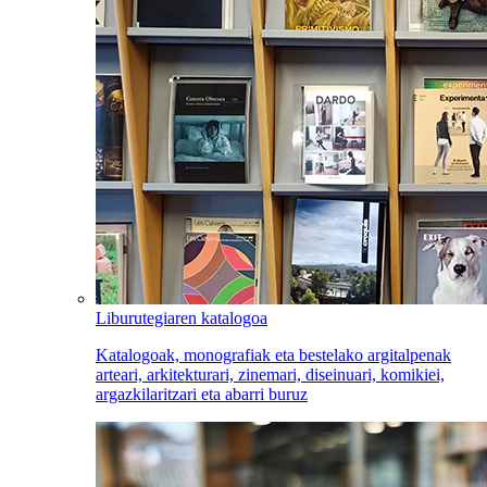
Liburutegiaren katalogoa
Katalogoak, monografiak eta bestelako argitalpenak
arteari, arkitekturari, zinemari, diseinuari, komikiei,
argazkilaritzari eta abarri buruz