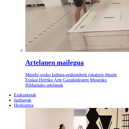
Artelanen mailegua
Mundu osoko kultura-erakundeek eskatzen dituzte
Euskal Herriko Arte Garaikidearen Museoko
Bildumako artelanak
Erakusketak
Jarduerak
Hezkuntza