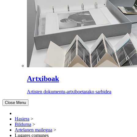
Artxiboak
Artisten dokumentu-artxiboetarako sarbidea
Close Menu
Hasiera
>
Bilduma
>
Artelanen mailegua
>
Lugares comunes