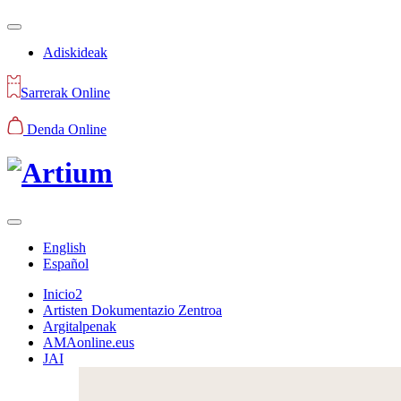
Adiskideak
Sarrerak Online
Denda Online
English
Español
Inicio2
Artisten Dokumentazio Zentroa
Argitalpenak
AMAonline.eus
JAI