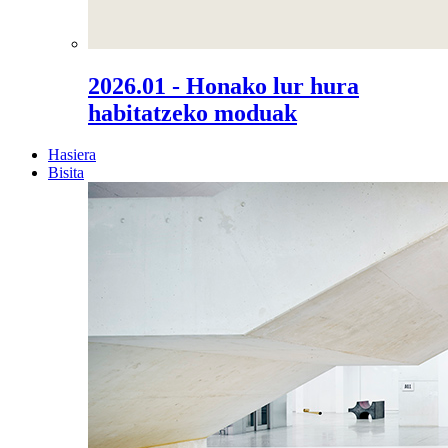
2026.01 - Honako lur hura
habitatzeko moduak
Hasiera
Bisita