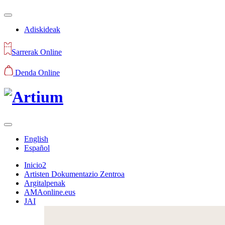
Adiskideak
Sarrerak Online
Denda Online
English
Español
Inicio2
Artisten Dokumentazio Zentroa
Argitalpenak
AMAonline.eus
JAI