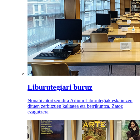
Liburutegiari buruz
Nonahi aitortzen dira Artium Liburutegiak eskaintzen
dituen zerbitzuen kalitatea eta berrikuntza. Zatoz
ezagutzera