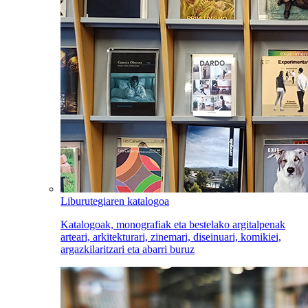
Liburutegiaren katalogoa
Katalogoak, monografiak eta bestelako argitalpenak
arteari, arkitekturari, zinemari, diseinuari, komikiei,
argazkilaritzari eta abarri buruz