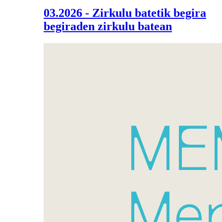
03.2026 - Zirkulu batetik begira
begiraden zirkulu batean