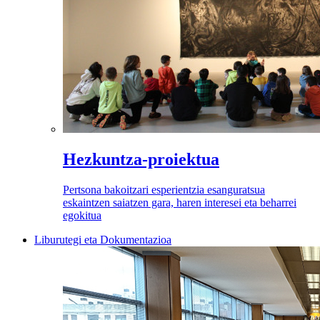
Hezkuntza-proiektua
Pertsona bakoitzari esperientzia esanguratsua
eskaintzen saiatzen gara, haren interesei eta beharrei
egokitua
Liburutegi eta Dokumentazioa