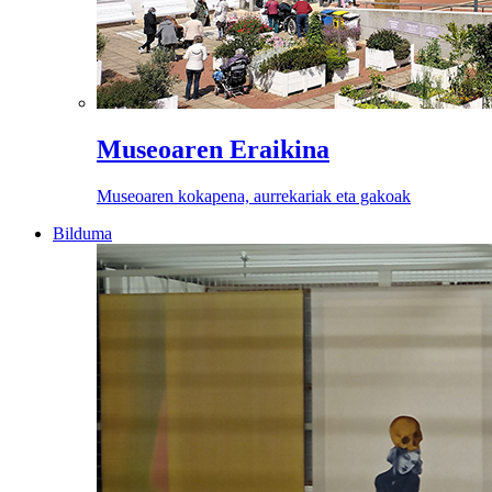
Museoaren Eraikina
Museoaren kokapena, aurrekariak eta gakoak
Bilduma