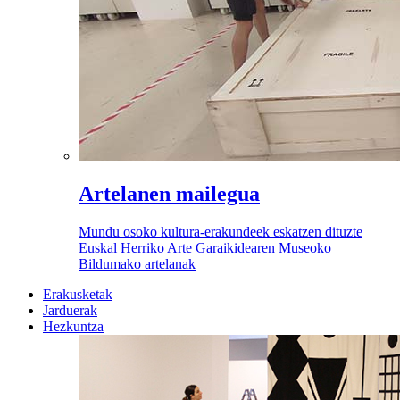
Artelanen mailegua
Mundu osoko kultura-erakundeek eskatzen dituzte
Euskal Herriko Arte Garaikidearen Museoko
Bildumako artelanak
Erakusketak
Jarduerak
Hezkuntza