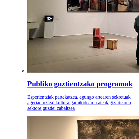
Publiko guztientzako programak
Esperientziak partekatzea, egungo artearen sekretuak
agerian uztea, kultura garaikidearen ateak gizartearen
sektore guztiei zabaltzea