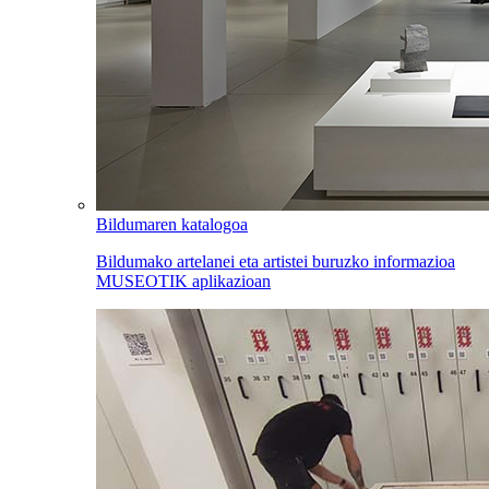
Bildumaren katalogoa
Bildumako artelanei eta artistei buruzko informazioa
MUSEOTIK aplikazioan