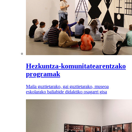
Hezkuntza-komunitatearentzako
programak
Maila guztietarako, gai guztietarako, museoa
eskolarako baliabide didaktiko osagarri gisa