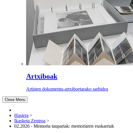
Artxiboak
Artisten dokumentu-artxiboetarako sarbidea
Close Menu
Hasiera
>
Ikasketa Zentroa
>
02.2026 - Memoria taupariak: memoriaren euskarriak