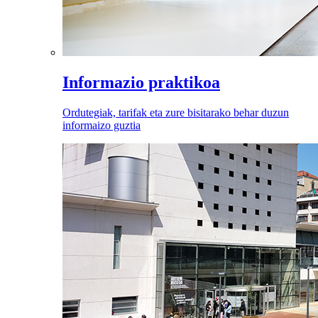
Informazio praktikoa
Ordutegiak, tarifak eta zure bisitarako behar duzun
informaizo guztia