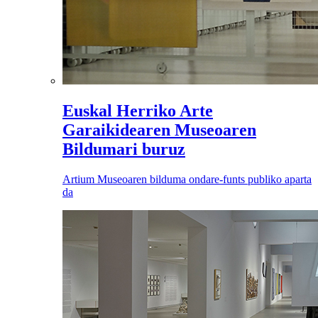
Euskal Herriko Arte
Garaikidearen Museoaren
Bildumari buruz
Artium Museoaren bilduma ondare-funts publiko aparta
da