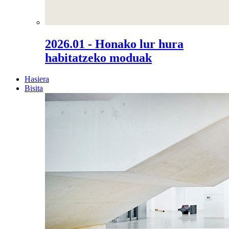
2026.01 - Honako lur hura
habitatzeko moduak
Hasiera
Bisita