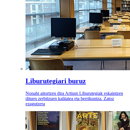
Liburutegiari buruz
Nonahi aitortzen dira Artium Liburutegiak eskaintzen
dituen zerbitzuen kalitatea eta berrikuntza. Zatoz
ezagutzera