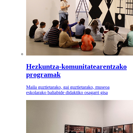
Hezkuntza-komunitatearentzako
programak
Maila guztietarako, gai guztietarako, museoa
eskolarako baliabide didaktiko osagarri gisa