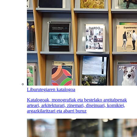
Liburutegiaren katalogoa
Katalogoak, monografiak eta bestelako argitalpenak
arteari, arkitekturari, zinemari, diseinuari, komikiei,
argazkilaritzari eta abarri buruz