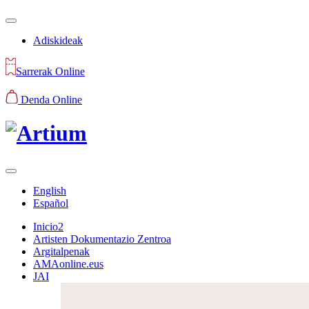
Adiskideak
Sarrerak Online
Denda Online
English
Español
Inicio2
Artisten Dokumentazio Zentroa
Argitalpenak
AMAonline.eus
JAI