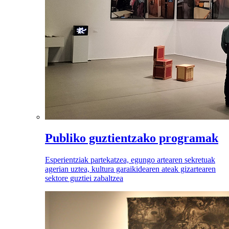
Publiko guztientzako programak
Esperientziak partekatzea, egungo artearen sekretuak
agerian uztea, kultura garaikidearen ateak gizartearen
sektore guztiei zabaltzea