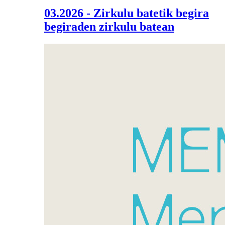
03.2026 - Zirkulu batetik begira
begiraden zirkulu batean