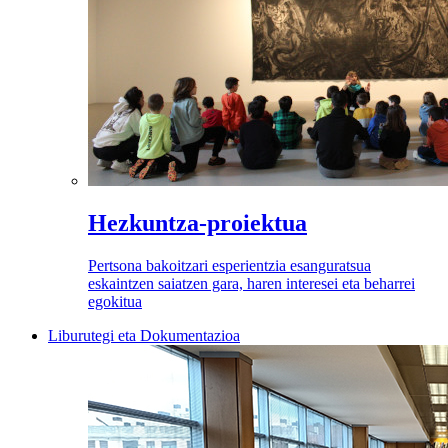
Hezkuntza-proiektua
Pertsona bakoitzari esperientzia esanguratsua
eskaintzen saiatzen gara, haren interesei eta beharrei
egokitua
Liburutegi eta Dokumentazioa