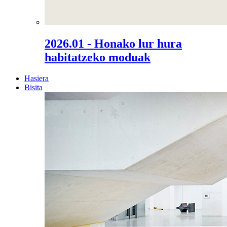
2026.01 - Honako lur hura
habitatzeko moduak
Hasiera
Bisita