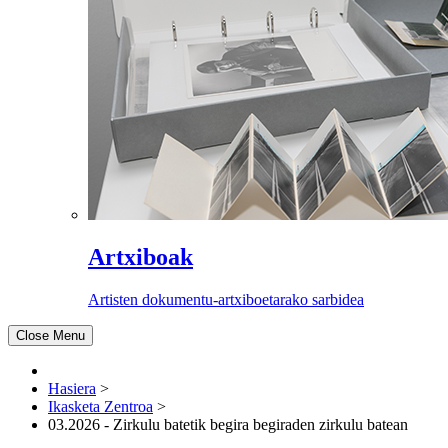
Artxiboak
Artisten dokumentu-artxiboetarako sarbidea
Close Menu
Hasiera
>
Ikasketa Zentroa
>
03.2026 - Zirkulu batetik begira begiraden zirkulu batean