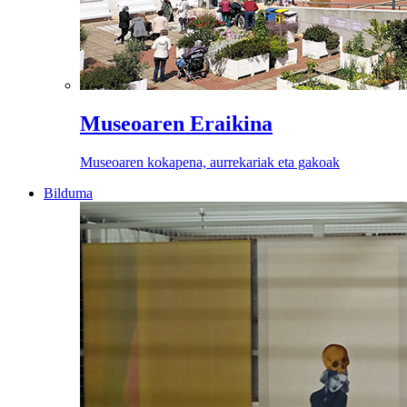
Museoaren Eraikina
Museoaren kokapena, aurrekariak eta gakoak
Bilduma