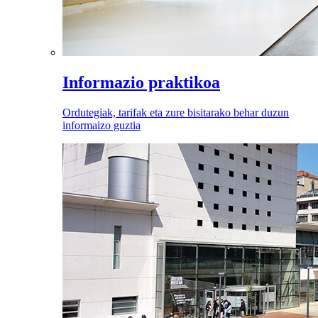
Informazio praktikoa
Ordutegiak, tarifak eta zure bisitarako behar duzun
informaizo guztia