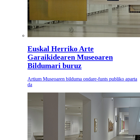
Euskal Herriko Arte
Garaikidearen Museoaren
Bildumari buruz
Artium Museoaren bilduma ondare-funts publiko aparta
da