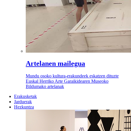
Artelanen mailegua
Mundu osoko kultura-erakundeek eskatzen dituzte
Euskal Herriko Arte Garaikidearen Museoko
Bildumako artelanak
Erakusketak
Jarduerak
Hezkuntza