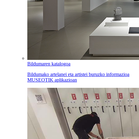
Bildumaren katalogoa
Bildumako artelanei eta artistei buruzko informazioa
MUSEOTIK aplikazioan