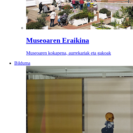
Museoaren Eraikina
Museoaren kokapena, aurrekariak eta gakoak
Bilduma