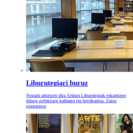
Liburutegiari buruz
Nonahi aitortzen dira Artium Liburutegiak eskaintzen
dituen zerbitzuen kalitatea eta berrikuntza. Zatoz
ezagutzera