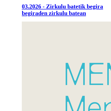
03.2026 - Zirkulu batetik begira
begiraden zirkulu batean