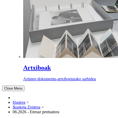
Artxiboak
Artisten dokumentu-artxiboetarako sarbidea
Close Menu
Hasiera
>
Ikasketa Zentroa
>
06.2026 - Etenaz pentsatzea