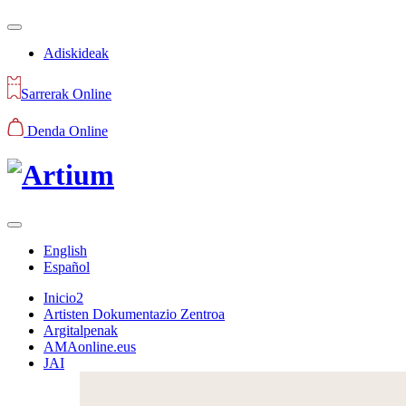
Adiskideak
Sarrerak Online
Denda Online
English
Español
Inicio2
Artisten Dokumentazio Zentroa
Argitalpenak
AMAonline.eus
JAI