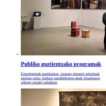
Publiko guztientzako programak
Esperientziak partekatzea, egungo artearen sekretuak
agerian uztea, kultura garaikidearen ateak gizartearen
sektore guztiei zabaltzea