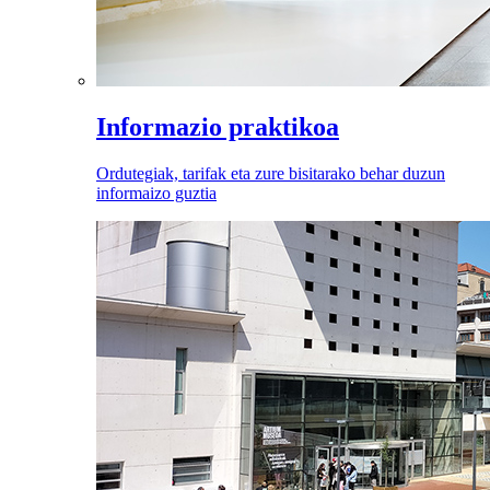
Informazio praktikoa
Ordutegiak, tarifak eta zure bisitarako behar duzun
informaizo guztia