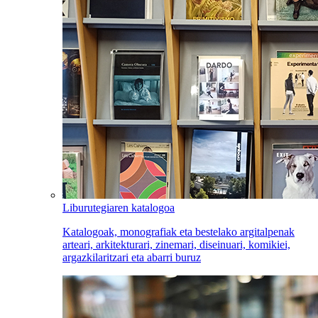
Liburutegiaren katalogoa
Katalogoak, monografiak eta bestelako argitalpenak
arteari, arkitekturari, zinemari, diseinuari, komikiei,
argazkilaritzari eta abarri buruz