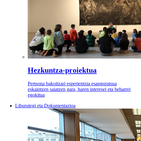
Hezkuntza-proiektua
Pertsona bakoitzari esperientzia esanguratsua
eskaintzen saiatzen gara, haren interesei eta beharrei
egokitua
Liburutegi eta Dokumentazioa