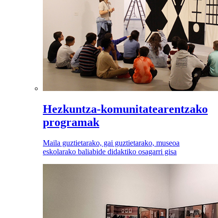
Hezkuntza-komunitatearentzako
programak
Maila guztietarako, gai guztietarako, museoa
eskolarako baliabide didaktiko osagarri gisa