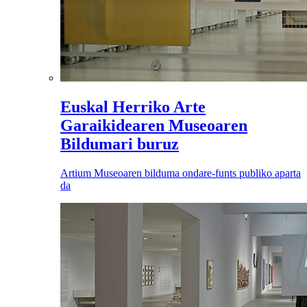
Euskal Herriko Arte
Garaikidearen Museoaren
Bildumari buruz
Artium Museoaren bilduma ondare-funts publiko aparta
da