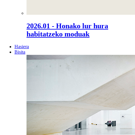
2026.01 - Honako lur hura
habitatzeko moduak
Hasiera
Bisita