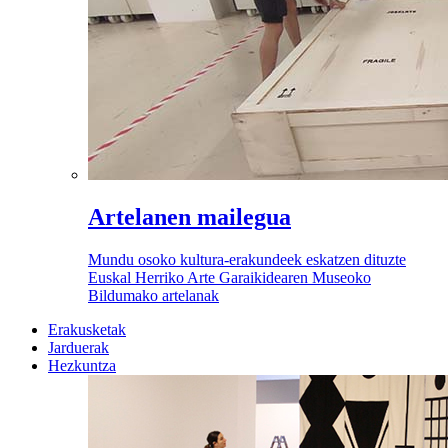
Artelanen mailegua
Mundu osoko kultura-erakundeek eskatzen dituzte
Euskal Herriko Arte Garaikidearen Museoko
Bildumako artelanak
Erakusketak
Jarduerak
Hezkuntza