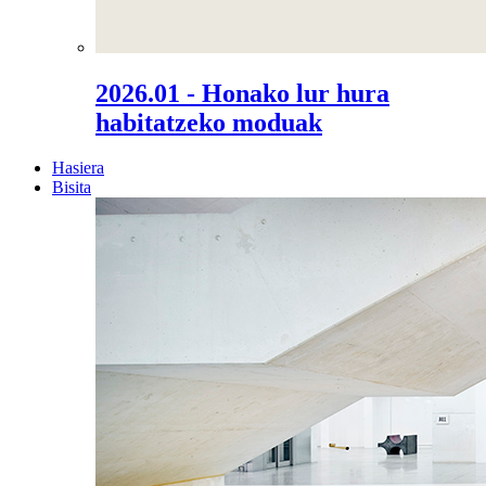
2026.01 - Honako lur hura
habitatzeko moduak
Hasiera
Bisita