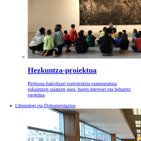
Hezkuntza-proiektua
Pertsona bakoitzari esperientzia esanguratsua
eskaintzen saiatzen gara, haren interesei eta beharrei
egokitua
Liburutegi eta Dokumentazioa