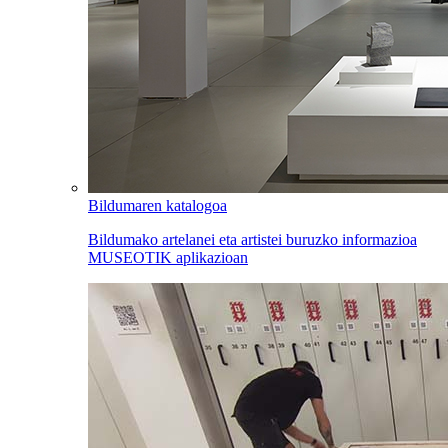
Bildumaren katalogoa
Bildumako artelanei eta artistei buruzko informazioa
MUSEOTIK aplikazioan