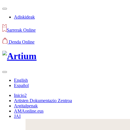
Adiskideak
Sarrerak Online
Denda Online
English
Español
Inicio2
Artisten Dokumentazio Zentroa
Argitalpenak
AMAonline.eus
JAI