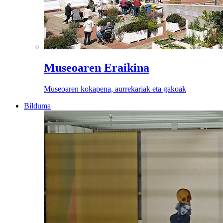
Museoaren Eraikina
Museoaren kokapena, aurrekariak eta gakoak
Bilduma