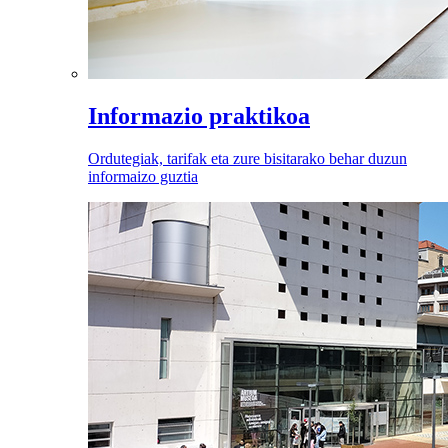
Informazio praktikoa
Ordutegiak, tarifak eta zure bisitarako behar duzun
informaizo guztia