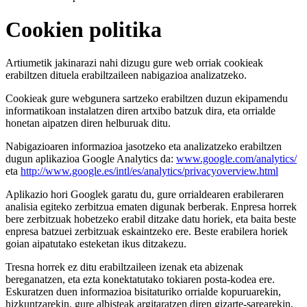
Cookien politika
Artiumetik jakinarazi nahi dizugu gure web orriak cookieak
erabiltzen dituela erabiltzaileen nabigazioa analizatzeko.
Cookieak gure webgunera sartzeko erabiltzen duzun ekipamendu
informatikoan instalatzen diren artxibo batzuk dira, eta orrialde
honetan aipatzen diren helburuak ditu.
Nabigazioaren informazioa jasotzeko eta analizatzeko erabiltzen
dugun aplikazioa Google Analytics da:
www.google.com/analytics/
eta
http://www.google.es/intl/es/analytics/privacyoverview.html
Aplikazio hori Googlek garatu du, gure orrialdearen erabileraren
analisia egiteko zerbitzua ematen digunak berberak. Enpresa horrek
bere zerbitzuak hobetzeko erabil ditzake datu horiek, eta baita beste
enpresa batzuei zerbitzuak eskaintzeko ere. Beste erabilera horiek
goian aipatutako esteketan ikus ditzakezu.
Tresna horrek ez ditu erabiltzaileen izenak eta abizenak
bereganatzen, eta ezta konektatutako tokiaren posta-kodea ere.
Eskuratzen duen informazioa bisitaturiko orrialde kopuruarekin,
hizkuntzarekin, gure albisteak argitaratzen diren gizarte-sarearekin,