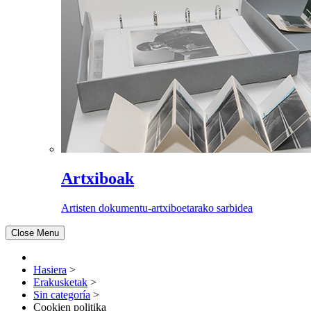
Artxiboak
Artisten dokumentu-artxiboetarako sarbidea
Close Menu
Hasiera
>
Erakusketak
>
Sin categoría
>
Cookien politika