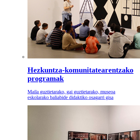
Hezkuntza-komunitatearentzako
programak
Maila guztietarako, gai guztietarako, museoa
eskolarako baliabide didaktiko osagarri gisa