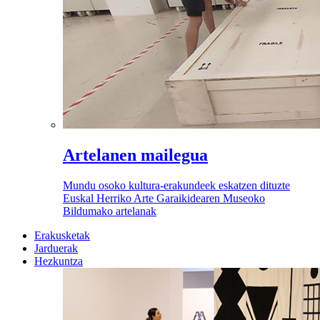
Artelanen mailegua
Mundu osoko kultura-erakundeek eskatzen dituzte
Euskal Herriko Arte Garaikidearen Museoko
Bildumako artelanak
Erakusketak
Jarduerak
Hezkuntza