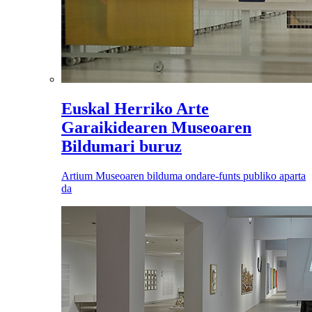
Euskal Herriko Arte
Garaikidearen Museoaren
Bildumari buruz
Artium Museoaren bilduma ondare-funts publiko aparta
da