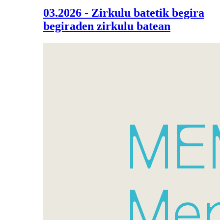
03.2026 - Zirkulu batetik begira
begiraden zirkulu batean