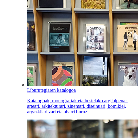
Liburutegiaren katalogoa
Katalogoak, monografiak eta bestelako argitalpenak
arteari, arkitekturari, zinemari, diseinuari, komikiei,
argazkilaritzari eta abarri buruz