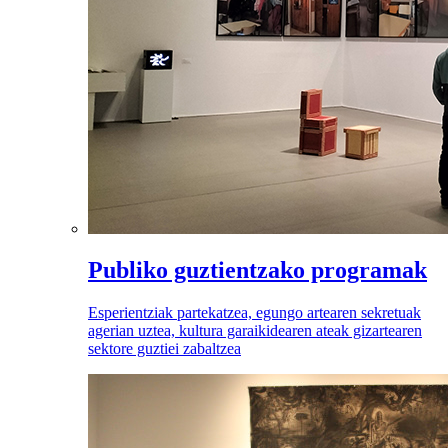
Publiko guztientzako programak
Esperientziak partekatzea, egungo artearen sekretuak
agerian uztea, kultura garaikidearen ateak gizartearen
sektore guztiei zabaltzea