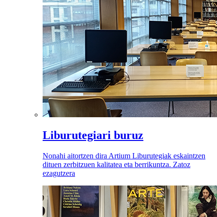
Liburutegiari buruz
Nonahi aitortzen dira Artium Liburutegiak eskaintzen
dituen zerbitzuen kalitatea eta berrikuntza. Zatoz
ezagutzera