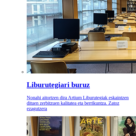
Liburutegiari buruz
Nonahi aitortzen dira Artium Liburutegiak eskaintzen
dituen zerbitzuen kalitatea eta berrikuntza. Zatoz
ezagutzera