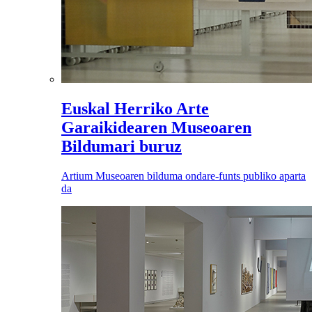
Euskal Herriko Arte
Garaikidearen Museoaren
Bildumari buruz
Artium Museoaren bilduma ondare-funts publiko aparta
da