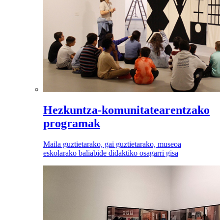
Hezkuntza-komunitatearentzako
programak
Maila guztietarako, gai guztietarako, museoa
eskolarako baliabide didaktiko osagarri gisa