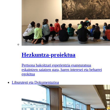
Hezkuntza-proiektua
Pertsona bakoitzari esperientzia esanguratsua
eskaintzen saiatzen gara, haren interesei eta beharrei
egokitua
Liburutegi eta Dokumentazioa