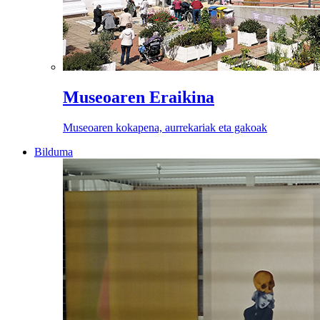
Museoaren Eraikina
Museoaren kokapena, aurrekariak eta gakoak
Bilduma