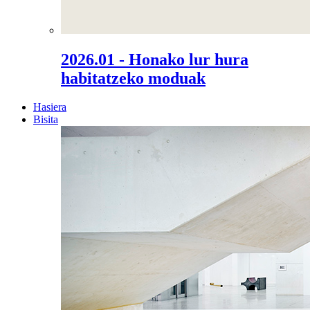
2026.01 - Honako lur hura
habitatzeko moduak
Hasiera
Bisita