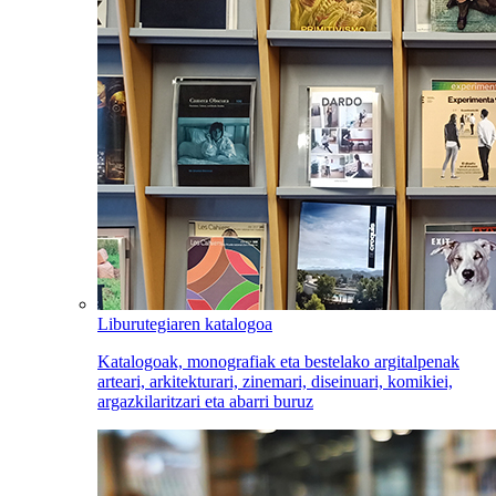
Liburutegiaren katalogoa
Katalogoak, monografiak eta bestelako argitalpenak
arteari, arkitekturari, zinemari, diseinuari, komikiei,
argazkilaritzari eta abarri buruz