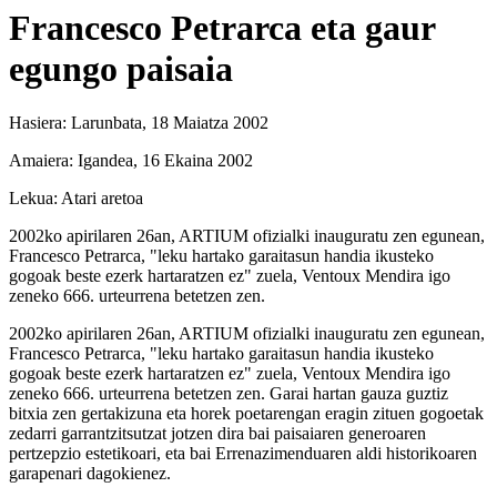
Francesco Petrarca eta gaur
egungo paisaia
Hasiera:
Larunbata, 18 Maiatza 2002
Amaiera:
Igandea, 16 Ekaina 2002
Lekua:
Atari aretoa
2002ko apirilaren 26an, ARTIUM ofizialki inauguratu zen egunean,
Francesco Petrarca, "leku hartako garaitasun handia ikusteko
gogoak beste ezerk hartaratzen ez" zuela, Ventoux Mendira igo
zeneko 666. urteurrena betetzen zen.
2002ko apirilaren 26an, ARTIUM ofizialki inauguratu zen egunean,
Francesco Petrarca, "leku hartako garaitasun handia ikusteko
gogoak beste ezerk hartaratzen ez" zuela, Ventoux Mendira igo
zeneko 666. urteurrena betetzen zen. Garai hartan gauza guztiz
bitxia zen gertakizuna eta horek poetarengan eragin zituen gogoetak
zedarri garrantzitsutzat jotzen dira bai paisaiaren generoaren
pertzepzio estetikoari, eta bai Errenazimenduaren aldi historikoaren
garapenari dagokienez.