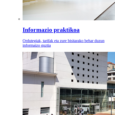
Informazio praktikoa
Ordutegiak, tarifak eta zure bisitarako behar duzun
informaizo guztia