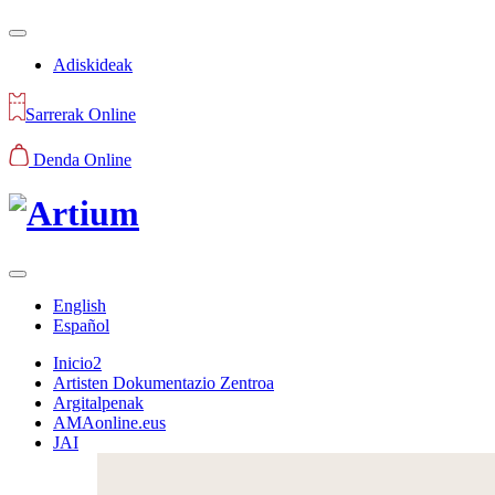
Adiskideak
Sarrerak Online
Denda Online
English
Español
Inicio2
Artisten Dokumentazio Zentroa
Argitalpenak
AMAonline.eus
JAI