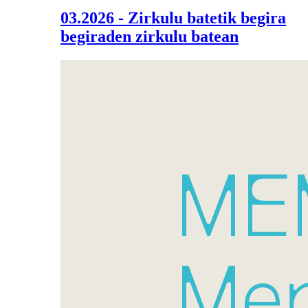
03.2026 - Zirkulu batetik begira
begiraden zirkulu batean