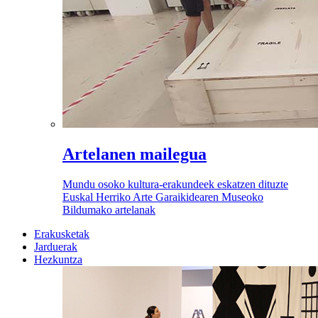
Artelanen mailegua
Mundu osoko kultura-erakundeek eskatzen dituzte
Euskal Herriko Arte Garaikidearen Museoko
Bildumako artelanak
Erakusketak
Jarduerak
Hezkuntza