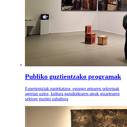
Publiko guztientzako programak
Esperientziak partekatzea, egungo artearen sekretuak
agerian uztea, kultura garaikidearen ateak gizartearen
sektore guztiei zabaltzea