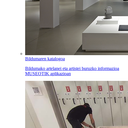
Bildumaren katalogoa
Bildumako artelanei eta artistei buruzko informazioa
MUSEOTIK aplikazioan