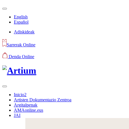
English
Español
Adiskideak
Sarrerak Online
Denda Online
Inicio2
Artisten Dokumentazio Zentroa
Argitalpenak
AMAonline.eus
JAI