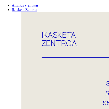
Amigos y amigas
Ikasketa Zentroa