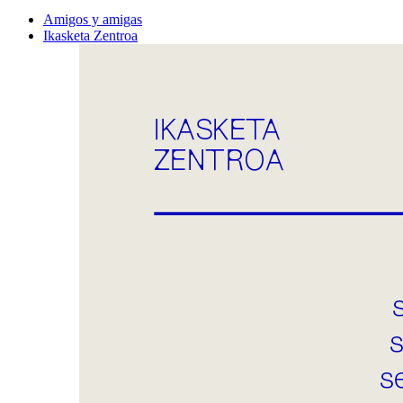
Amigos y amigas
Ikasketa Zentroa