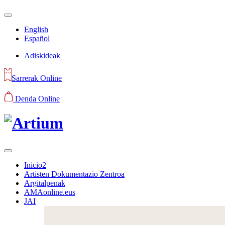
English
Español
Adiskideak
Sarrerak Online
Denda Online
Inicio2
Artisten Dokumentazio Zentroa
Argitalpenak
AMAonline.eus
JAI