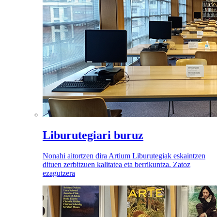
Liburutegiari buruz
Nonahi aitortzen dira Artium Liburutegiak eskaintzen
dituen zerbitzuen kalitatea eta berrikuntza. Zatoz
ezagutzera