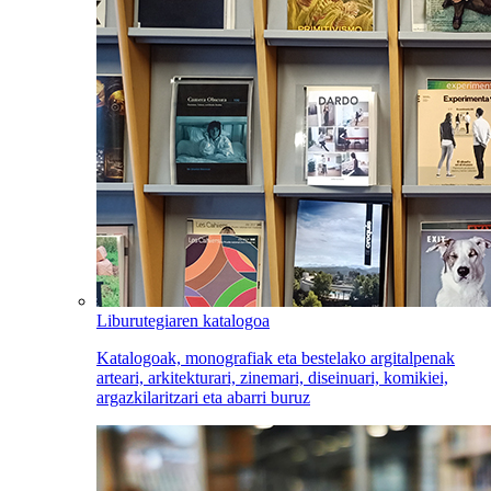
Liburutegiaren katalogoa
Katalogoak, monografiak eta bestelako argitalpenak
arteari, arkitekturari, zinemari, diseinuari, komikiei,
argazkilaritzari eta abarri buruz