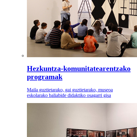
Hezkuntza-komunitatearentzako
programak
Maila guztietarako, gai guztietarako, museoa
eskolarako baliabide didaktiko osagarri gisa