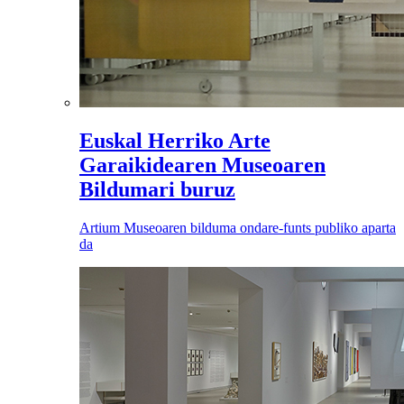
Euskal Herriko Arte
Garaikidearen Museoaren
Bildumari buruz
Artium Museoaren bilduma ondare-funts publiko aparta
da