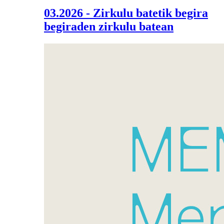
03.2026 - Zirkulu batetik begira
begiraden zirkulu batean