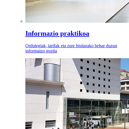
Informazio praktikoa
Ordutegiak, tarifak eta zure bisitarako behar duzun
informaizo guztia