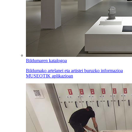
Bildumaren katalogoa
Bildumako artelanei eta artistei buruzko informazioa
MUSEOTIK aplikazioan