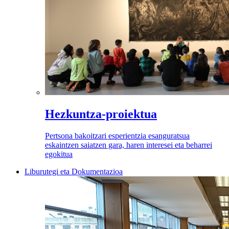
Hezkuntza-proiektua
Pertsona bakoitzari esperientzia esanguratsua
eskaintzen saiatzen gara, haren interesei eta beharrei
egokitua
Liburutegi eta Dokumentazioa