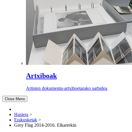
Artxiboak
Artisten dokumentu-artxiboetarako sarbidea
Close Menu
Hasiera
>
Erakusketak
>
Grey Flag 2014-2016. Elkarrekin