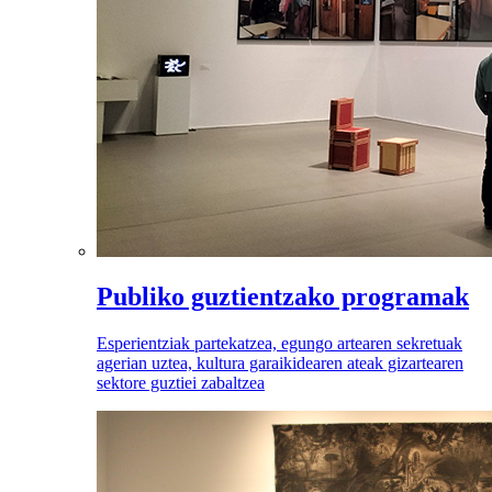
Publiko guztientzako programak
Esperientziak partekatzea, egungo artearen sekretuak
agerian uztea, kultura garaikidearen ateak gizartearen
sektore guztiei zabaltzea