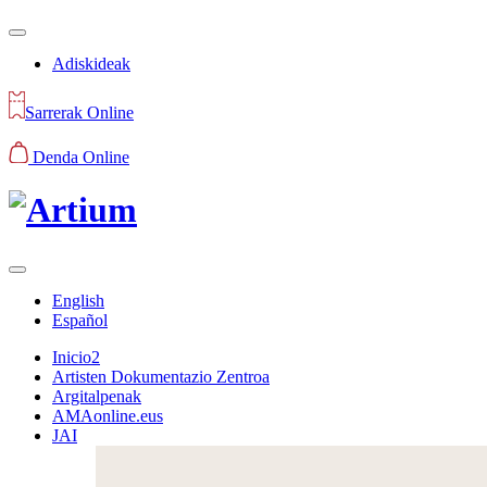
Adiskideak
Sarrerak Online
Denda Online
English
Español
Inicio2
Artisten Dokumentazio Zentroa
Argitalpenak
AMAonline.eus
JAI