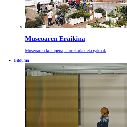
Museoaren Eraikina
Museoaren kokapena, aurrekariak eta gakoak
Bilduma