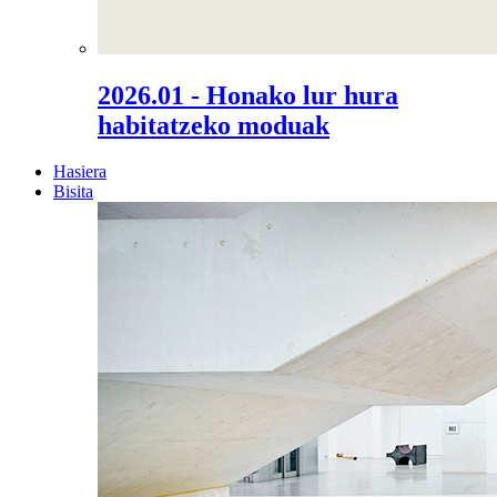
2026.01 - Honako lur hura
habitatzeko moduak
Hasiera
Bisita