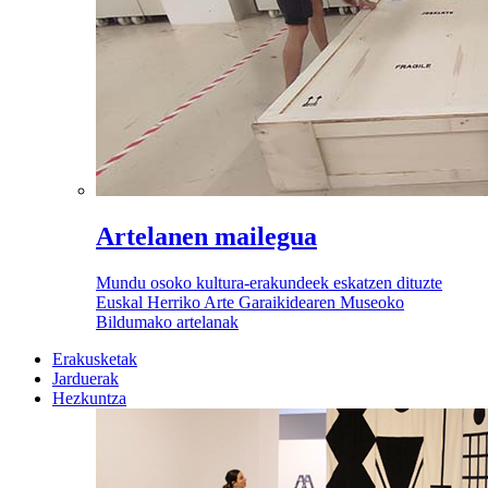
Artelanen mailegua
Mundu osoko kultura-erakundeek eskatzen dituzte
Euskal Herriko Arte Garaikidearen Museoko
Bildumako artelanak
Erakusketak
Jarduerak
Hezkuntza