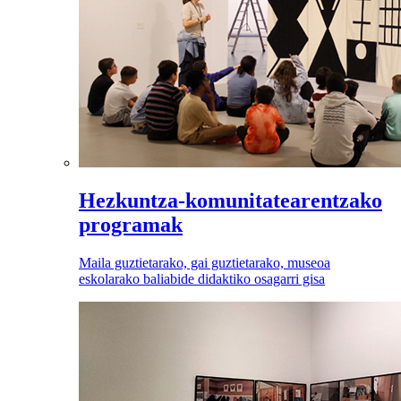
Hezkuntza-komunitatearentzako
programak
Maila guztietarako, gai guztietarako, museoa
eskolarako baliabide didaktiko osagarri gisa