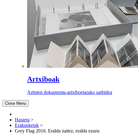
Artxiboak
Artisten dokumentu-artxiboetarako sarbidea
Close Menu
Hasiera
>
Erakusketak
>
Grey Flag 2016. Eralda zaitez, eralda ezazu