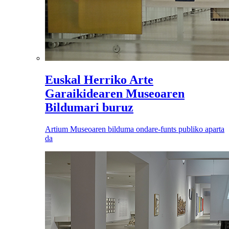
Euskal Herriko Arte
Garaikidearen Museoaren
Bildumari buruz
Artium Museoaren bilduma ondare-funts publiko aparta
da