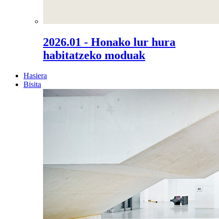
2026.01 - Honako lur hura
habitatzeko moduak
Hasiera
Bisita