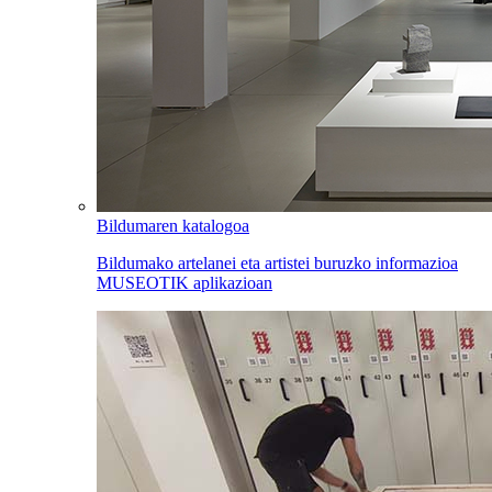
Bildumaren katalogoa
Bildumako artelanei eta artistei buruzko informazioa
MUSEOTIK aplikazioan