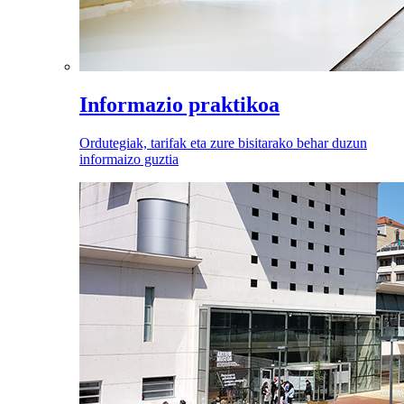
Informazio praktikoa
Ordutegiak, tarifak eta zure bisitarako behar duzun
informaizo guztia