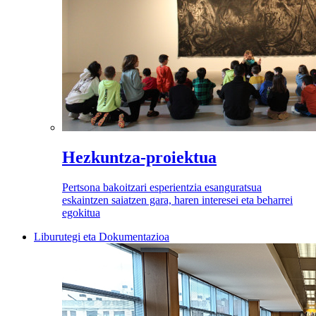
Hezkuntza-proiektua
Pertsona bakoitzari esperientzia esanguratsua
eskaintzen saiatzen gara, haren interesei eta beharrei
egokitua
Liburutegi eta Dokumentazioa