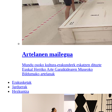
Artelanen mailegua
Mundu osoko kultura-erakundeek eskatzen dituzte
Euskal Herriko Arte Garaikidearen Museoko
Bildumako artelanak
Erakusketak
Jarduerak
Hezkuntza