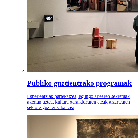
Publiko guztientzako programak
Esperientziak partekatzea, egungo artearen sekretuak
agerian uztea, kultura garaikidearen ateak gizartearen
sektore guztiei zabaltzea