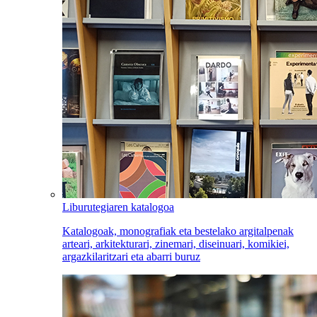
Liburutegiaren katalogoa
Katalogoak, monografiak eta bestelako argitalpenak
arteari, arkitekturari, zinemari, diseinuari, komikiei,
argazkilaritzari eta abarri buruz