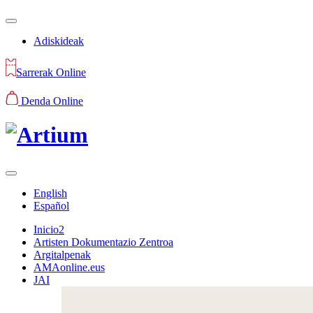
Adiskideak
Sarrerak Online
Denda Online
English
Español
Inicio2
Artisten Dokumentazio Zentroa
Argitalpenak
AMAonline.eus
JAI