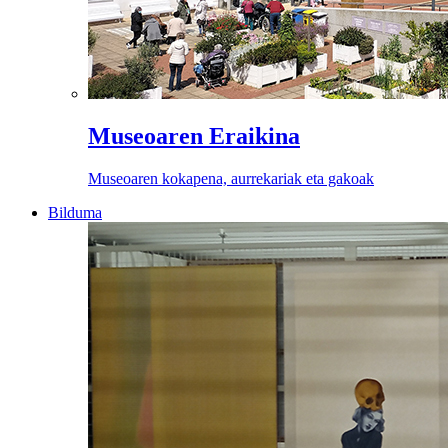
Museoaren Eraikina
Museoaren kokapena, aurrekariak eta gakoak
Bilduma