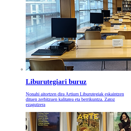
Liburutegiari buruz
Nonahi aitortzen dira Artium Liburutegiak eskaintzen
dituen zerbitzuen kalitatea eta berrikuntza. Zatoz
ezagutzera