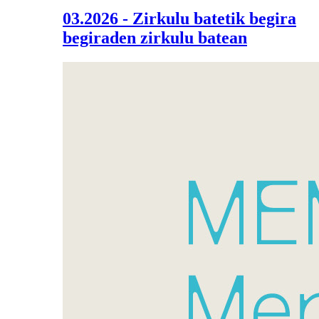
03.2026 - Zirkulu batetik begira
begiraden zirkulu batean