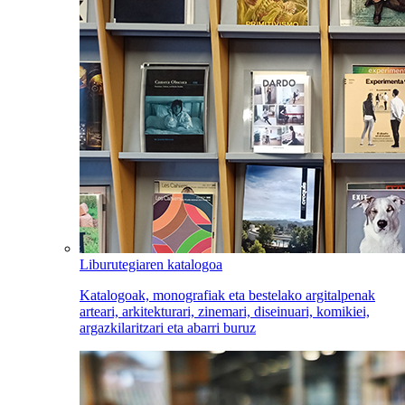
Liburutegiaren katalogoa
Katalogoak, monografiak eta bestelako argitalpenak
arteari, arkitekturari, zinemari, diseinuari, komikiei,
argazkilaritzari eta abarri buruz