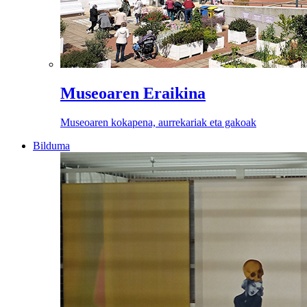
Museoaren Eraikina
Museoaren kokapena, aurrekariak eta gakoak
Bilduma