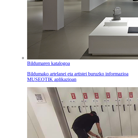
Bildumaren katalogoa
Bildumako artelanei eta artistei buruzko informazioa
MUSEOTIK aplikazioan