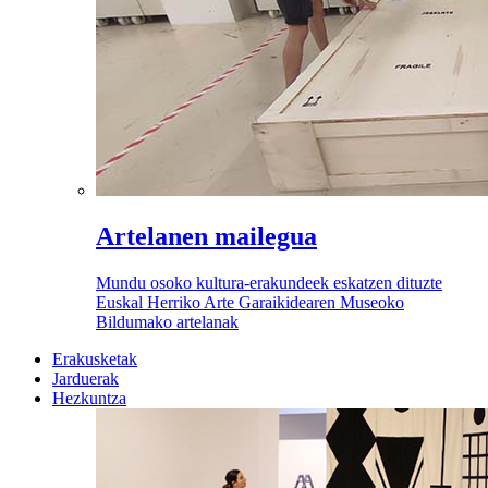
Artelanen mailegua
Mundu osoko kultura-erakundeek eskatzen dituzte
Euskal Herriko Arte Garaikidearen Museoko
Bildumako artelanak
Erakusketak
Jarduerak
Hezkuntza