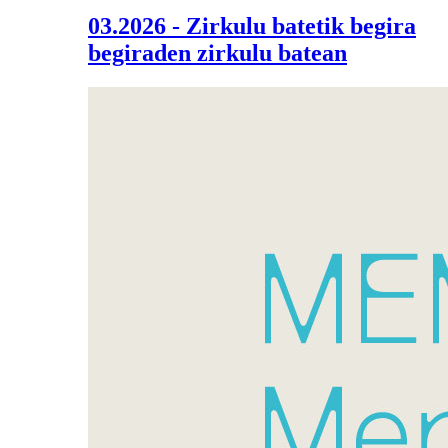
03.2026 - Zirkulu batetik begira
begiraden zirkulu batean