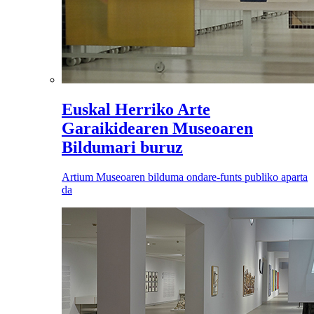
Euskal Herriko Arte
Garaikidearen Museoaren
Bildumari buruz
Artium Museoaren bilduma ondare-funts publiko aparta
da