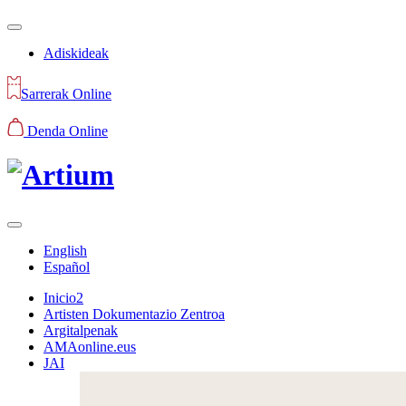
Adiskideak
Sarrerak Online
Denda Online
English
Español
Inicio2
Artisten Dokumentazio Zentroa
Argitalpenak
AMAonline.eus
JAI