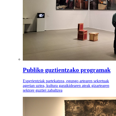
Publiko guztientzako programak
Esperientziak partekatzea, egungo artearen sekretuak
agerian uztea, kultura garaikidearen ateak gizartearen
sektore guztiei zabaltzea