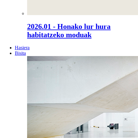
2026.01 - Honako lur hura
habitatzeko moduak
Hasiera
Bisita