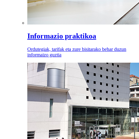
Informazio praktikoa
Ordutegiak, tarifak eta zure bisitarako behar duzun
informaizo guztia