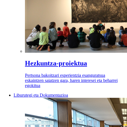
Hezkuntza-proiektua
Pertsona bakoitzari esperientzia esanguratsua
eskaintzen saiatzen gara, haren interesei eta beharrei
egokitua
Liburutegi eta Dokumentazioa