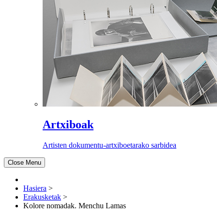
Artxiboak
Artisten dokumentu-artxiboetarako sarbidea
Close Menu
Hasiera
>
Erakusketak
>
Kolore nomadak. Menchu Lamas