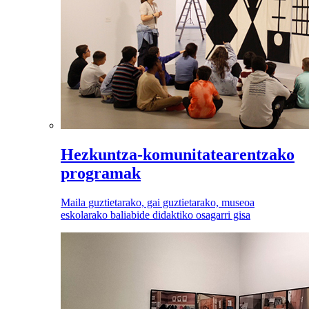
Hezkuntza-komunitatearentzako
programak
Maila guztietarako, gai guztietarako, museoa
eskolarako baliabide didaktiko osagarri gisa