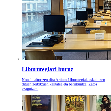
Liburutegiari buruz
Nonahi aitortzen dira Artium Liburutegiak eskaintzen
dituen zerbitzuen kalitatea eta berrikuntza. Zatoz
ezagutzera