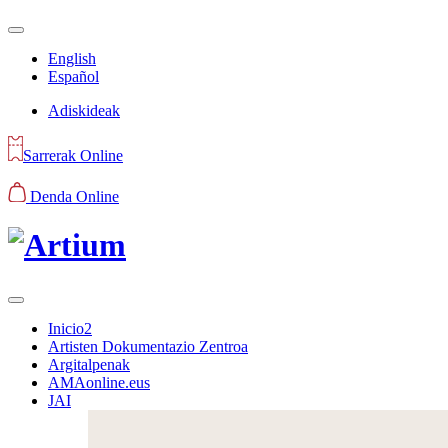
English
Español
Adiskideak
Sarrerak Online
Denda Online
Inicio2
Artisten Dokumentazio Zentroa
Argitalpenak
AMAonline.eus
JAI