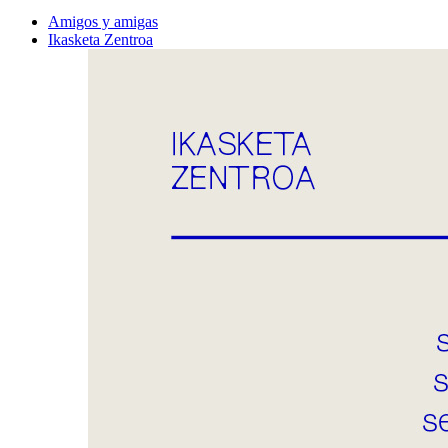
Amigos y amigas
Ikasketa Zentroa