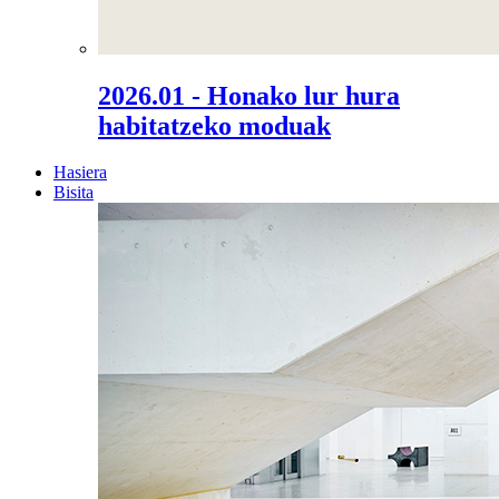
2026.01 - Honako lur hura
habitatzeko moduak
Hasiera
Bisita