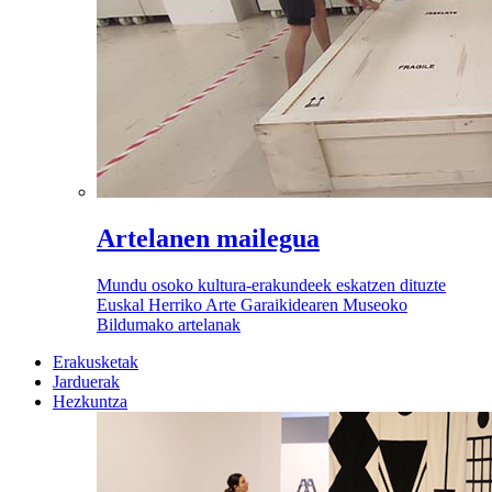
Artelanen mailegua
Mundu osoko kultura-erakundeek eskatzen dituzte
Euskal Herriko Arte Garaikidearen Museoko
Bildumako artelanak
Erakusketak
Jarduerak
Hezkuntza