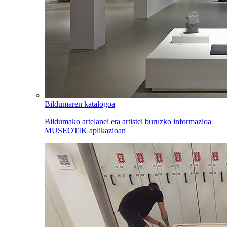
Bildumaren katalogoa
Bildumako artelanei eta artistei buruzko informazioa
MUSEOTIK aplikazioan