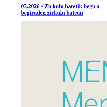
03.2026 - Zirkulu batetik begira
begiraden zirkulu batean