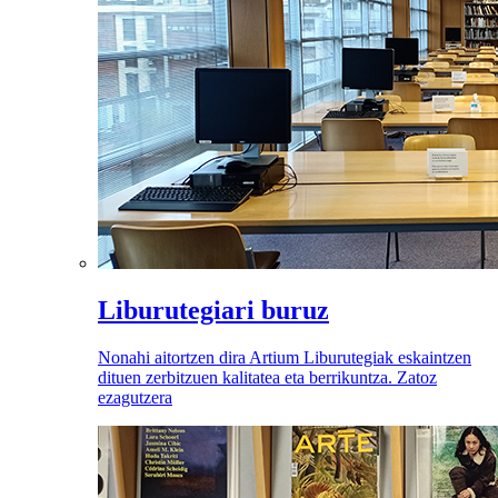
Liburutegiari buruz
Nonahi aitortzen dira Artium Liburutegiak eskaintzen
dituen zerbitzuen kalitatea eta berrikuntza. Zatoz
ezagutzera