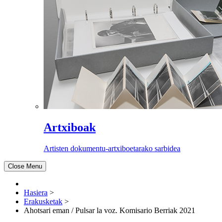
Artxiboak
Artisten dokumentu-artxiboetarako sarbidea
Close Menu
Hasiera
>
Erakusketak
>
Ahotsari eman / Pulsar la voz. Komisario Berriak 2021