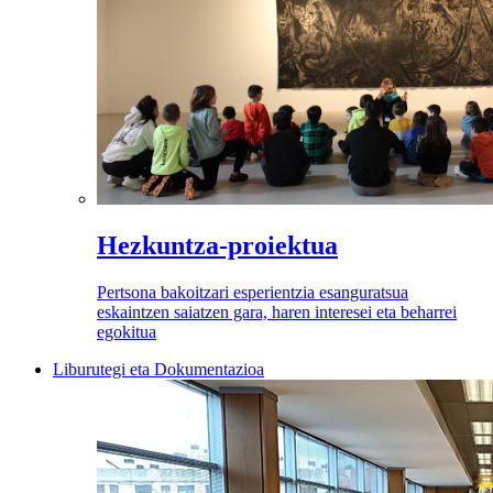
Hezkuntza-proiektua
Pertsona bakoitzari esperientzia esanguratsua
eskaintzen saiatzen gara, haren interesei eta beharrei
egokitua
Liburutegi eta Dokumentazioa