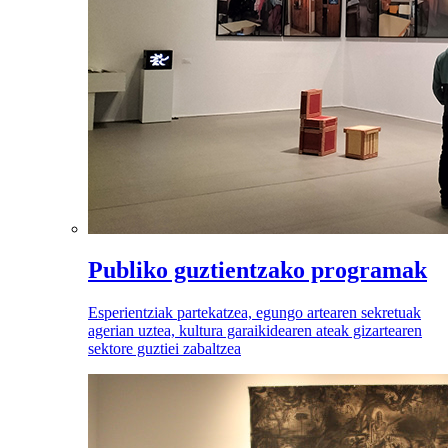
Publiko guztientzako programak
Esperientziak partekatzea, egungo artearen sekretuak
agerian uztea, kultura garaikidearen ateak gizartearen
sektore guztiei zabaltzea