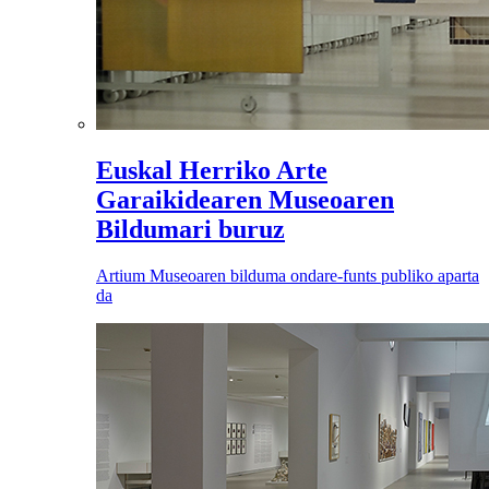
Euskal Herriko Arte
Garaikidearen Museoaren
Bildumari buruz
Artium Museoaren bilduma ondare-funts publiko aparta
da