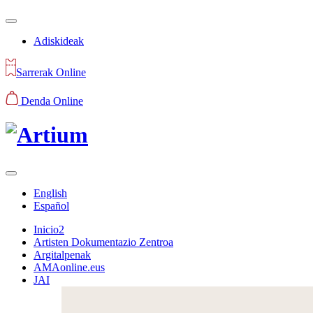
Adiskideak
Sarrerak Online
Denda Online
English
Español
Inicio2
Artisten Dokumentazio Zentroa
Argitalpenak
AMAonline.eus
JAI