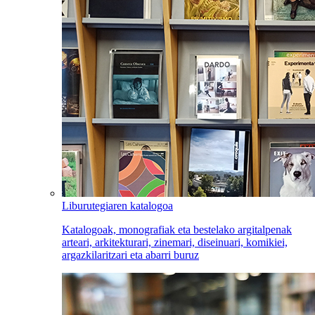
Liburutegiaren katalogoa
Katalogoak, monografiak eta bestelako argitalpenak
arteari, arkitekturari, zinemari, diseinuari, komikiei,
argazkilaritzari eta abarri buruz