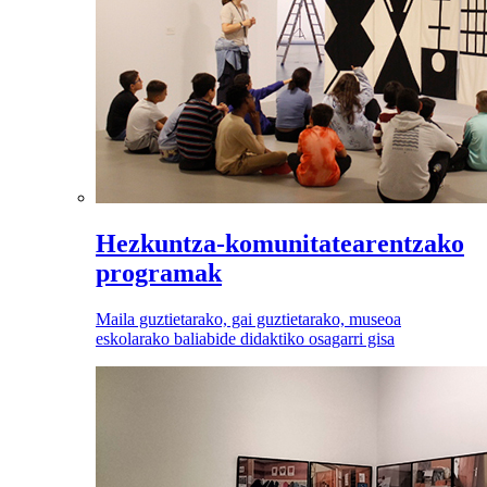
Hezkuntza-komunitatearentzako
programak
Maila guztietarako, gai guztietarako, museoa
eskolarako baliabide didaktiko osagarri gisa