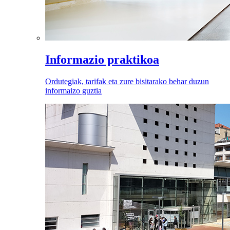
Informazio praktikoa
Ordutegiak, tarifak eta zure bisitarako behar duzun
informaizo guztia