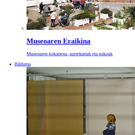
Museoaren Eraikina
Museoaren kokapena, aurrekariak eta gakoak
Bilduma