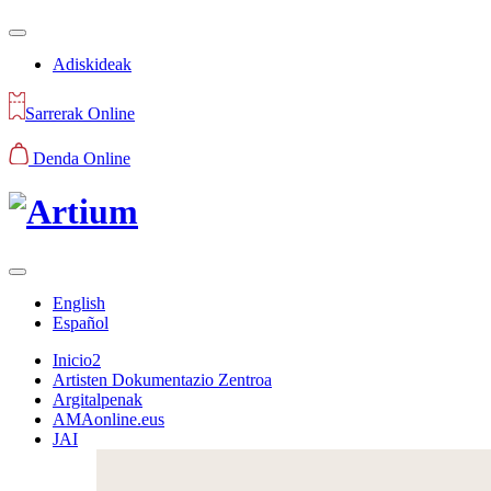
Adiskideak
Sarrerak Online
Denda Online
English
Español
Inicio2
Artisten Dokumentazio Zentroa
Argitalpenak
AMAonline.eus
JAI