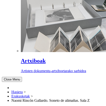
Artxiboak
Artisten dokumentu-artxiboetarako sarbidea
Close Menu
Hasiera
>
Erakusketak
>
Naomi Rincón Gallardo. Soneto de alimañas. Sala Z