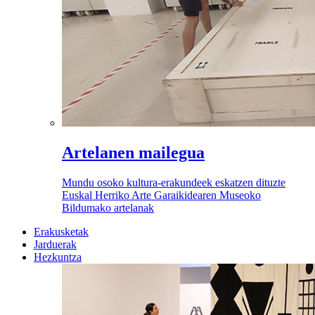
Artelanen mailegua
Mundu osoko kultura-erakundeek eskatzen dituzte
Euskal Herriko Arte Garaikidearen Museoko
Bildumako artelanak
Erakusketak
Jarduerak
Hezkuntza