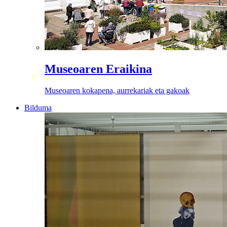
Museoaren Eraikina
Museoaren kokapena, aurrekariak eta gakoak
Bilduma