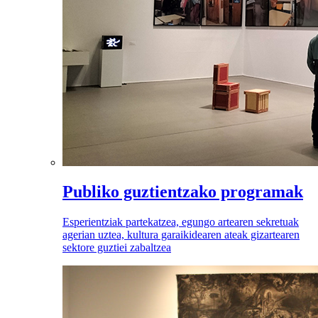
Publiko guztientzako programak
Esperientziak partekatzea, egungo artearen sekretuak
agerian uztea, kultura garaikidearen ateak gizartearen
sektore guztiei zabaltzea