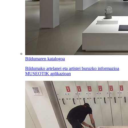
Bildumaren katalogoa
Bildumako artelanei eta artistei buruzko informazioa
MUSEOTIK aplikazioan