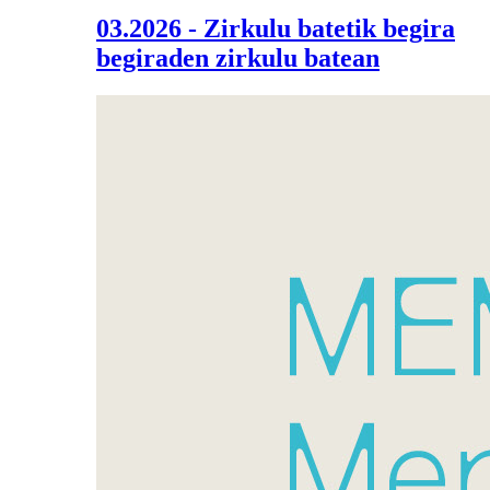
03.2026 - Zirkulu batetik begira
begiraden zirkulu batean