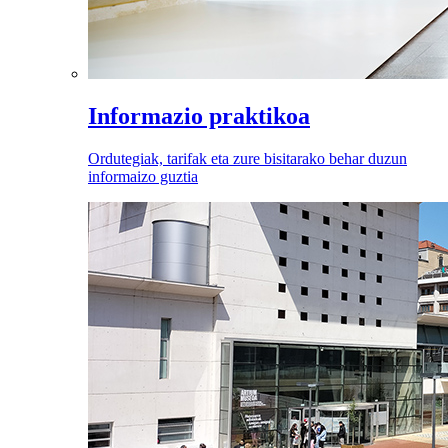
Informazio praktikoa
Ordutegiak, tarifak eta zure bisitarako behar duzun
informaizo guztia