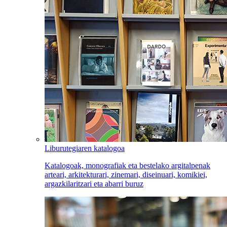
Liburutegiaren katalogoa
Katalogoak, monografiak eta bestelako argitalpenak
arteari, arkitekturari, zinemari, diseinuari, komikiei,
argazkilaritzari eta abarri buruz