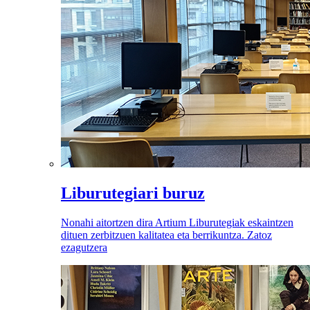
Liburutegiari buruz
Nonahi aitortzen dira Artium Liburutegiak eskaintzen
dituen zerbitzuen kalitatea eta berrikuntza. Zatoz
ezagutzera