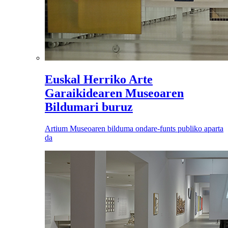
Euskal Herriko Arte
Garaikidearen Museoaren
Bildumari buruz
Artium Museoaren bilduma ondare-funts publiko aparta
da