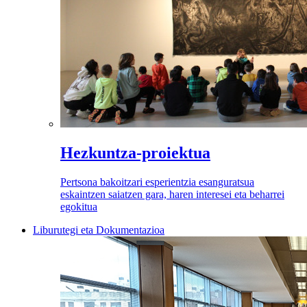
Hezkuntza-proiektua
Pertsona bakoitzari esperientzia esanguratsua
eskaintzen saiatzen gara, haren interesei eta beharrei
egokitua
Liburutegi eta Dokumentazioa