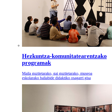
Hezkuntza-komunitatearentzako
programak
Maila guztietarako, gai guztietarako, museoa
eskolarako baliabide didaktiko osagarri gisa