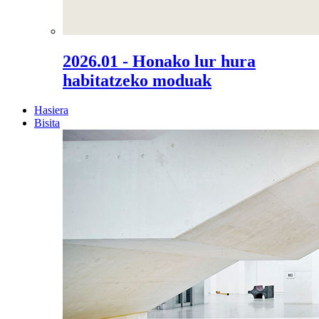
2026.01 - Honako lur hura
habitatzeko moduak
Hasiera
Bisita