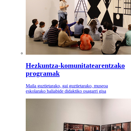
Hezkuntza-komunitatearentzako
programak
Maila guztietarako, gai guztietarako, museoa
eskolarako baliabide didaktiko osagarri gisa