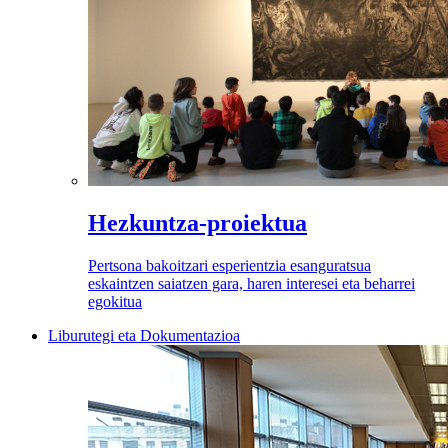
Hezkuntza-proiektua
Pertsona bakoitzari esperientzia esanguratsua
eskaintzen saiatzen gara, haren interesei eta beharrei
egokitua
Liburutegi eta Dokumentazioa