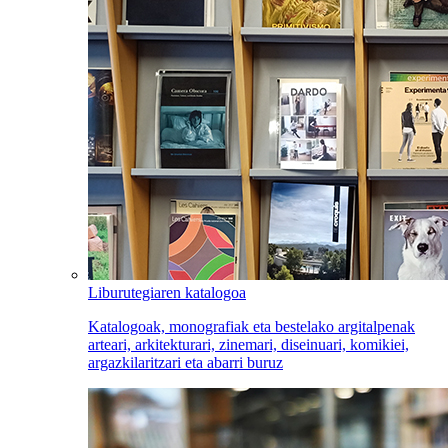
Liburutegiaren katalogoa
Katalogoak, monografiak eta bestelako argitalpenak
arteari, arkitekturari, zinemari, diseinuari, komikiei,
argazkilaritzari eta abarri buruz