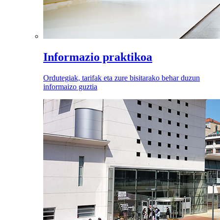
Informazio praktikoa
Ordutegiak, tarifak eta zure bisitarako behar duzun
informaizo guztia