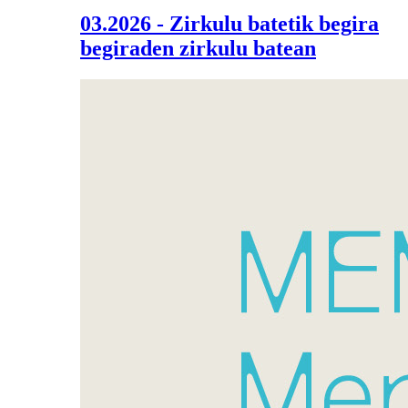
03.2026 - Zirkulu batetik begira
begiraden zirkulu batean