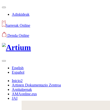
Adiskideak
Sarrerak Online
Denda Online
English
Español
Inicio2
Artisten Dokumentazio Zentroa
Argitalpenak
AMAonline.eus
JAI