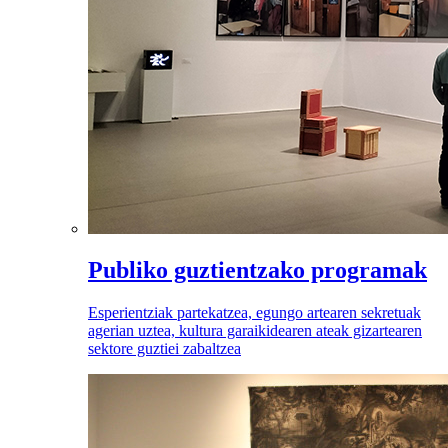
Publiko guztientzako programak
Esperientziak partekatzea, egungo artearen sekretuak
agerian uztea, kultura garaikidearen ateak gizartearen
sektore guztiei zabaltzea