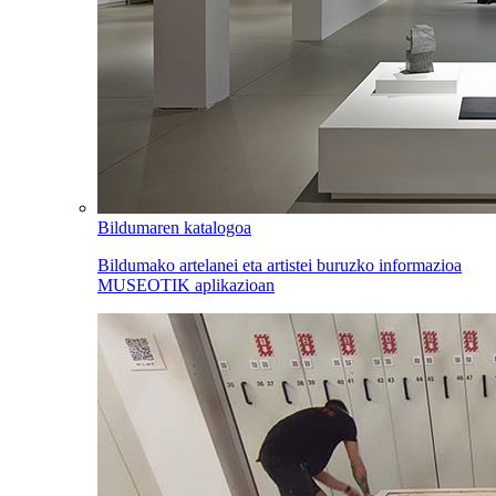
Bildumaren katalogoa
Bildumako artelanei eta artistei buruzko informazioa
MUSEOTIK aplikazioan