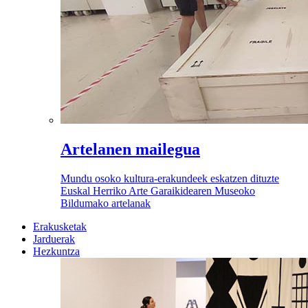
Artelanen mailegua
Mundu osoko kultura-erakundeek eskatzen dituzte
Euskal Herriko Arte Garaikidearen Museoko
Bildumako artelanak
Erakusketak
Jarduerak
Hezkuntza