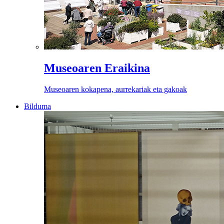
Museoaren Eraikina
Museoaren kokapena, aurrekariak eta gakoak
Bilduma