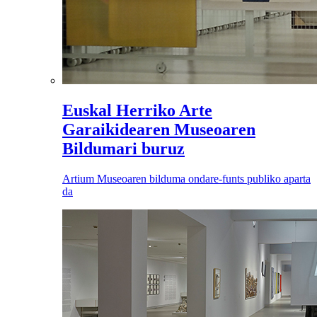
Euskal Herriko Arte
Garaikidearen Museoaren
Bildumari buruz
Artium Museoaren bilduma ondare-funts publiko aparta
da