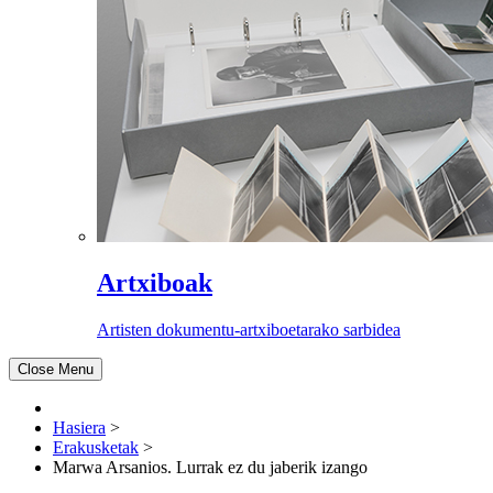
Artxiboak
Artisten dokumentu-artxiboetarako sarbidea
Close Menu
Hasiera
>
Erakusketak
>
Marwa Arsanios. Lurrak ez du jaberik izango