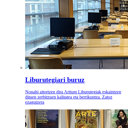
Liburutegiari buruz
Nonahi aitortzen dira Artium Liburutegiak eskaintzen
dituen zerbitzuen kalitatea eta berrikuntza. Zatoz
ezagutzera