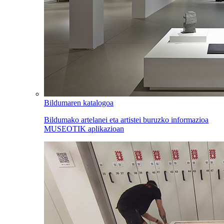
Bildumaren katalogoa
Bildumako artelanei eta artistei buruzko informazioa
MUSEOTIK aplikazioan