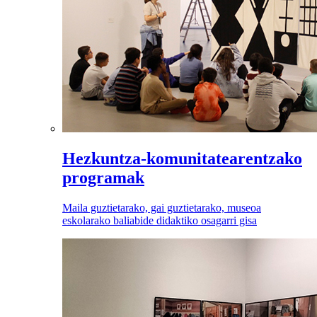
Hezkuntza-komunitatearentzako
programak
Maila guztietarako, gai guztietarako, museoa
eskolarako baliabide didaktiko osagarri gisa