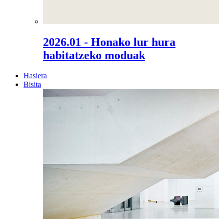
2026.01 - Honako lur hura
habitatzeko moduak
Hasiera
Bisita