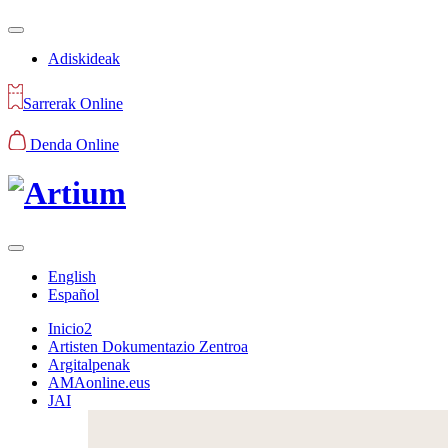
Adiskideak
Sarrerak Online
Denda Online
English
Español
Inicio2
Artisten Dokumentazio Zentroa
Argitalpenak
AMAonline.eus
JAI