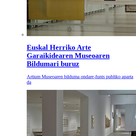
Euskal Herriko Arte
Garaikidearen Museoaren
Bildumari buruz
Artium Museoaren bilduma ondare-funts publiko aparta
da