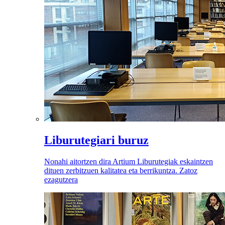
Liburutegiari buruz
Nonahi aitortzen dira Artium Liburutegiak eskaintzen
dituen zerbitzuen kalitatea eta berrikuntza. Zatoz
ezagutzera