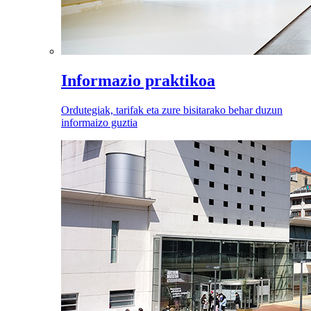
Informazio praktikoa
Ordutegiak, tarifak eta zure bisitarako behar duzun
informaizo guztia