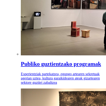
Publiko guztientzako programak
Esperientziak partekatzea, egungo artearen sekretuak
agerian uztea, kultura garaikidearen ateak gizartearen
sektore guztiei zabaltzea