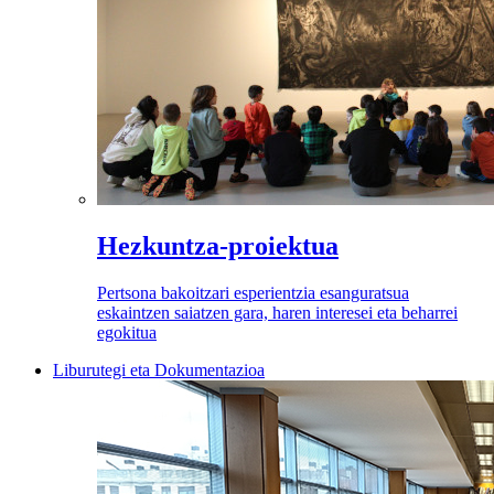
Hezkuntza-proiektua
Pertsona bakoitzari esperientzia esanguratsua
eskaintzen saiatzen gara, haren interesei eta beharrei
egokitua
Liburutegi eta Dokumentazioa