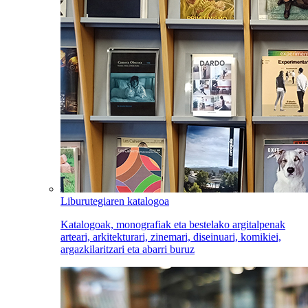
Liburutegiaren katalogoa
Katalogoak, monografiak eta bestelako argitalpenak
arteari, arkitekturari, zinemari, diseinuari, komikiei,
argazkilaritzari eta abarri buruz