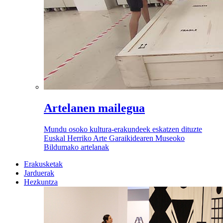
Artelanen mailegua
Mundu osoko kultura-erakundeek eskatzen dituzte
Euskal Herriko Arte Garaikidearen Museoko
Bildumako artelanak
Erakusketak
Jarduerak
Hezkuntza