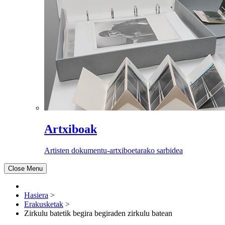
Artxiboak
Artisten dokumentu-artxiboetarako sarbidea
Close Menu
Hasiera
>
Erakusketak
>
Zirkulu batetik begira begiraden zirkulu batean