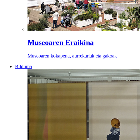
Museoaren Eraikina
Museoaren kokapena, aurrekariak eta gakoak
Bilduma