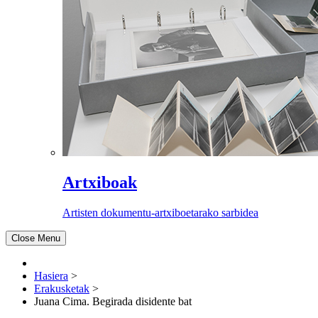
Artxiboak
Artisten dokumentu-artxiboetarako sarbidea
Close Menu
Hasiera
>
Erakusketak
>
Juana Cima. Begirada disidente bat