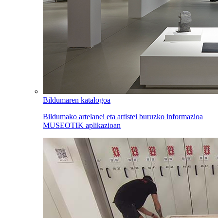
Bildumaren katalogoa
Bildumako artelanei eta artistei buruzko informazioa
MUSEOTIK aplikazioan