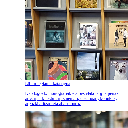
Liburutegiaren katalogoa
Katalogoak, monografiak eta bestelako argitalpenak
arteari, arkitekturari, zinemari, diseinuari, komikiei,
argazkilaritzari eta abarri buruz