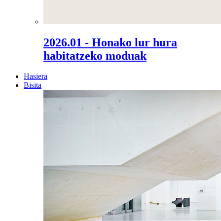
2026.01 - Honako lur hura
habitatzeko moduak
Hasiera
Bisita