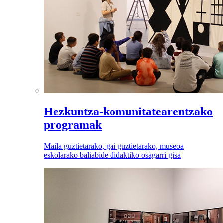
Hezkuntza-komunitatearentzako
programak
Maila guztietarako, gai guztietarako, museoa
eskolarako baliabide didaktiko osagarri gisa