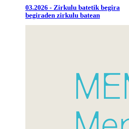
03.2026 - Zirkulu batetik begira
begiraden zirkulu batean