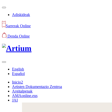
Adiskideak
Sarrerak Online
Denda Online
English
Español
Inicio2
Artisten Dokumentazio Zentroa
Argitalpenak
AMAonline.eus
JAI