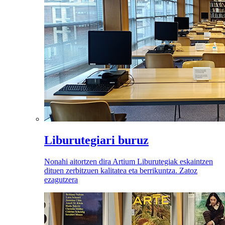
Liburutegiari buruz
Nonahi aitortzen dira Artium Liburutegiak eskaintzen
dituen zerbitzuen kalitatea eta berrikuntza. Zatoz
ezagutzera