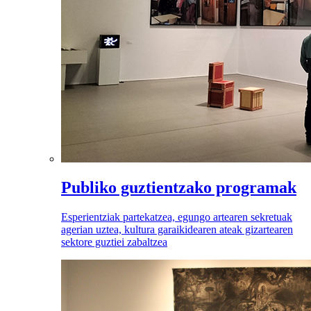
Publiko guztientzako programak
Esperientziak partekatzea, egungo artearen sekretuak
agerian uztea, kultura garaikidearen ateak gizartearen
sektore guztiei zabaltzea