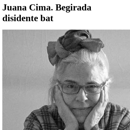
Juana Cima. Begirada
disidente bat