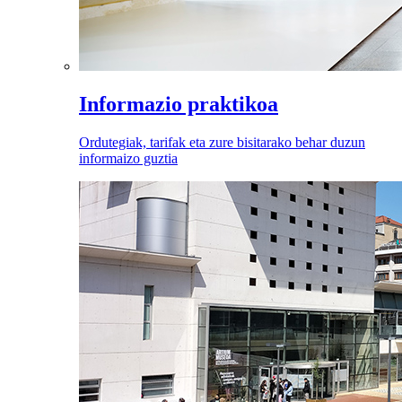
Informazio praktikoa
Ordutegiak, tarifak eta zure bisitarako behar duzun
informaizo guztia