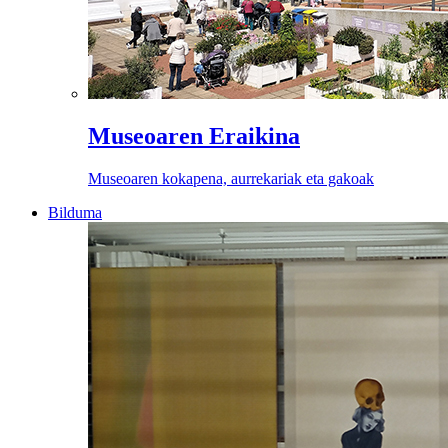
Museoaren Eraikina
Museoaren kokapena, aurrekariak eta gakoak
Bilduma