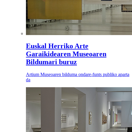
Euskal Herriko Arte
Garaikidearen Museoaren
Bildumari buruz
Artium Museoaren bilduma ondare-funts publiko aparta
da