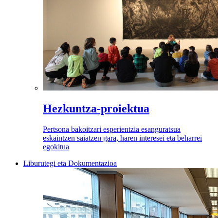
Hezkuntza-proiektua
Pertsona bakoitzari esperientzia esanguratsua
eskaintzen saiatzen gara, haren interesei eta beharrei
egokitua
Liburutegi eta Dokumentazioa