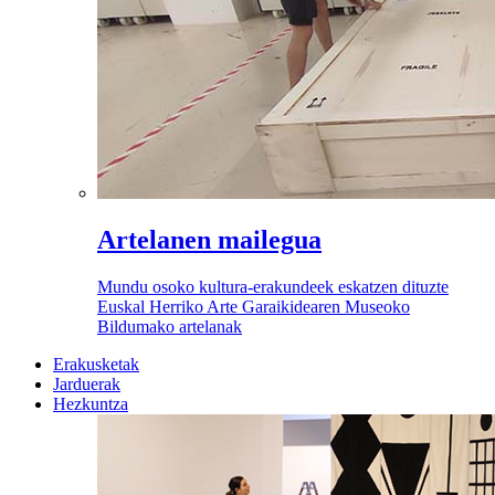
Artelanen mailegua
Mundu osoko kultura-erakundeek eskatzen dituzte
Euskal Herriko Arte Garaikidearen Museoko
Bildumako artelanak
Erakusketak
Jarduerak
Hezkuntza