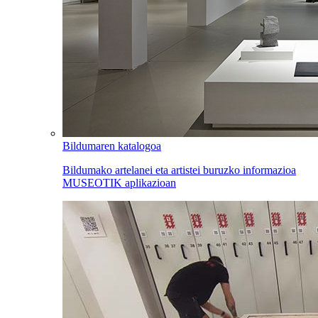
Bildumaren katalogoa
Bildumako artelanei eta artistei buruzko informazioa
MUSEOTIK aplikazioan