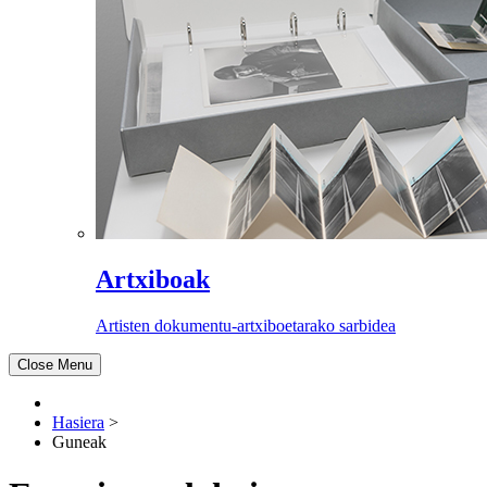
Artxiboak
Artisten dokumentu-artxiboetarako sarbidea
Close Menu
Hasiera
>
Guneak