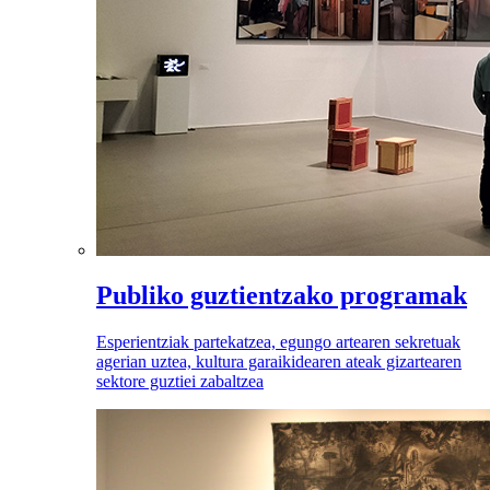
Publiko guztientzako programak
Esperientziak partekatzea, egungo artearen sekretuak
agerian uztea, kultura garaikidearen ateak gizartearen
sektore guztiei zabaltzea