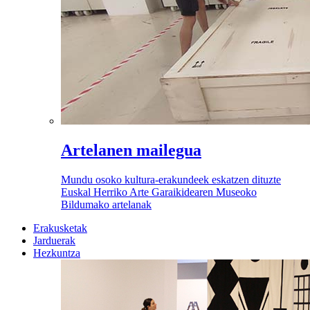
Artelanen mailegua
Mundu osoko kultura-erakundeek eskatzen dituzte
Euskal Herriko Arte Garaikidearen Museoko
Bildumako artelanak
Erakusketak
Jarduerak
Hezkuntza