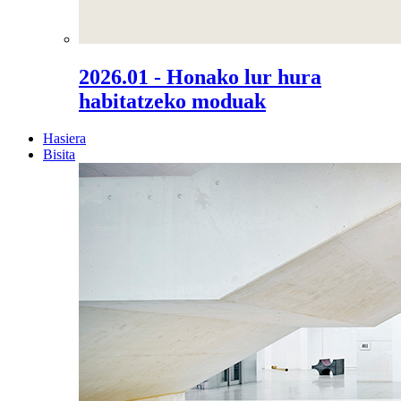
2026.01 - Honako lur hura
habitatzeko moduak
Hasiera
Bisita