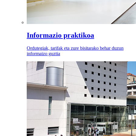
Informazio praktikoa
Ordutegiak, tarifak eta zure bisitarako behar duzun
informaizo guztia