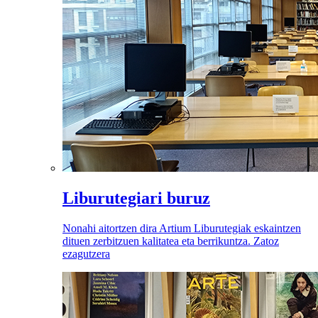
Liburutegiari buruz
Nonahi aitortzen dira Artium Liburutegiak eskaintzen
dituen zerbitzuen kalitatea eta berrikuntza. Zatoz
ezagutzera