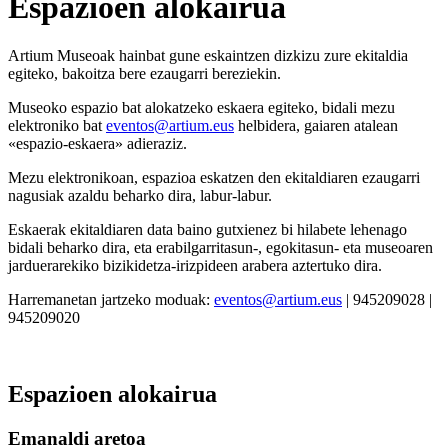
Espazioen alokairua
Artium Museoak hainbat gune eskaintzen dizkizu zure ekitaldia
egiteko, bakoitza bere ezaugarri bereziekin.
Museoko espazio bat alokatzeko eskaera egiteko, bidali mezu
elektroniko bat
eventos@artium.eus
helbidera, gaiaren atalean
«espazio-eskaera» adieraziz.
Mezu elektronikoan, espazioa eskatzen den ekitaldiaren ezaugarri
nagusiak azaldu beharko dira, labur-labur.
Eskaerak ekitaldiaren data baino gutxienez bi hilabete lehenago
bidali beharko dira, eta erabilgarritasun-, egokitasun- eta museoaren
jarduerarekiko bizikidetza-irizpideen arabera aztertuko dira.
Harremanetan jartzeko moduak:
eventos@artium.eus
| 945209028 |
945209020
Espazioen alokairua
Emanaldi aretoa