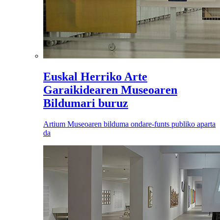
Euskal Herriko Arte
Garaikidearen Museoaren
Bildumari buruz
Artium Museoaren bilduma ondare-funts publiko aparta
da