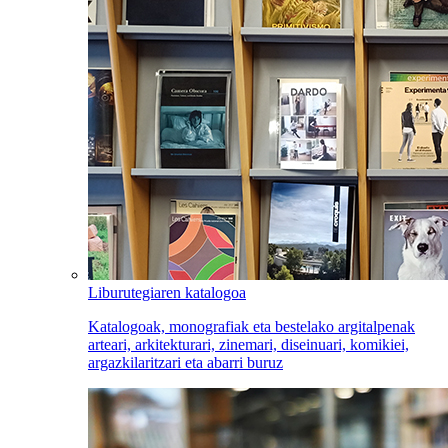
Liburutegiaren katalogoa
Katalogoak, monografiak eta bestelako argitalpenak
arteari, arkitekturari, zinemari, diseinuari, komikiei,
argazkilaritzari eta abarri buruz