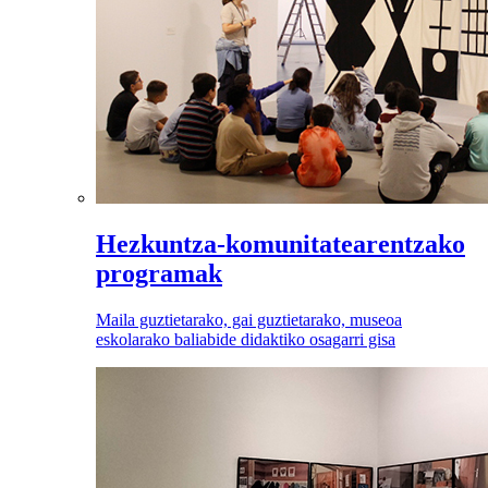
Hezkuntza-komunitatearentzako
programak
Maila guztietarako, gai guztietarako, museoa
eskolarako baliabide didaktiko osagarri gisa