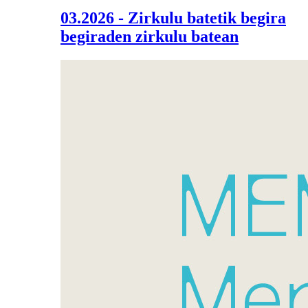
03.2026 - Zirkulu batetik begira
begiraden zirkulu batean