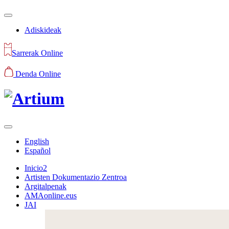
Adiskideak
Sarrerak Online
Denda Online
English
Español
Inicio2
Artisten Dokumentazio Zentroa
Argitalpenak
AMAonline.eus
JAI