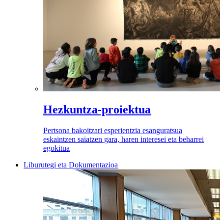
Hezkuntza-proiektua
Pertsona bakoitzari esperientzia esanguratsua
eskaintzen saiatzen gara, haren interesei eta beharrei
egokitua
Liburutegi eta Dokumentazioa