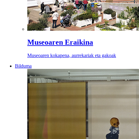
Museoaren Eraikina
Museoaren kokapena, aurrekariak eta gakoak
Bilduma