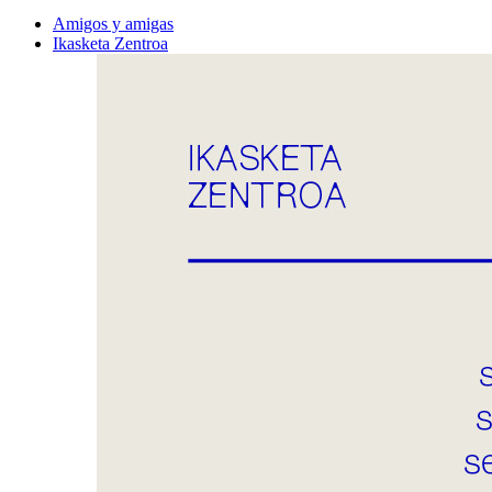
Amigos y amigas
Ikasketa Zentroa