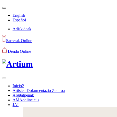
English
Español
Adiskideak
Sarrerak Online
Denda Online
Inicio2
Artisten Dokumentazio Zentroa
Argitalpenak
AMAonline.eus
JAI