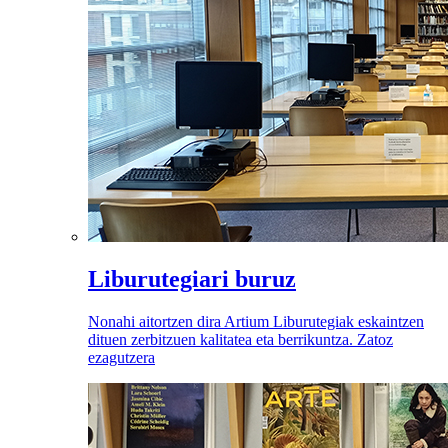
Liburutegiari buruz
Nonahi aitortzen dira Artium Liburutegiak eskaintzen
dituen zerbitzuen kalitatea eta berrikuntza. Zatoz
ezagutzera