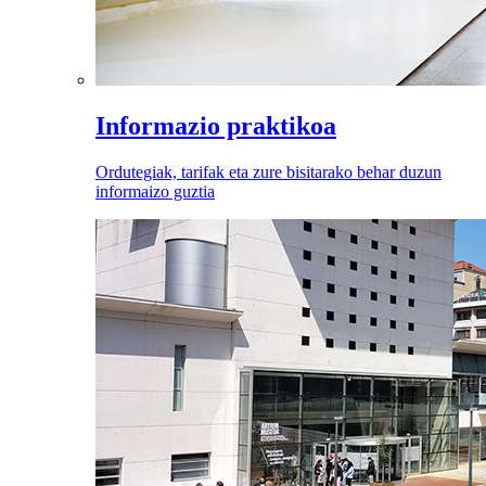
Informazio praktikoa
Ordutegiak, tarifak eta zure bisitarako behar duzun
informaizo guztia