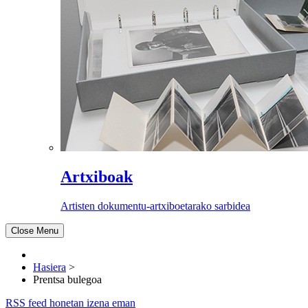
Artxiboak
Artisten dokumentu-artxiboetarako sarbidea
Close Menu
Hasiera
>
Prentsa bulegoa
RSS feed honetan izena eman