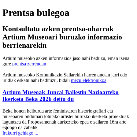
Prentsa bulegoa
Kontsultatu azken prentsa-oharrak
Artium Museoari buruzko informazio
berrienarekin
Artium museoko azken informazioa jaso nahi baduzu, eman izena
gure
prentsa zerrendan
Artium museoko Komunikazio Sailarekin harremanetan jarri edo
irudiak eskatu nahi badituzu, bidali
mezu elektronikoa
.
Artium Museoak Juncal Ballestín Nazioarteko
Ikerketa Beka 2026 deitu du
Beka honen helburua arte feministaren historiografiari eta
museoaren bildumari lotutako artistei buruzko ikerketa-proiektuak
laguntzea da Proposamenak aurkezteko epea otsailaren 16ra arte
egongo da zabalik
Irakurri gehiago ...