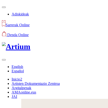
Adiskideak
Sarrerak Online
Denda Online
English
Español
Inicio2
Artisten Dokumentazio Zentroa
Argitalpenak
AMAonline.eus
JAI