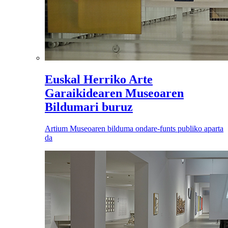
Euskal Herriko Arte
Garaikidearen Museoaren
Bildumari buruz
Artium Museoaren bilduma ondare-funts publiko aparta
da