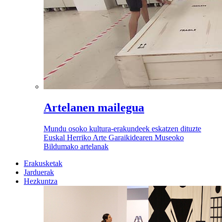
Artelanen mailegua
Mundu osoko kultura-erakundeek eskatzen dituzte
Euskal Herriko Arte Garaikidearen Museoko
Bildumako artelanak
Erakusketak
Jarduerak
Hezkuntza