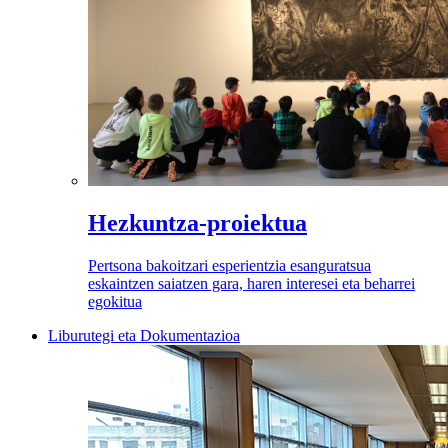
Hezkuntza-proiektua
Pertsona bakoitzari esperientzia esanguratsua
eskaintzen saiatzen gara, haren interesei eta beharrei
egokitua
Liburutegi eta Dokumentazioa