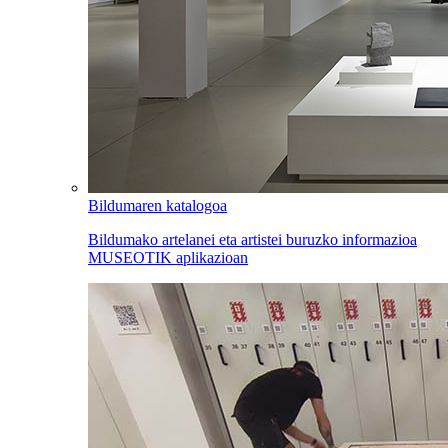
Bildumaren katalogoa
Bildumako artelanei eta artistei buruzko informazioa
MUSEOTIK aplikazioan