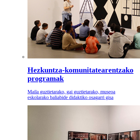
Hezkuntza-komunitatearentzako
programak
Maila guztietarako, gai guztietarako, museoa
eskolarako baliabide didaktiko osagarri gisa