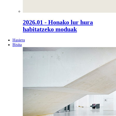
2026.01 - Honako lur hura
habitatzeko moduak
Hasiera
Bisita