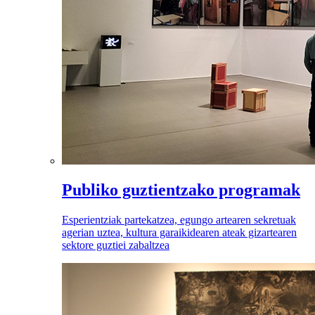
Publiko guztientzako programak
Esperientziak partekatzea, egungo artearen sekretuak
agerian uztea, kultura garaikidearen ateak gizartearen
sektore guztiei zabaltzea