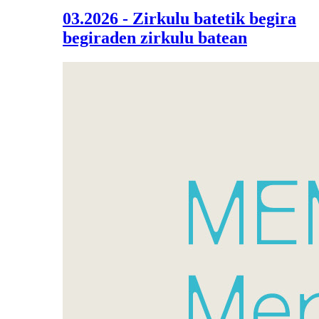
03.2026 - Zirkulu batetik begira
begiraden zirkulu batean