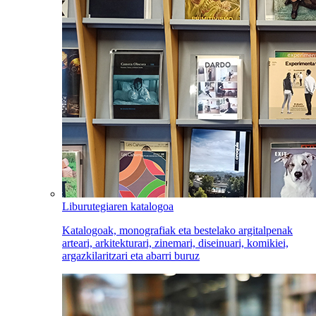
Liburutegiaren katalogoa
Katalogoak, monografiak eta bestelako argitalpenak
arteari, arkitekturari, zinemari, diseinuari, komikiei,
argazkilaritzari eta abarri buruz