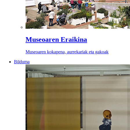
Museoaren Eraikina
Museoaren kokapena, aurrekariak eta gakoak
Bilduma