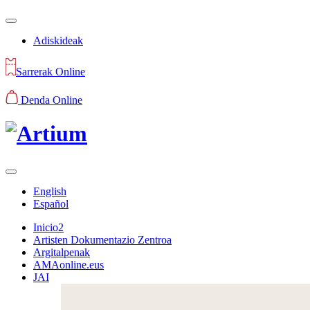
Adiskideak
Sarrerak Online
Denda Online
English
Español
Inicio2
Artisten Dokumentazio Zentroa
Argitalpenak
AMAonline.eus
JAI