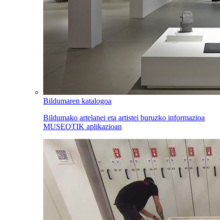
Bildumaren katalogoa
Bildumako artelanei eta artistei buruzko informazioa
MUSEOTIK aplikazioan