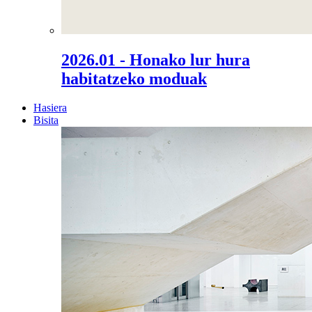
2026.01 - Honako lur hura
habitatzeko moduak
Hasiera
Bisita