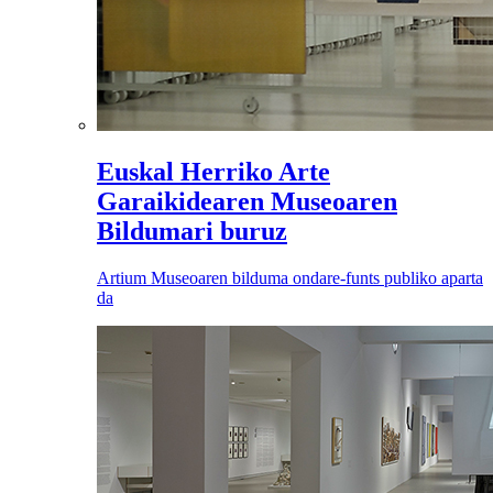
Euskal Herriko Arte
Garaikidearen Museoaren
Bildumari buruz
Artium Museoaren bilduma ondare-funts publiko aparta
da