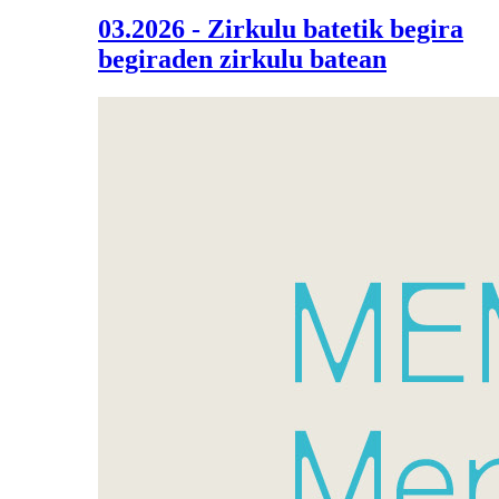
03.2026 - Zirkulu batetik begira
begiraden zirkulu batean