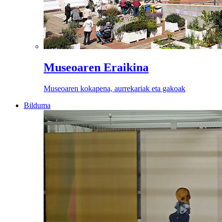
Museoaren Eraikina
Museoaren kokapena, aurrekariak eta gakoak
Bilduma