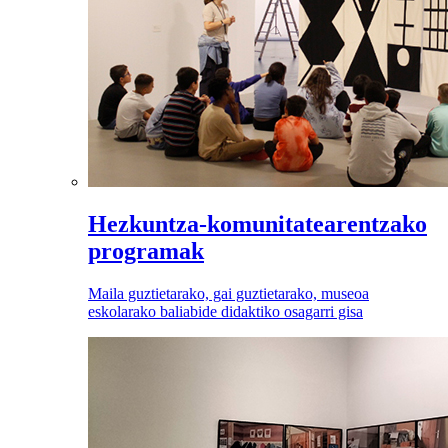
Hezkuntza-komunitatearentzako
programak
Maila guztietarako, gai guztietarako, museoa
eskolarako baliabide didaktiko osagarri gisa