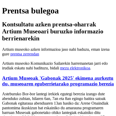
Prentsa bulegoa
Kontsultatu azken prentsa-oharrak
Artium Museoari buruzko informazio
berrienarekin
Artium museoko azken informazioa jaso nahi baduzu, eman izena
gure
prentsa zerrendan
Artium museoko Komunikazio Sailarekin harremanetan jarri edo
irudiak eskatu nahi badituzu, bidali
mezu elektronikoa
.
Artium Museoak 'Gabonak 2025' ekimena aurkeztu
du, museoaren eguberrietarako programazio berezia
Asteburuko Bor-bor lantegi irekiek egutegi berezia izango dute
abenduko zubian, hilaren 6an, 7an eta 8an egingo baitira saioak
Gabonak egitaraua abenduaren 13an hasiko da: Arene Onaindiak
pantomima ikuskizun bat eskainiko du amarauna programaren
barruan Museoak gabonetako ohiko lantegiak eskainiko ditu