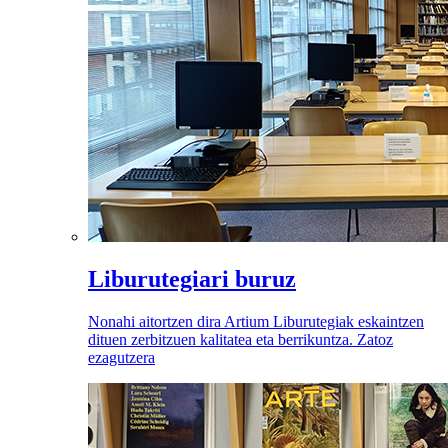
Liburutegiari buruz
Nonahi aitortzen dira Artium Liburutegiak eskaintzen
dituen zerbitzuen kalitatea eta berrikuntza. Zatoz
ezagutzera