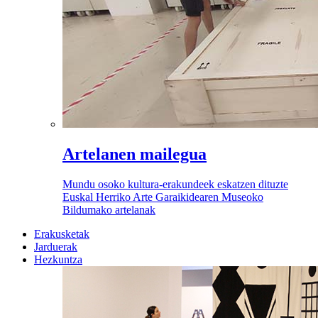
Artelanen mailegua
Mundu osoko kultura-erakundeek eskatzen dituzte
Euskal Herriko Arte Garaikidearen Museoko
Bildumako artelanak
Erakusketak
Jarduerak
Hezkuntza