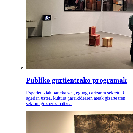
Publiko guztientzako programak
Esperientziak partekatzea, egungo artearen sekretuak
agerian uztea, kultura garaikidearen ateak gizartearen
sektore guztiei zabaltzea