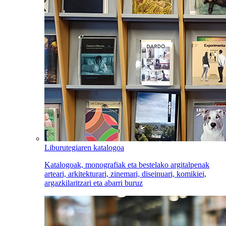
Liburutegiaren katalogoa
Katalogoak, monografiak eta bestelako argitalpenak
arteari, arkitekturari, zinemari, diseinuari, komikiei,
argazkilaritzari eta abarri buruz