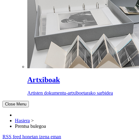
Artxiboak
Artisten dokumentu-artxiboetarako sarbidea
Close Menu
Hasiera
>
Prentsa bulegoa
RSS feed honetan izena eman