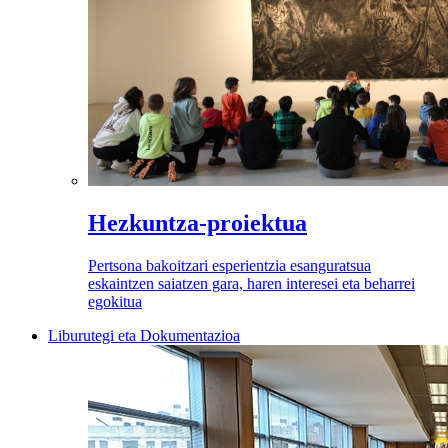
Hezkuntza-proiektua
Pertsona bakoitzari esperientzia esanguratsua
eskaintzen saiatzen gara, haren interesei eta beharrei
egokitua
Liburutegi eta Dokumentazioa