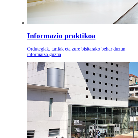
Informazio praktikoa
Ordutegiak, tarifak eta zure bisitarako behar duzun
informaizo guztia