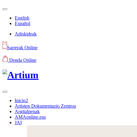
English
Español
Adiskideak
Sarrerak Online
Denda Online
Inicio2
Artisten Dokumentazio Zentroa
Argitalpenak
AMAonline.eus
JAI