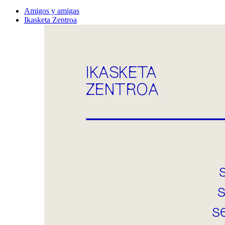
Amigos y amigas
Ikasketa Zentroa