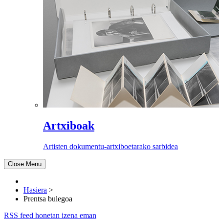
Artxiboak
Artisten dokumentu-artxiboetarako sarbidea
Close Menu
Hasiera
>
Prentsa bulegoa
RSS feed honetan izena eman