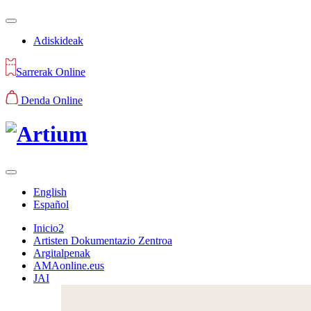
Adiskideak
Sarrerak Online
Denda Online
English
Español
Inicio2
Artisten Dokumentazio Zentroa
Argitalpenak
AMAonline.eus
JAI