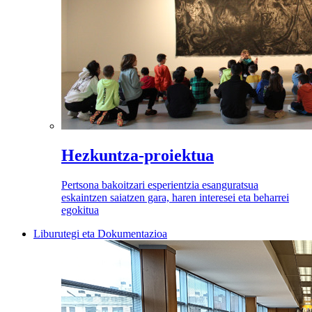
Hezkuntza-proiektua
Pertsona bakoitzari esperientzia esanguratsua
eskaintzen saiatzen gara, haren interesei eta beharrei
egokitua
Liburutegi eta Dokumentazioa