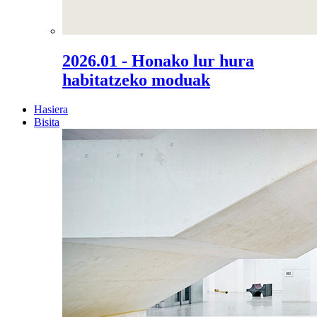
2026.01 - Honako lur hura
habitatzeko moduak
Hasiera
Bisita