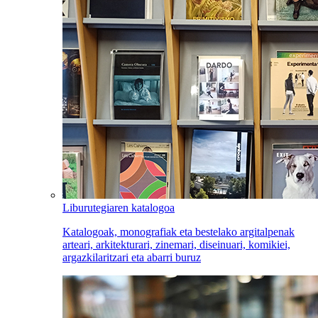
Liburutegiaren katalogoa
Katalogoak, monografiak eta bestelako argitalpenak
arteari, arkitekturari, zinemari, diseinuari, komikiei,
argazkilaritzari eta abarri buruz