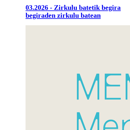
03.2026 - Zirkulu batetik begira
begiraden zirkulu batean