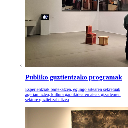
Publiko guztientzako programak
Esperientziak partekatzea, egungo artearen sekretuak
agerian uztea, kultura garaikidearen ateak gizartearen
sektore guztiei zabaltzea