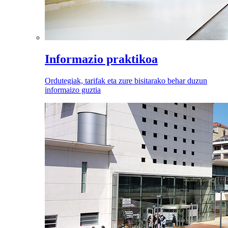
Informazio praktikoa
Ordutegiak, tarifak eta zure bisitarako behar duzun
informaizo guztia