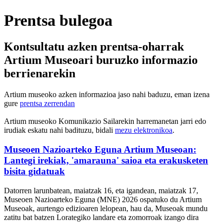
Prentsa bulegoa
Kontsultatu azken prentsa-oharrak
Artium Museoari buruzko informazio
berrienarekin
Artium museoko azken informazioa jaso nahi baduzu, eman izena
gure
prentsa zerrendan
Artium museoko Komunikazio Sailarekin harremanetan jarri edo
irudiak eskatu nahi badituzu, bidali
mezu elektronikoa
.
Museoen Nazioarteko Eguna Artium Museoan:
Lantegi irekiak, 'amarauna' saioa eta erakusketen
bisita gidatuak
Datorren larunbatean, maiatzak 16, eta igandean, maiatzak 17,
Museoen Nazioarteko Eguna (MNE) 2026 ospatuko du Artium
Museoak, aurtengo edizioaren lelopean, hau da, Museoak mundu
zatitu bat batzen Lorategiko landare eta zomorroak izango dira