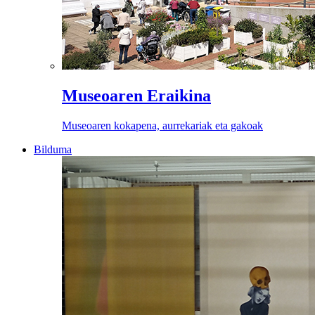
Museoaren Eraikina
Museoaren kokapena, aurrekariak eta gakoak
Bilduma