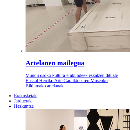
Artelanen mailegua
Mundu osoko kultura-erakundeek eskatzen dituzte
Euskal Herriko Arte Garaikidearen Museoko
Bildumako artelanak
Erakusketak
Jarduerak
Hezkuntza