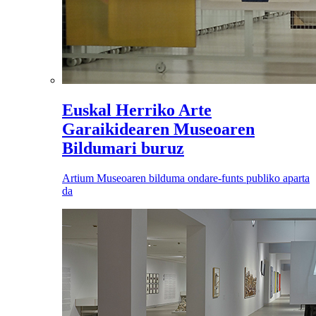
Euskal Herriko Arte
Garaikidearen Museoaren
Bildumari buruz
Artium Museoaren bilduma ondare-funts publiko aparta
da