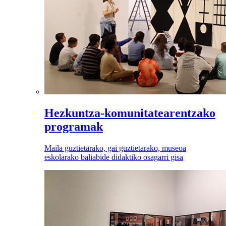
Hezkuntza-komunitatearentzako
programak
Maila guztietarako, gai guztietarako, museoa
eskolarako baliabide didaktiko osagarri gisa