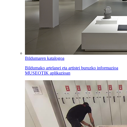
Bildumaren katalogoa
Bildumako artelanei eta artistei buruzko informazioa
MUSEOTIK aplikazioan