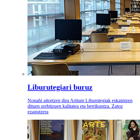
Liburutegiari buruz
Nonahi aitortzen dira Artium Liburutegiak eskaintzen
dituen zerbitzuen kalitatea eta berrikuntza. Zatoz
ezagutzera