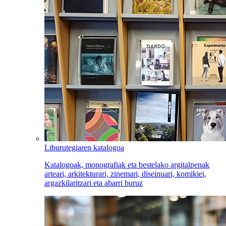
Liburutegiaren katalogoa
Katalogoak, monografiak eta bestelako argitalpenak
arteari, arkitekturari, zinemari, diseinuari, komikiei,
argazkilaritzari eta abarri buruz