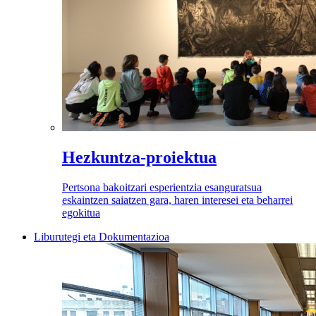
Hezkuntza-proiektua
Pertsona bakoitzari esperientzia esanguratsua
eskaintzen saiatzen gara, haren interesei eta beharrei
egokitua
Liburutegi eta Dokumentazioa