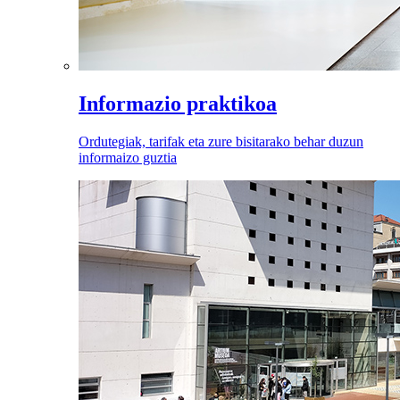
Informazio praktikoa
Ordutegiak, tarifak eta zure bisitarako behar duzun
informaizo guztia