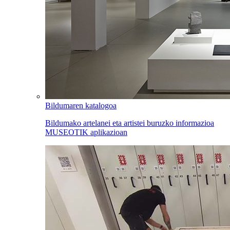
Bildumaren katalogoa
Bildumako artelanei eta artistei buruzko informazioa
MUSEOTIK aplikazioan