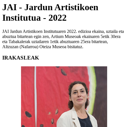
JAI - Jardun Artistikoen
Institutua - 2022
JAI Jardun Artistikoen Institutuaren 2022. edizioa ekaina, uztaila eta
abuztua bitartean egin zen, Artium Museoak ekainaren 5etik 30era
eta Tabakalerak uztailaren 1etik abuztuaren 25era bitartean,
Altzuzan (Nafarroa) Oteiza Museoa bisitatuz.
IRAKASLEAK