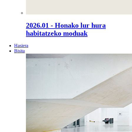
2026.01 - Honako lur hura
habitatzeko moduak
Hasiera
Bisita