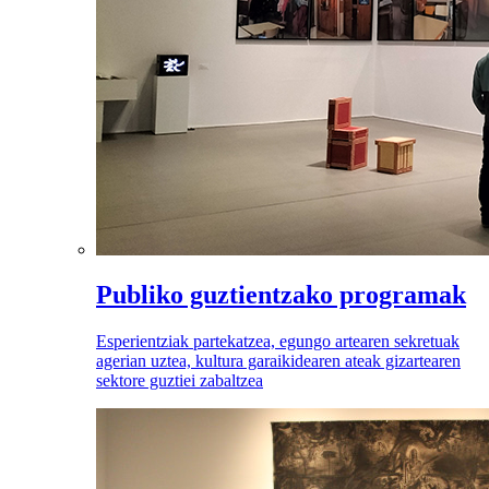
Publiko guztientzako programak
Esperientziak partekatzea, egungo artearen sekretuak
agerian uztea, kultura garaikidearen ateak gizartearen
sektore guztiei zabaltzea