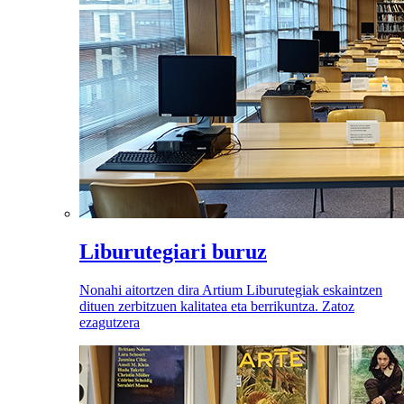
Liburutegiari buruz
Nonahi aitortzen dira Artium Liburutegiak eskaintzen
dituen zerbitzuen kalitatea eta berrikuntza. Zatoz
ezagutzera