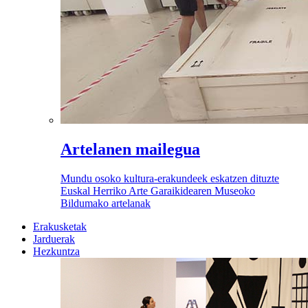
Artelanen mailegua
Mundu osoko kultura-erakundeek eskatzen dituzte
Euskal Herriko Arte Garaikidearen Museoko
Bildumako artelanak
Erakusketak
Jarduerak
Hezkuntza