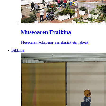
Museoaren Eraikina
Museoaren kokapena, aurrekariak eta gakoak
Bilduma