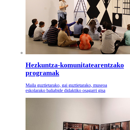
Hezkuntza-komunitatearentzako
programak
Maila guztietarako, gai guztietarako, museoa
eskolarako baliabide didaktiko osagarri gisa