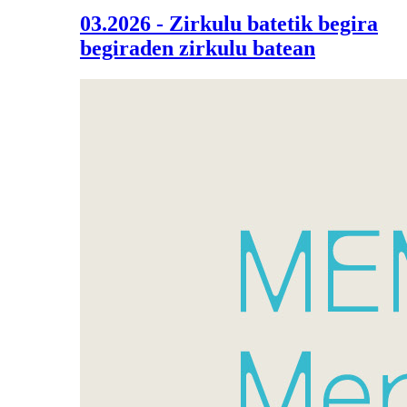
03.2026 - Zirkulu batetik begira
begiraden zirkulu batean