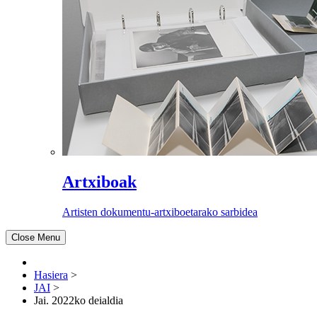
Artxiboak
Artisten dokumentu-artxiboetarako sarbidea
Close Menu
Hasiera
>
JAI
>
Jai. 2022ko deialdia