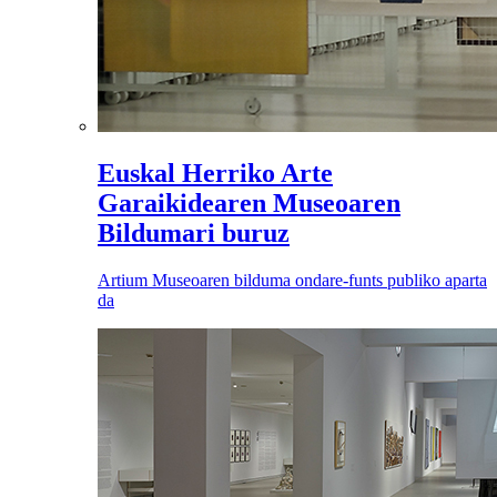
Euskal Herriko Arte
Garaikidearen Museoaren
Bildumari buruz
Artium Museoaren bilduma ondare-funts publiko aparta
da