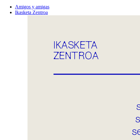
Amigos y amigas
Ikasketa Zentroa