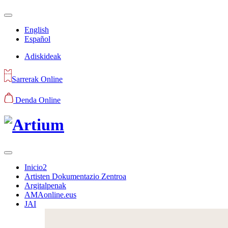
English
Español
Adiskideak
Sarrerak Online
Denda Online
Inicio2
Artisten Dokumentazio Zentroa
Argitalpenak
AMAonline.eus
JAI