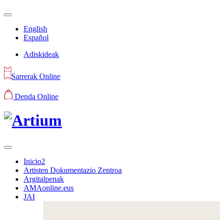
English
Español
Adiskideak
Sarrerak Online
Denda Online
Inicio2
Artisten Dokumentazio Zentroa
Argitalpenak
AMAonline.eus
JAI