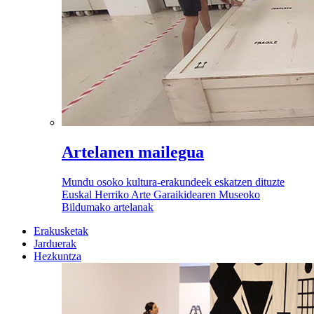
Artelanen mailegua
Mundu osoko kultura-erakundeek eskatzen dituzte
Euskal Herriko Arte Garaikidearen Museoko
Bildumako artelanak
Erakusketak
Jarduerak
Hezkuntza