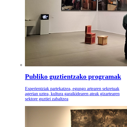
Publiko guztientzako programak
Esperientziak partekatzea, egungo artearen sekretuak
agerian uztea, kultura garaikidearen ateak gizartearen
sektore guztiei zabaltzea