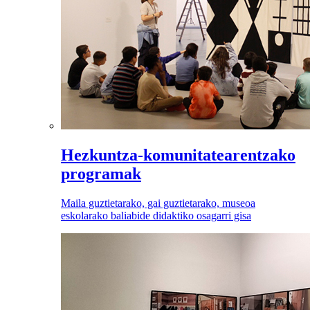
Hezkuntza-komunitatearentzako
programak
Maila guztietarako, gai guztietarako, museoa
eskolarako baliabide didaktiko osagarri gisa