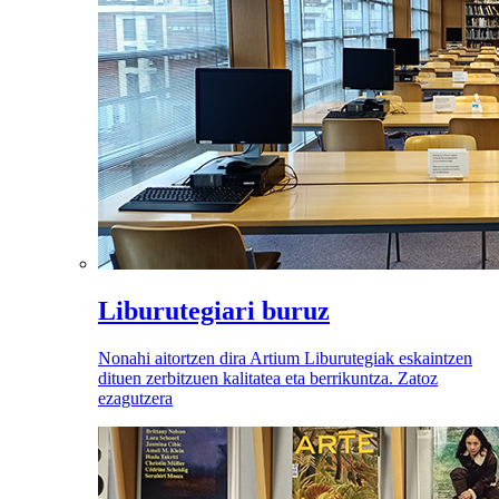
Liburutegiari buruz
Nonahi aitortzen dira Artium Liburutegiak eskaintzen
dituen zerbitzuen kalitatea eta berrikuntza. Zatoz
ezagutzera