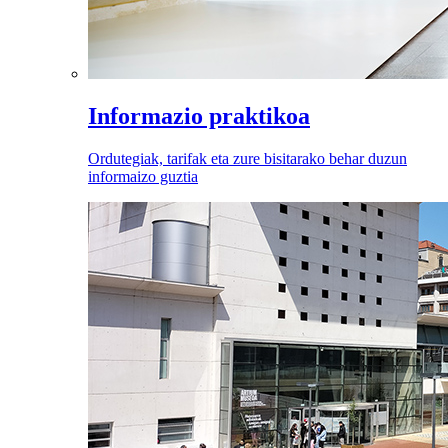
Informazio praktikoa
Ordutegiak, tarifak eta zure bisitarako behar duzun
informaizo guztia