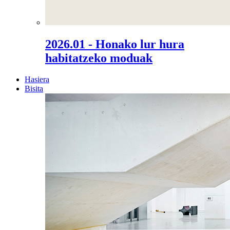
2026.01 - Honako lur hura
habitatzeko moduak
Hasiera
Bisita