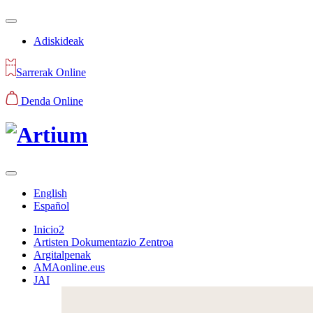
Adiskideak
Sarrerak Online
Denda Online
English
Español
Inicio2
Artisten Dokumentazio Zentroa
Argitalpenak
AMAonline.eus
JAI