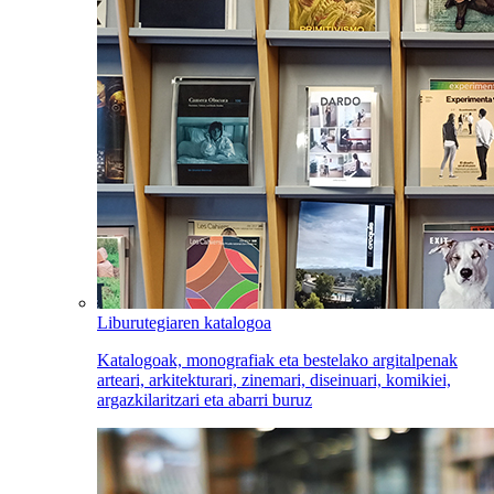
Liburutegiaren katalogoa
Katalogoak, monografiak eta bestelako argitalpenak
arteari, arkitekturari, zinemari, diseinuari, komikiei,
argazkilaritzari eta abarri buruz