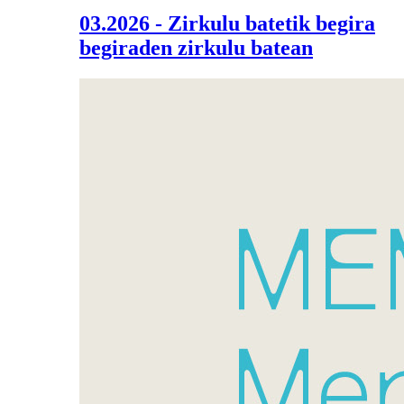
03.2026 - Zirkulu batetik begira
begiraden zirkulu batean