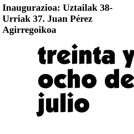
Inaugurazioa: Uztailak 38-
Urriak 37. Juan Pérez
Agirregoikoa