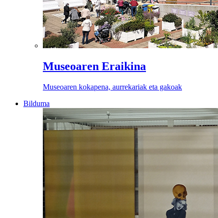
Museoaren Eraikina
Museoaren kokapena, aurrekariak eta gakoak
Bilduma