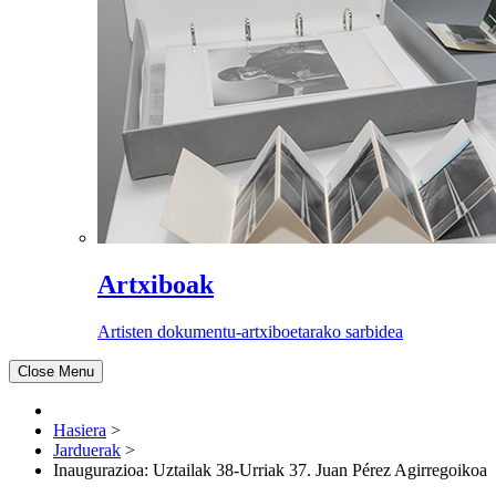
Artxiboak
Artisten dokumentu-artxiboetarako sarbidea
Close Menu
Hasiera
>
Jarduerak
>
Inaugurazioa: Uztailak 38-Urriak 37. Juan Pérez Agirregoikoa