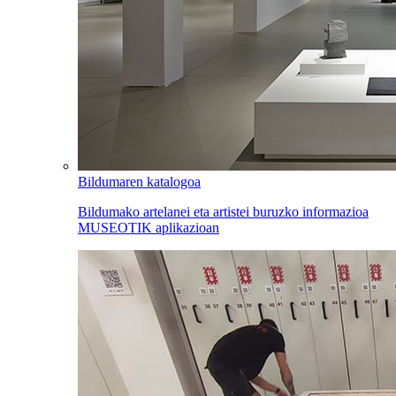
Bildumaren katalogoa
Bildumako artelanei eta artistei buruzko informazioa
MUSEOTIK aplikazioan