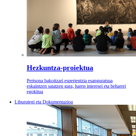
Hezkuntza-proiektua
Pertsona bakoitzari esperientzia esanguratsua
eskaintzen saiatzen gara, haren interesei eta beharrei
egokitua
Liburutegi eta Dokumentazioa