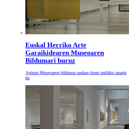
Euskal Herriko Arte
Garaikidearen Museoaren
Bildumari buruz
Artium Museoaren bilduma ondare-funts publiko aparta
da