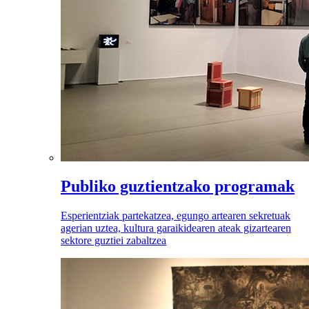
Publiko guztientzako programak
Esperientziak partekatzea, egungo artearen sekretuak
agerian uztea, kultura garaikidearen ateak gizartearen
sektore guztiei zabaltzea