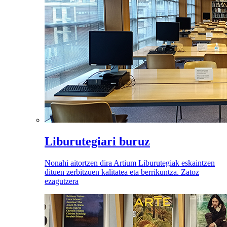
Liburutegiari buruz
Nonahi aitortzen dira Artium Liburutegiak eskaintzen
dituen zerbitzuen kalitatea eta berrikuntza. Zatoz
ezagutzera