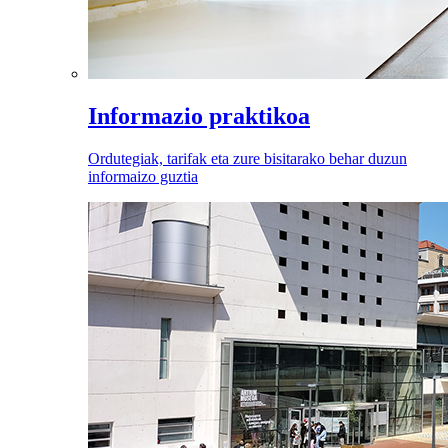
Informazio praktikoa
Ordutegiak, tarifak eta zure bisitarako behar duzun
informaizo guztia