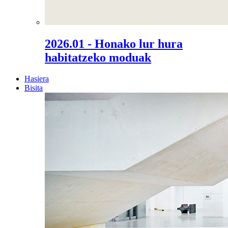
2026.01 - Honako lur hura
habitatzeko moduak
Hasiera
Bisita