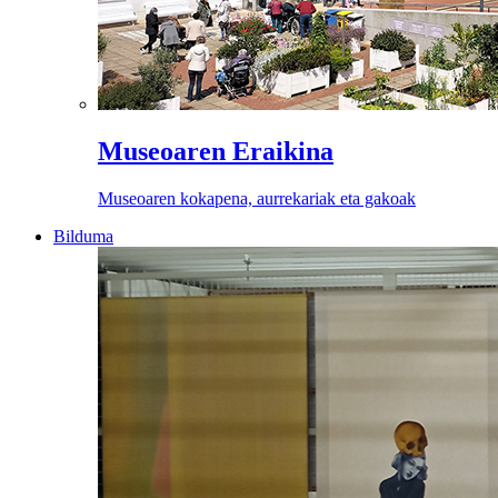
Museoaren Eraikina
Museoaren kokapena, aurrekariak eta gakoak
Bilduma