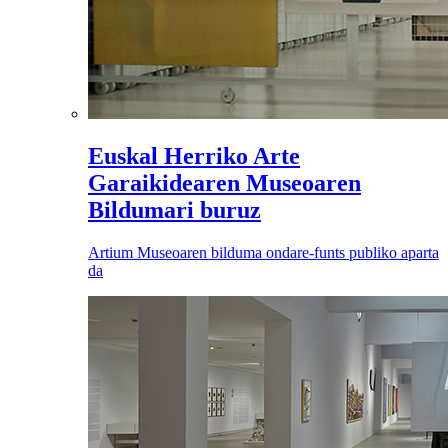
Euskal Herriko Arte
Garaikidearen Museoaren
Bildumari buruz
Artium Museoaren bilduma ondare-funts publiko aparta
da