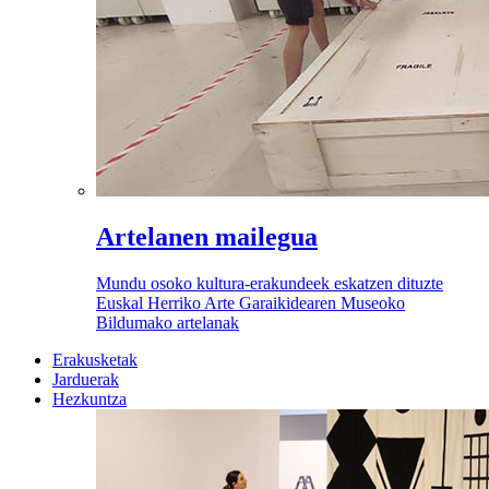
Artelanen mailegua
Mundu osoko kultura-erakundeek eskatzen dituzte
Euskal Herriko Arte Garaikidearen Museoko
Bildumako artelanak
Erakusketak
Jarduerak
Hezkuntza