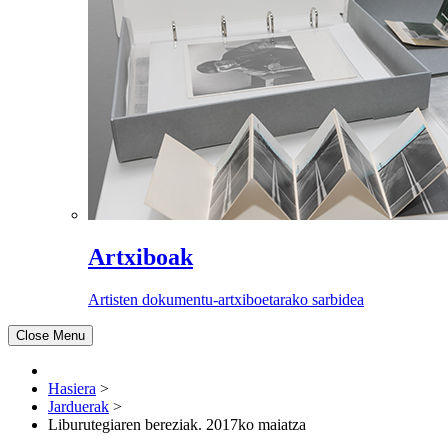
Artxiboak
Artisten dokumentu-artxiboetarako sarbidea
Close Menu
Hasiera
>
Jarduerak
>
Liburutegiaren bereziak. 2017ko maiatza