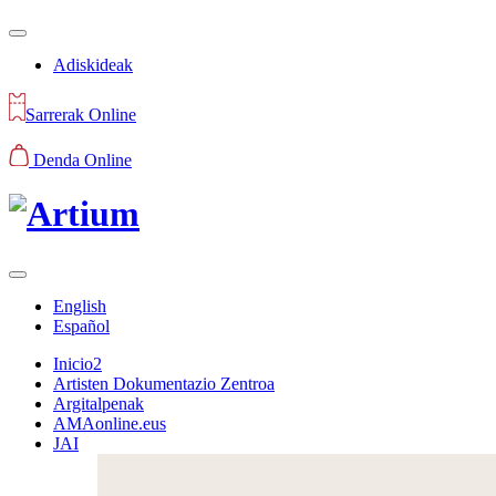
Adiskideak
Sarrerak Online
Denda Online
English
Español
Inicio2
Artisten Dokumentazio Zentroa
Argitalpenak
AMAonline.eus
JAI