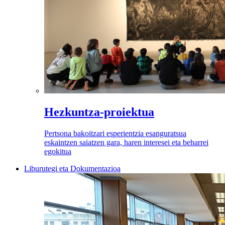
Hezkuntza-proiektua
Pertsona bakoitzari esperientzia esanguratsua
eskaintzen saiatzen gara, haren interesei eta beharrei
egokitua
Liburutegi eta Dokumentazioa