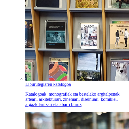
Liburutegiaren katalogoa
Katalogoak, monografiak eta bestelako argitalpenak
arteari, arkitekturari, zinemari, diseinuari, komikiei,
argazkilaritzari eta abarri buruz