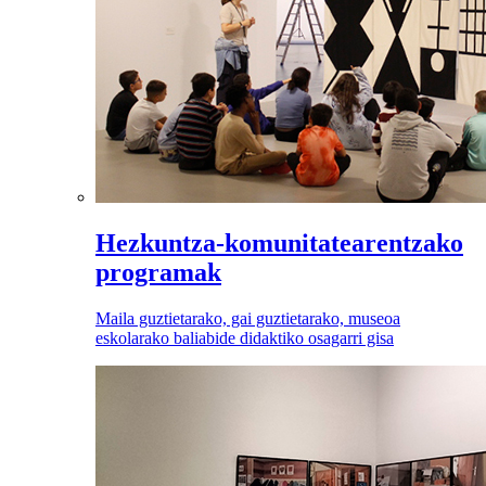
Hezkuntza-komunitatearentzako
programak
Maila guztietarako, gai guztietarako, museoa
eskolarako baliabide didaktiko osagarri gisa