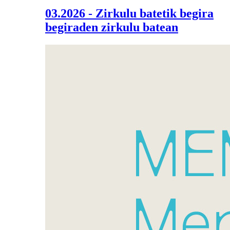
03.2026 - Zirkulu batetik begira
begiraden zirkulu batean