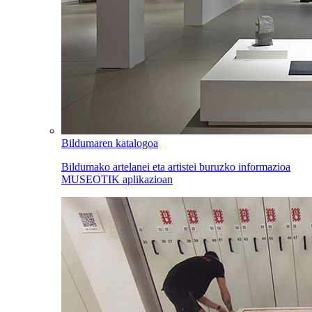
Bildumaren katalogoa
Bildumako artelanei eta artistei buruzko informazioa
MUSEOTIK aplikazioan