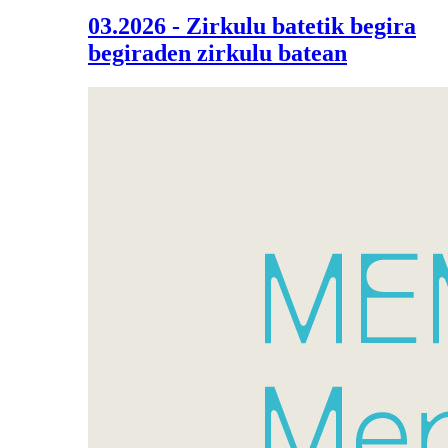
03.2026 - Zirkulu batetik begira
begiraden zirkulu batean