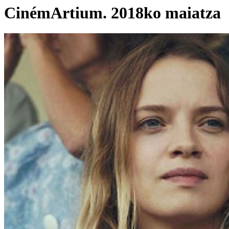
CinémArtium. 2018ko maiatza