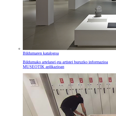
Bildumaren katalogoa
Bildumako artelanei eta artistei buruzko informazioa
MUSEOTIK aplikazioan