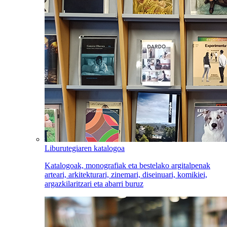
Liburutegiaren katalogoa
Katalogoak, monografiak eta bestelako argitalpenak
arteari, arkitekturari, zinemari, diseinuari, komikiei,
argazkilaritzari eta abarri buruz