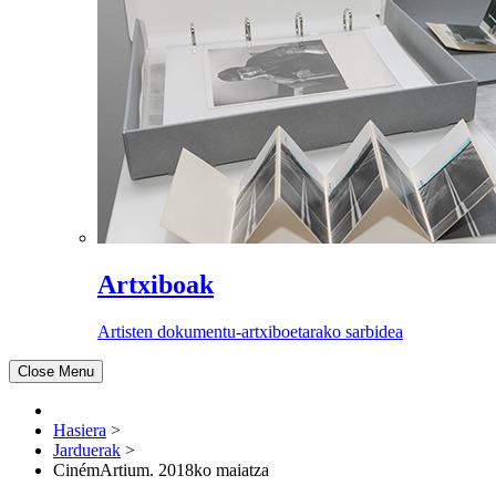
Artxiboak
Artisten dokumentu-artxiboetarako sarbidea
Close Menu
Hasiera
>
Jarduerak
>
CinémArtium. 2018ko maiatza