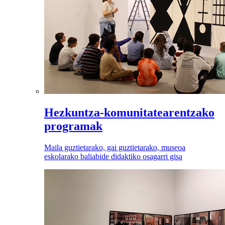
Hezkuntza-komunitatearentzako
programak
Maila guztietarako, gai guztietarako, museoa
eskolarako baliabide didaktiko osagarri gisa