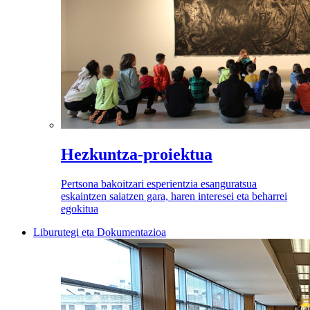
Hezkuntza-proiektua
Pertsona bakoitzari esperientzia esanguratsua
eskaintzen saiatzen gara, haren interesei eta beharrei
egokitua
Liburutegi eta Dokumentazioa