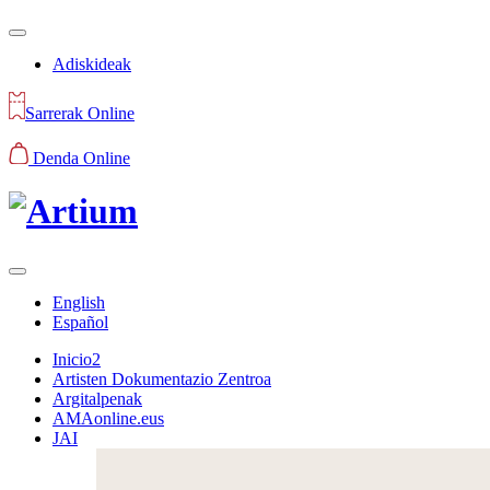
Adiskideak
Sarrerak Online
Denda Online
English
Español
Inicio2
Artisten Dokumentazio Zentroa
Argitalpenak
AMAonline.eus
JAI