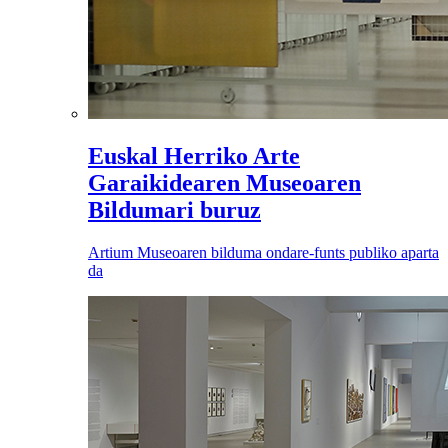
Euskal Herriko Arte
Garaikidearen Museoaren
Bildumari buruz
Artium Museoaren bilduma ondare-funts publiko aparta
da