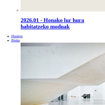
2026.01 - Honako lur hura
habitatzeko moduak
Hasiera
Bisita