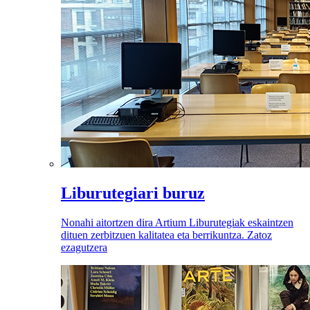
Liburutegiari buruz
Nonahi aitortzen dira Artium Liburutegiak eskaintzen
dituen zerbitzuen kalitatea eta berrikuntza. Zatoz
ezagutzera