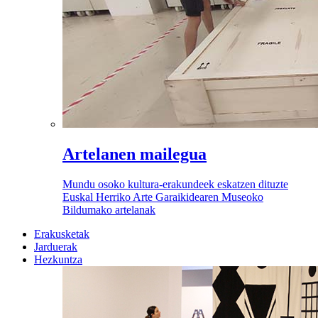
Artelanen mailegua
Mundu osoko kultura-erakundeek eskatzen dituzte
Euskal Herriko Arte Garaikidearen Museoko
Bildumako artelanak
Erakusketak
Jarduerak
Hezkuntza