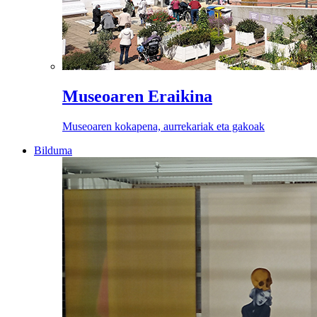
Museoaren Eraikina
Museoaren kokapena, aurrekariak eta gakoak
Bilduma