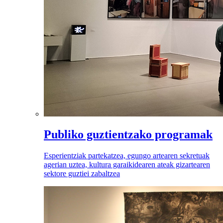
Publiko guztientzako programak
Esperientziak partekatzea, egungo artearen sekretuak
agerian uztea, kultura garaikidearen ateak gizartearen
sektore guztiei zabaltzea