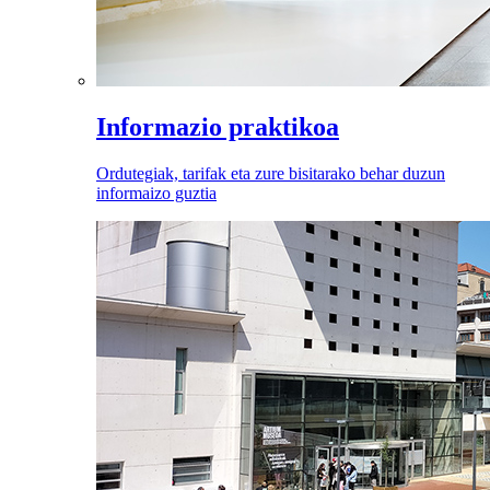
Informazio praktikoa
Ordutegiak, tarifak eta zure bisitarako behar duzun
informaizo guztia