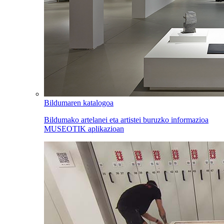
Bildumaren katalogoa
Bildumako artelanei eta artistei buruzko informazioa
MUSEOTIK aplikazioan