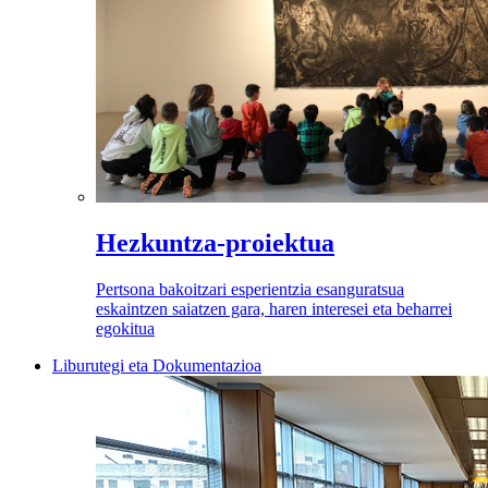
Hezkuntza-proiektua
Pertsona bakoitzari esperientzia esanguratsua
eskaintzen saiatzen gara, haren interesei eta beharrei
egokitua
Liburutegi eta Dokumentazioa