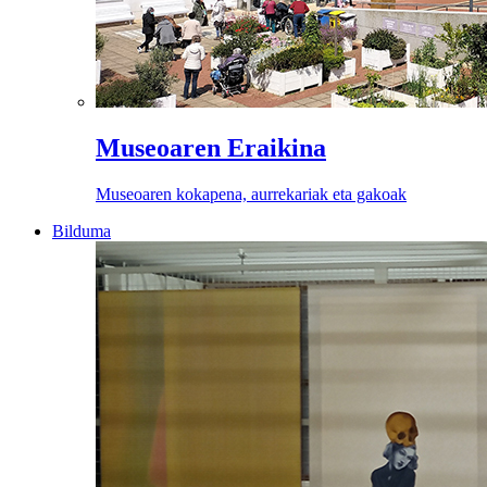
Museoaren Eraikina
Museoaren kokapena, aurrekariak eta gakoak
Bilduma