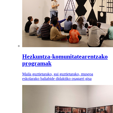
Hezkuntza-komunitatearentzako
programak
Maila guztietarako, gai guztietarako, museoa
eskolarako baliabide didaktiko osagarri gisa