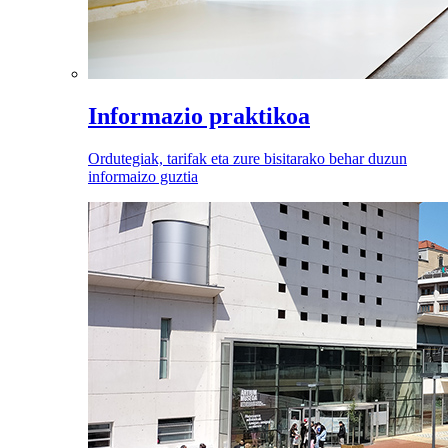
Informazio praktikoa
Ordutegiak, tarifak eta zure bisitarako behar duzun
informaizo guztia