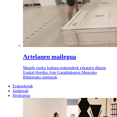
Artelanen mailegua
Mundu osoko kultura-erakundeek eskatzen dituzte
Euskal Herriko Arte Garaikidearen Museoko
Bildumako artelanak
Erakusketak
Jarduerak
Hezkuntza