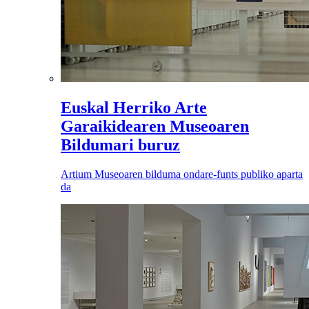
Euskal Herriko Arte
Garaikidearen Museoaren
Bildumari buruz
Artium Museoaren bilduma ondare-funts publiko aparta
da