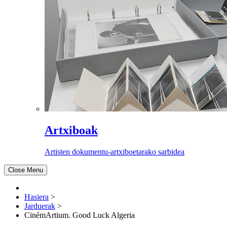
Artxiboak
Artisten dokumentu-artxiboetarako sarbidea
Close Menu
Hasiera
>
Jarduerak
>
CinémArtium. Good Luck Algeria