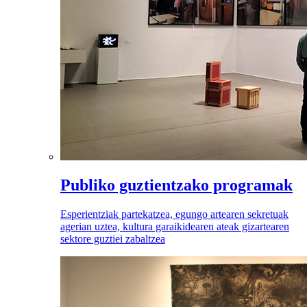
Publiko guztientzako programak
Esperientziak partekatzea, egungo artearen sekretuak
agerian uztea, kultura garaikidearen ateak gizartearen
sektore guztiei zabaltzea