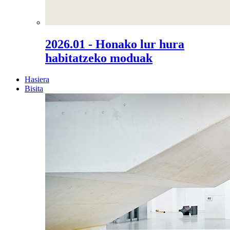
2026.01 - Honako lur hura
habitatzeko moduak
Hasiera
Bisita