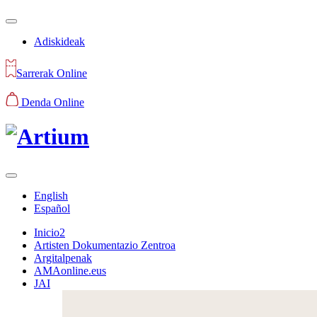
Adiskideak
Sarrerak Online
Denda Online
English
Español
Inicio2
Artisten Dokumentazio Zentroa
Argitalpenak
AMAonline.eus
JAI