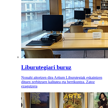
Liburutegiari buruz
Nonahi aitortzen dira Artium Liburutegiak eskaintzen
dituen zerbitzuen kalitatea eta berrikuntza. Zatoz
ezagutzera