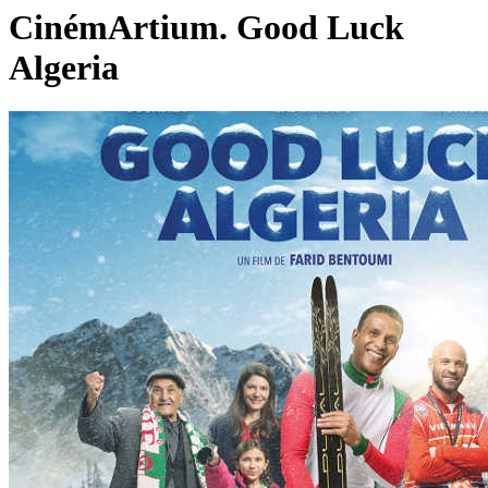
CinémArtium. Good Luck
Algeria