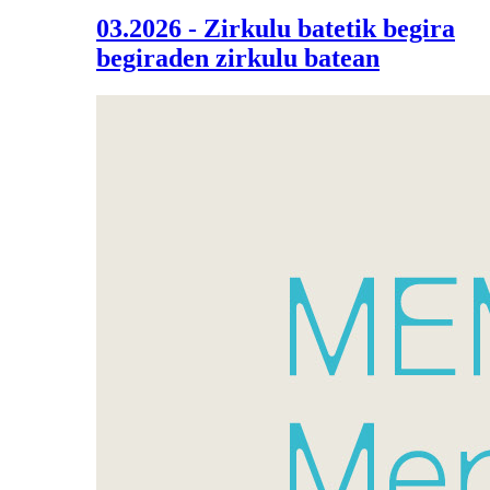
03.2026 - Zirkulu batetik begira
begiraden zirkulu batean