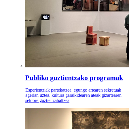
Publiko guztientzako programak
Esperientziak partekatzea, egungo artearen sekretuak
agerian uztea, kultura garaikidearen ateak gizartearen
sektore guztiei zabaltzea