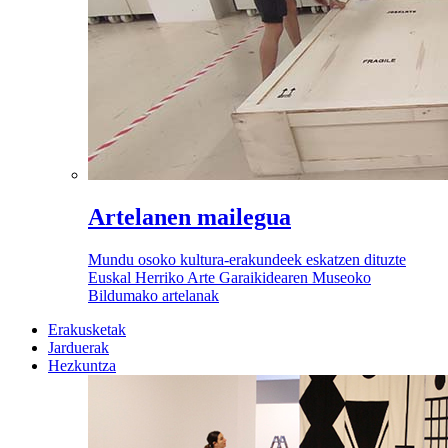
Artelanen mailegua
Mundu osoko kultura-erakundeek eskatzen dituzte
Euskal Herriko Arte Garaikidearen Museoko
Bildumako artelanak
Erakusketak
Jarduerak
Hezkuntza