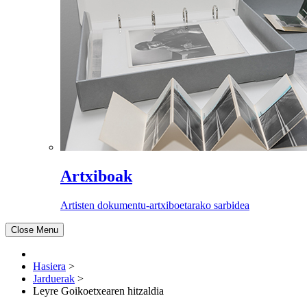
Artxiboak
Artisten dokumentu-artxiboetarako sarbidea
Close Menu
Hasiera
>
Jarduerak
>
Leyre Goikoetxearen hitzaldia