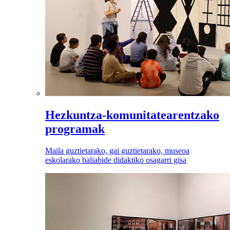
Hezkuntza-komunitatearentzako
programak
Maila guztietarako, gai guztietarako, museoa
eskolarako baliabide didaktiko osagarri gisa