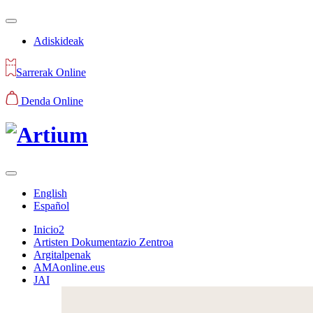
Adiskideak
Sarrerak Online
Denda Online
English
Español
Inicio2
Artisten Dokumentazio Zentroa
Argitalpenak
AMAonline.eus
JAI