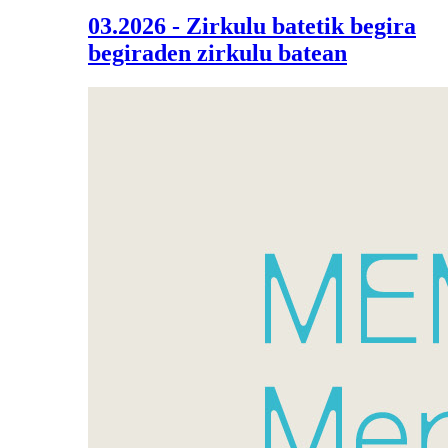
03.2026 - Zirkulu batetik begira
begiraden zirkulu batean