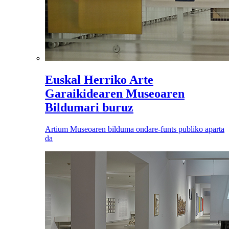
Euskal Herriko Arte
Garaikidearen Museoaren
Bildumari buruz
Artium Museoaren bilduma ondare-funts publiko aparta
da