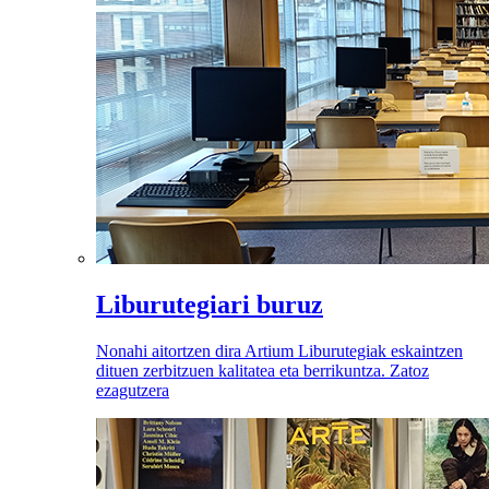
Liburutegiari buruz
Nonahi aitortzen dira Artium Liburutegiak eskaintzen
dituen zerbitzuen kalitatea eta berrikuntza. Zatoz
ezagutzera