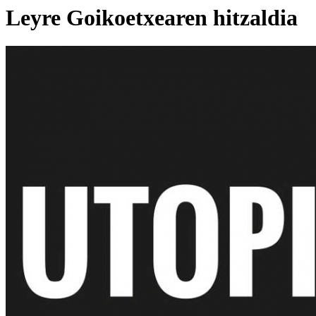
Leyre Goikoetxearen hitzaldia