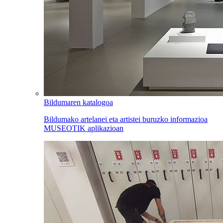
Bildumaren katalogoa
Bildumako artelanei eta artistei buruzko informazioa
MUSEOTIK aplikazioan