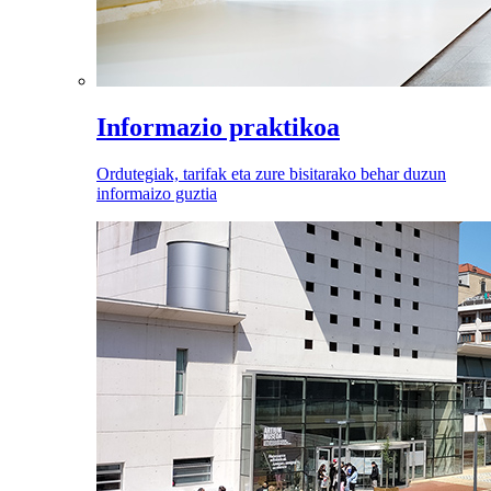
Informazio praktikoa
Ordutegiak, tarifak eta zure bisitarako behar duzun
informaizo guztia