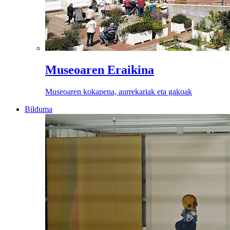
Museoaren Eraikina
Museoaren kokapena, aurrekariak eta gakoak
Bilduma