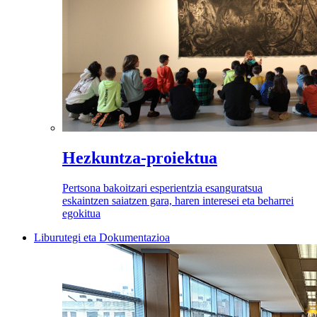
Hezkuntza-proiektua
Pertsona bakoitzari esperientzia esanguratsua
eskaintzen saiatzen gara, haren interesei eta beharrei
egokitua
Liburutegi eta Dokumentazioa