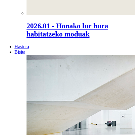
2026.01 - Honako lur hura
habitatzeko moduak
Hasiera
Bisita