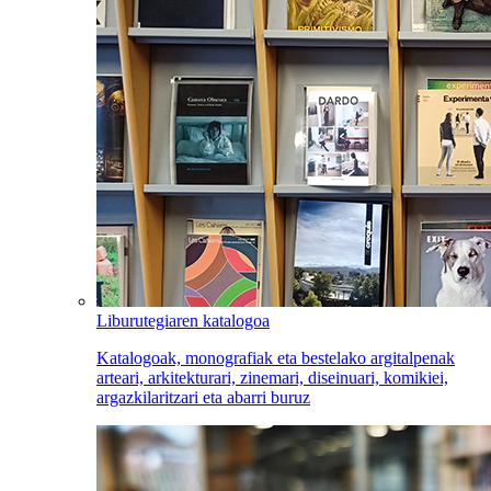
Liburutegiaren katalogoa
Katalogoak, monografiak eta bestelako argitalpenak
arteari, arkitekturari, zinemari, diseinuari, komikiei,
argazkilaritzari eta abarri buruz