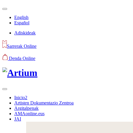
English
Español
Adiskideak
Sarrerak Online
Denda Online
Inicio2
Artisten Dokumentazio Zentroa
Argitalpenak
AMAonline.eus
JAI