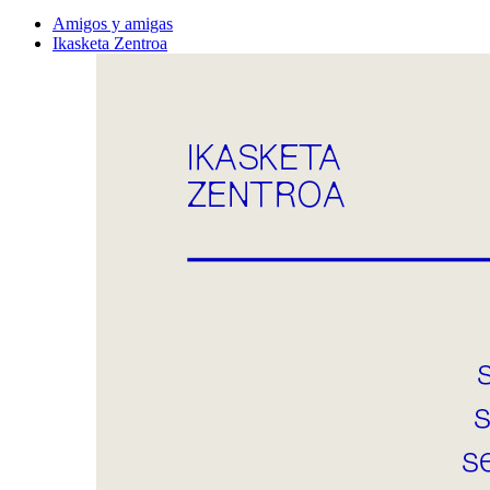
Amigos y amigas
Ikasketa Zentroa