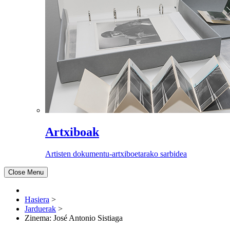
Artxiboak
Artisten dokumentu-artxiboetarako sarbidea
Close Menu
Hasiera
>
Jarduerak
>
Zinema: José Antonio Sistiaga