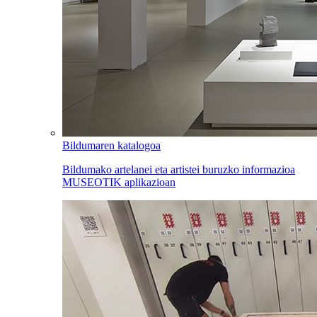
Bildumaren katalogoa
Bildumako artelanei eta artistei buruzko informazioa
MUSEOTIK aplikazioan