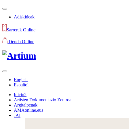
Adiskideak
Sarrerak Online
Denda Online
English
Español
Inicio2
Artisten Dokumentazio Zentroa
Argitalpenak
AMAonline.eus
JAI