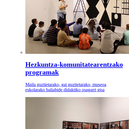
Hezkuntza-komunitatearentzako
programak
Maila guztietarako, gai guztietarako, museoa
eskolarako baliabide didaktiko osagarri gisa