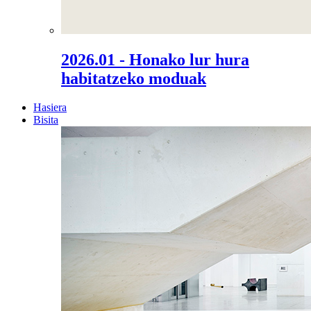
2026.01 - Honako lur hura
habitatzeko moduak
Hasiera
Bisita