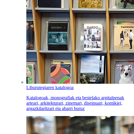
Liburutegiaren katalogoa
Katalogoak, monografiak eta bestelako argitalpenak
arteari, arkitekturari, zinemari, diseinuari, komikiei,
argazkilaritzari eta abarri buruz