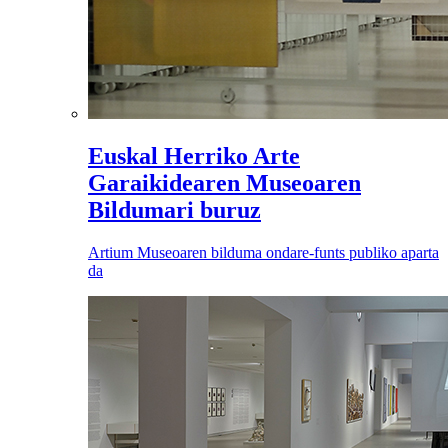
Euskal Herriko Arte
Garaikidearen Museoaren
Bildumari buruz
Artium Museoaren bilduma ondare-funts publiko aparta
da