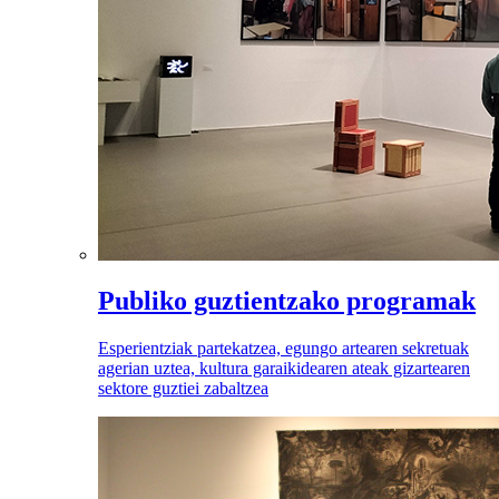
Publiko guztientzako programak
Esperientziak partekatzea, egungo artearen sekretuak
agerian uztea, kultura garaikidearen ateak gizartearen
sektore guztiei zabaltzea