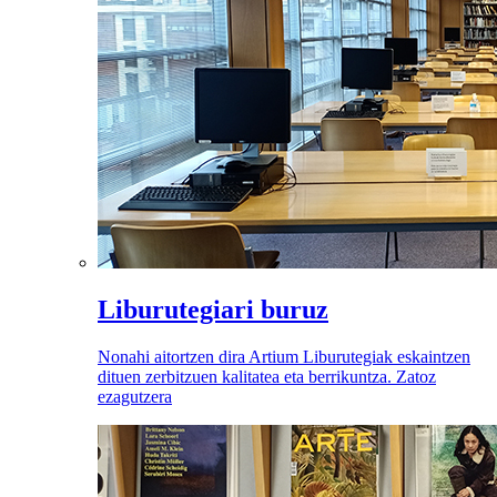
Liburutegiari buruz
Nonahi aitortzen dira Artium Liburutegiak eskaintzen
dituen zerbitzuen kalitatea eta berrikuntza. Zatoz
ezagutzera