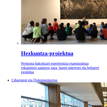
Hezkuntza-proiektua
Pertsona bakoitzari esperientzia esanguratsua
eskaintzen saiatzen gara, haren interesei eta beharrei
egokitua
Liburutegi eta Dokumentazioa