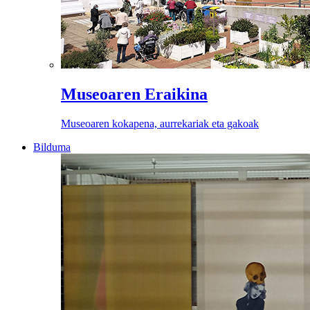
Museoaren Eraikina
Museoaren kokapena, aurrekariak eta gakoak
Bilduma