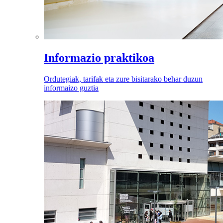
Informazio praktikoa
Ordutegiak, tarifak eta zure bisitarako behar duzun
informaizo guztia