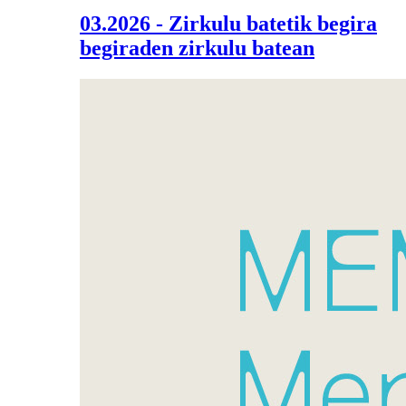
03.2026 - Zirkulu batetik begira
begiraden zirkulu batean