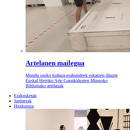
Artelanen mailegua
Mundu osoko kultura-erakundeek eskatzen dituzte
Euskal Herriko Arte Garaikidearen Museoko
Bildumako artelanak
Erakusketak
Jarduerak
Hezkuntza