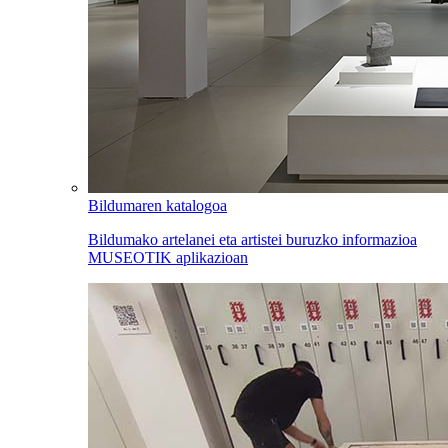
Bildumaren katalogoa
Bildumako artelanei eta artistei buruzko informazioa
MUSEOTIK aplikazioan