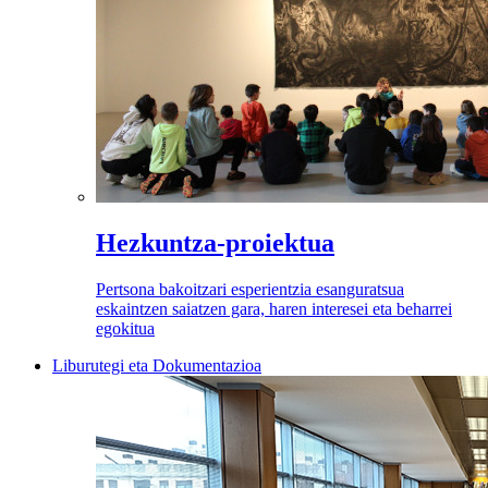
Hezkuntza-proiektua
Pertsona bakoitzari esperientzia esanguratsua
eskaintzen saiatzen gara, haren interesei eta beharrei
egokitua
Liburutegi eta Dokumentazioa