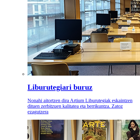
Liburutegiari buruz
Nonahi aitortzen dira Artium Liburutegiak eskaintzen
dituen zerbitzuen kalitatea eta berrikuntza. Zatoz
ezagutzera