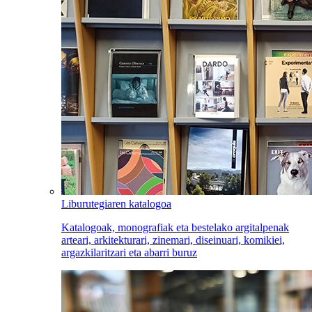
Liburutegiaren katalogoa
Katalogoak, monografiak eta bestelako argitalpenak
arteari, arkitekturari, zinemari, diseinuari, komikiei,
argazkilaritzari eta abarri buruz