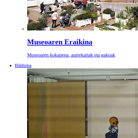
Museoaren Eraikina
Museoaren kokapena, aurrekariak eta gakoak
Bilduma