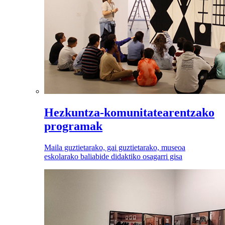
Hezkuntza-komunitatearentzako
programak
Maila guztietarako, gai guztietarako, museoa
eskolarako baliabide didaktiko osagarri gisa