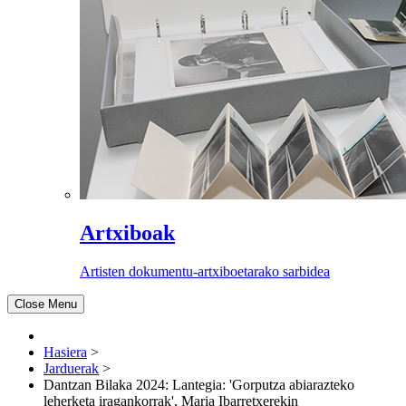
Artxiboak
Artisten dokumentu-artxiboetarako sarbidea
Close Menu
Hasiera
>
Jarduerak
>
Dantzan Bilaka 2024: Lantegia: 'Gorputza abiarazteko
leherketa iragankorrak', Maria Ibarretxerekin