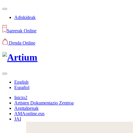
Adiskideak
Sarrerak Online
Denda Online
English
Español
Inicio2
Artisten Dokumentazio Zentroa
Argitalpenak
AMAonline.eus
JAI