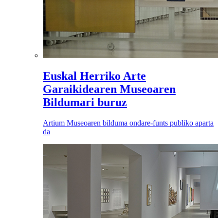
Euskal Herriko Arte
Garaikidearen Museoaren
Bildumari buruz
Artium Museoaren bilduma ondare-funts publiko aparta
da