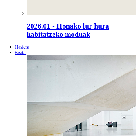
2026.01 - Honako lur hura
habitatzeko moduak
Hasiera
Bisita