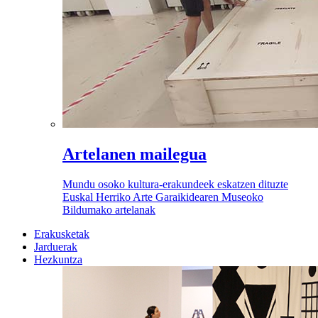
Artelanen mailegua
Mundu osoko kultura-erakundeek eskatzen dituzte
Euskal Herriko Arte Garaikidearen Museoko
Bildumako artelanak
Erakusketak
Jarduerak
Hezkuntza