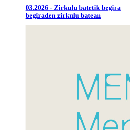
03.2026 - Zirkulu batetik begira
begiraden zirkulu batean