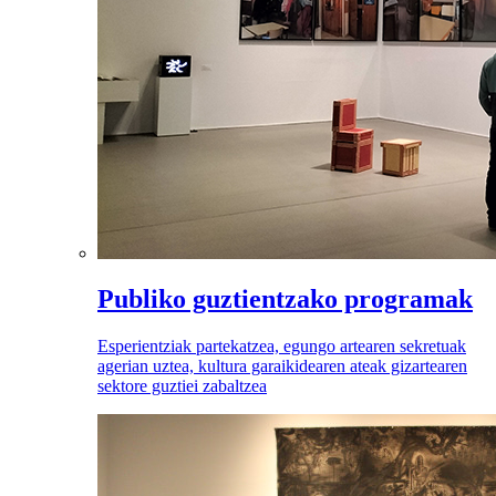
Publiko guztientzako programak
Esperientziak partekatzea, egungo artearen sekretuak
agerian uztea, kultura garaikidearen ateak gizartearen
sektore guztiei zabaltzea