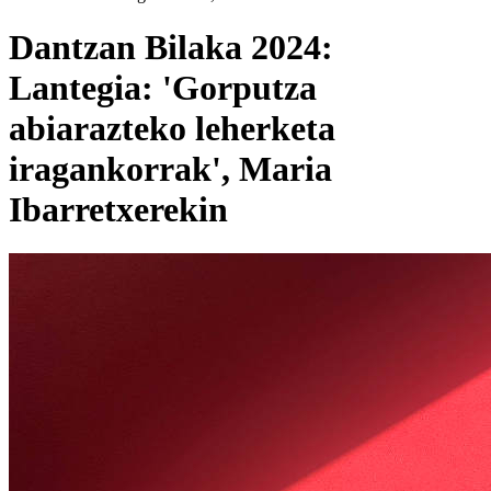
Dantzan Bilaka 2024:
Lantegia: 'Gorputza
abiarazteko leherketa
iragankorrak', Maria
Ibarretxerekin