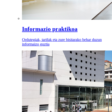
Informazio praktikoa
Ordutegiak, tarifak eta zure bisitarako behar duzun
informaizo guztia