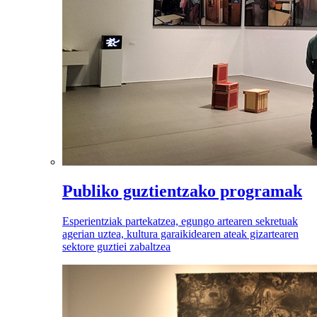
Publiko guztientzako programak
Esperientziak partekatzea, egungo artearen sekretuak
agerian uztea, kultura garaikidearen ateak gizartearen
sektore guztiei zabaltzea