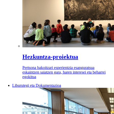
Hezkuntza-proiektua
Pertsona bakoitzari esperientzia esanguratsua
eskaintzen saiatzen gara, haren interesei eta beharrei
egokitua
Liburutegi eta Dokumentazioa