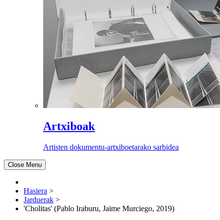
Artxiboak
Artisten dokumentu-artxiboetarako sarbidea
Close Menu
Hasiera
>
Jarduerak
>
'Cholitas' (Pablo Iraburu, Jaime Murciego, 2019)