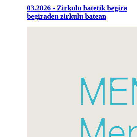
03.2026 - Zirkulu batetik begira
begiraden zirkulu batean