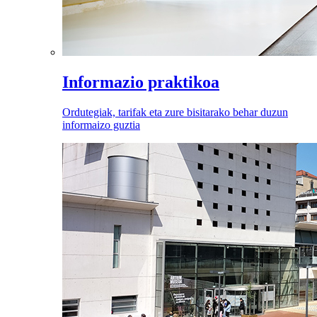
Informazio praktikoa
Ordutegiak, tarifak eta zure bisitarako behar duzun
informaizo guztia