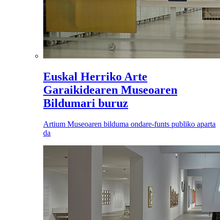
Euskal Herriko Arte
Garaikidearen Museoaren
Bildumari buruz
Artium Museoaren bilduma ondare-funts publiko aparta
da