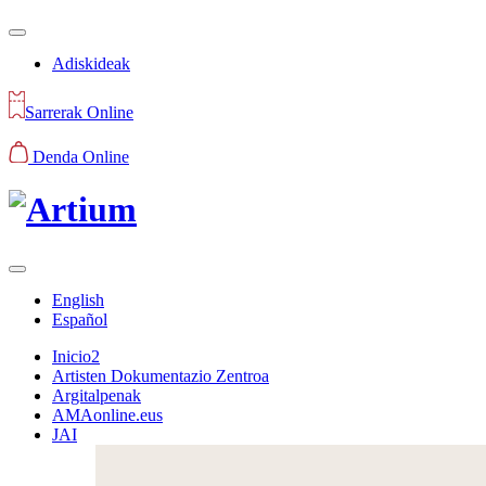
Adiskideak
Sarrerak Online
Denda Online
English
Español
Inicio2
Artisten Dokumentazio Zentroa
Argitalpenak
AMAonline.eus
JAI