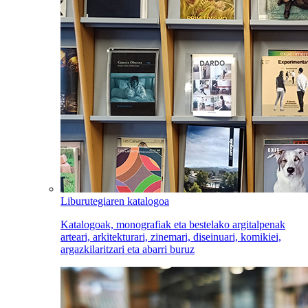
Liburutegiaren katalogoa
Katalogoak, monografiak eta bestelako argitalpenak
arteari, arkitekturari, zinemari, diseinuari, komikiei,
argazkilaritzari eta abarri buruz