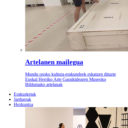
Artelanen mailegua
Mundu osoko kultura-erakundeek eskatzen dituzte
Euskal Herriko Arte Garaikidearen Museoko
Bildumako artelanak
Erakusketak
Jarduerak
Hezkuntza