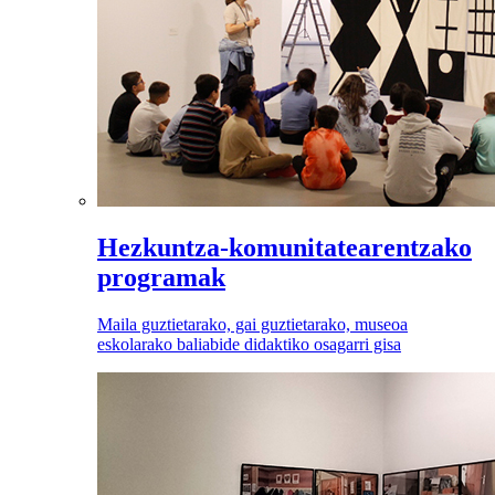
Hezkuntza-komunitatearentzako
programak
Maila guztietarako, gai guztietarako, museoa
eskolarako baliabide didaktiko osagarri gisa