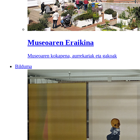
Museoaren Eraikina
Museoaren kokapena, aurrekariak eta gakoak
Bilduma