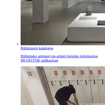
Bildumaren katalogoa
Bildumako artelanei eta artistei buruzko informazioa
MUSEOTIK aplikazioan