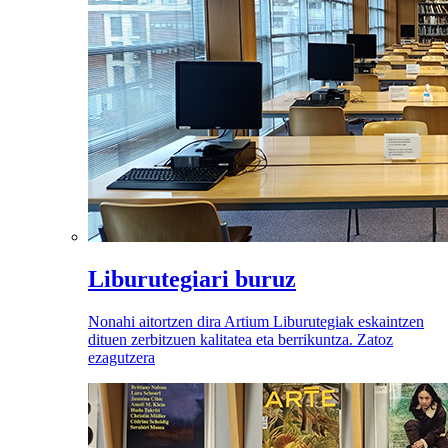
Liburutegiari buruz
Nonahi aitortzen dira Artium Liburutegiak eskaintzen
dituen zerbitzuen kalitatea eta berrikuntza. Zatoz
ezagutzera