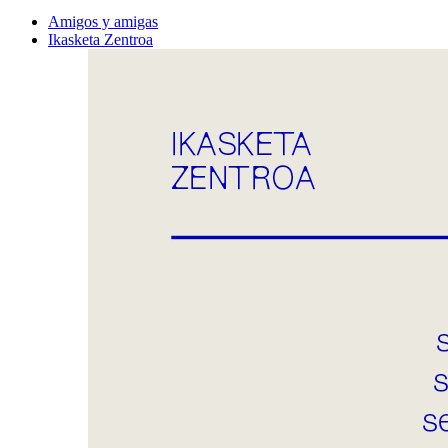
Amigos y amigas
Ikasketa Zentroa