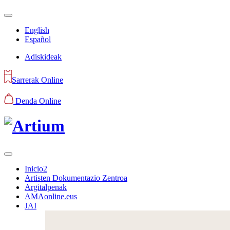
English
Español
Adiskideak
Sarrerak Online
Denda Online
Inicio2
Artisten Dokumentazio Zentroa
Argitalpenak
AMAonline.eus
JAI