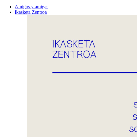
Amigos y amigas
Ikasketa Zentroa