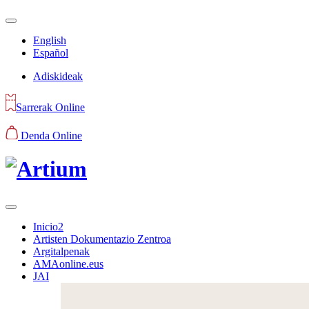
English
Español
Adiskideak
Sarrerak Online
Denda Online
Inicio2
Artisten Dokumentazio Zentroa
Argitalpenak
AMAonline.eus
JAI