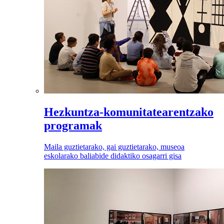
Hezkuntza-komunitatearentzako
programak
Maila guztietarako, gai guztietarako, museoa
eskolarako baliabide didaktiko osagarri gisa