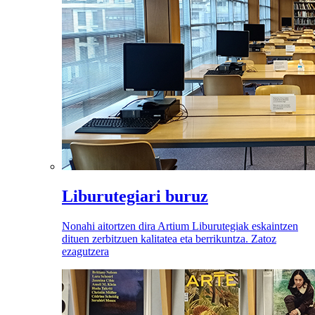
Liburutegiari buruz
Nonahi aitortzen dira Artium Liburutegiak eskaintzen
dituen zerbitzuen kalitatea eta berrikuntza. Zatoz
ezagutzera