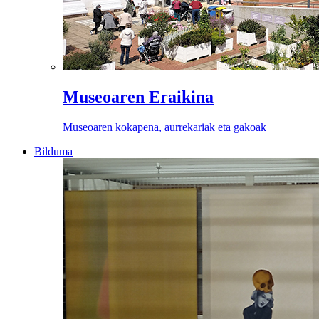
Museoaren Eraikina
Museoaren kokapena, aurrekariak eta gakoak
Bilduma