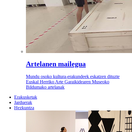
Artelanen mailegua
Mundu osoko kultura-erakundeek eskatzen dituzte
Euskal Herriko Arte Garaikidearen Museoko
Bildumako artelanak
Erakusketak
Jarduerak
Hezkuntza