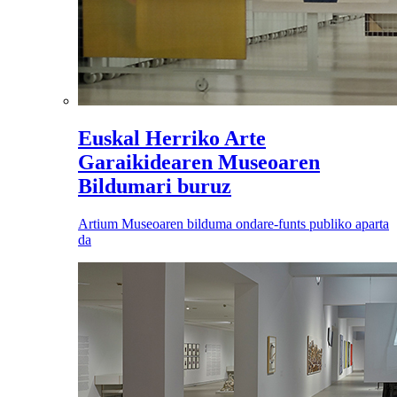
Euskal Herriko Arte
Garaikidearen Museoaren
Bildumari buruz
Artium Museoaren bilduma ondare-funts publiko aparta
da