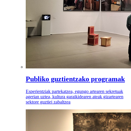
Publiko guztientzako programak
Esperientziak partekatzea, egungo artearen sekretuak
agerian uztea, kultura garaikidearen ateak gizartearen
sektore guztiei zabaltzea