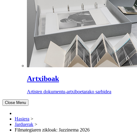
Artxiboak
Artisten dokumentu-artxiboetarako sarbidea
Close Menu
Hasiera
>
Jarduerak
>
Filmategiaren zikloak: Jazzinema 2026