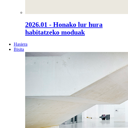
2026.01 - Honako lur hura
habitatzeko moduak
Hasiera
Bisita