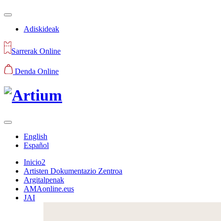
Adiskideak
Sarrerak Online
Denda Online
English
Español
Inicio2
Artisten Dokumentazio Zentroa
Argitalpenak
AMAonline.eus
JAI