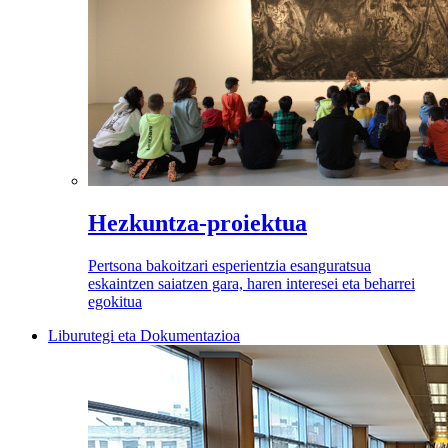
Hezkuntza-proiektua
Pertsona bakoitzari esperientzia esanguratsua
eskaintzen saiatzen gara, haren interesei eta beharrei
egokitua
Liburutegi eta Dokumentazioa