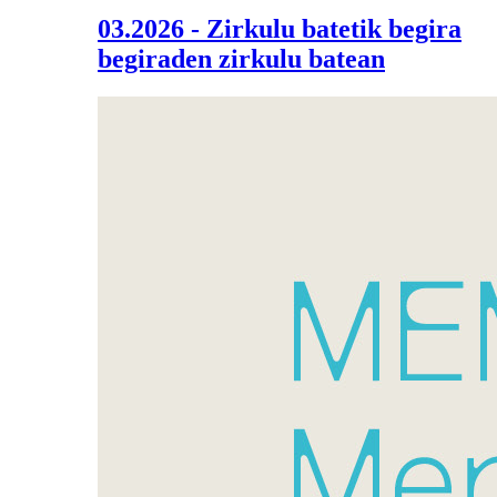
03.2026 - Zirkulu batetik begira
begiraden zirkulu batean