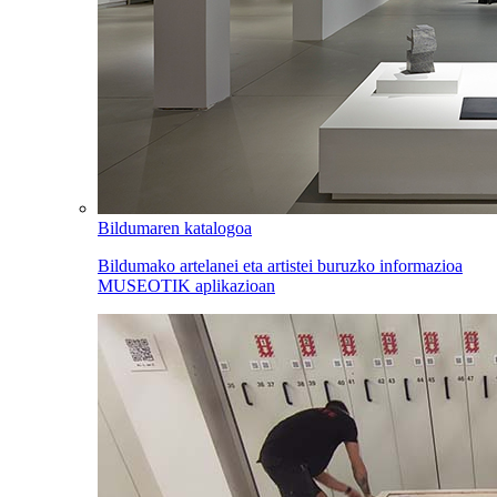
Bildumaren katalogoa
Bildumako artelanei eta artistei buruzko informazioa
MUSEOTIK aplikazioan