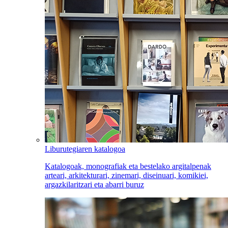
Liburutegiaren katalogoa
Katalogoak, monografiak eta bestelako argitalpenak
arteari, arkitekturari, zinemari, diseinuari, komikiei,
argazkilaritzari eta abarri buruz