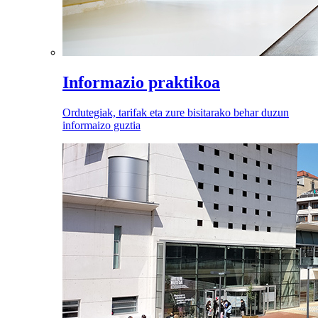
Informazio praktikoa
Ordutegiak, tarifak eta zure bisitarako behar duzun
informaizo guztia