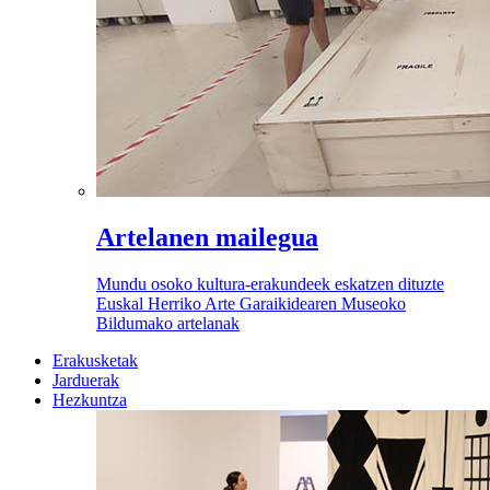
Artelanen mailegua
Mundu osoko kultura-erakundeek eskatzen dituzte
Euskal Herriko Arte Garaikidearen Museoko
Bildumako artelanak
Erakusketak
Jarduerak
Hezkuntza