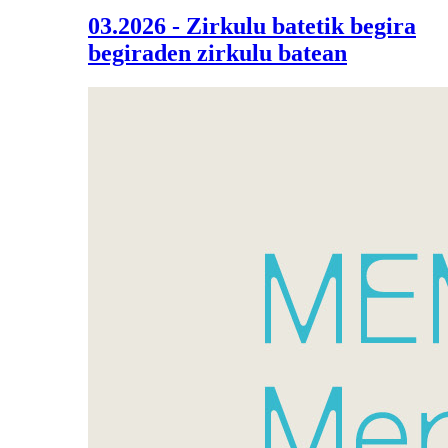
03.2026 - Zirkulu batetik begira
begiraden zirkulu batean