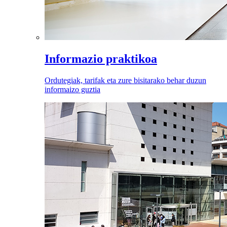
Informazio praktikoa
Ordutegiak, tarifak eta zure bisitarako behar duzun
informaizo guztia