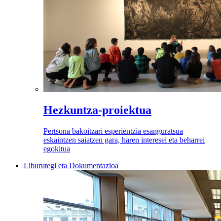
Hezkuntza-proiektua
Pertsona bakoitzari esperientzia esanguratsua
eskaintzen saiatzen gara, haren interesei eta beharrei
egokitua
Liburutegi eta Dokumentazioa