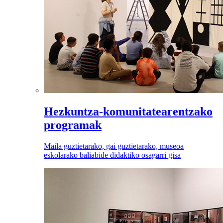
Hezkuntza-komunitatearentzako
programak
Maila guztietarako, gai guztietarako, museoa
eskolarako baliabide didaktiko osagarri gisa