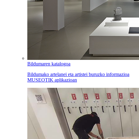
Bildumaren katalogoa
Bildumako artelanei eta artistei buruzko informazioa
MUSEOTIK aplikazioan