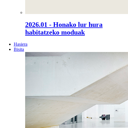
2026.01 - Honako lur hura
habitatzeko moduak
Hasiera
Bisita