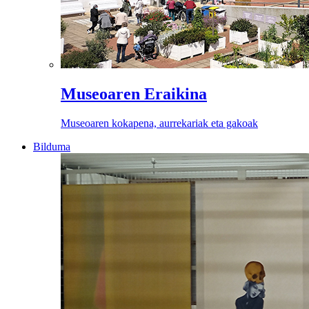
Museoaren Eraikina
Museoaren kokapena, aurrekariak eta gakoak
Bilduma