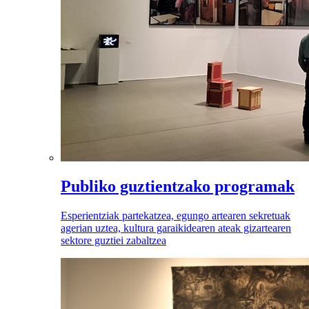
Publiko guztientzako programak
Esperientziak partekatzea, egungo artearen sekretuak
agerian uztea, kultura garaikidearen ateak gizartearen
sektore guztiei zabaltzea