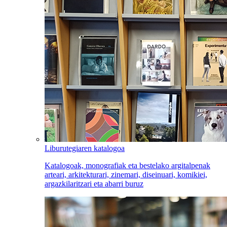
Liburutegiaren katalogoa
Katalogoak, monografiak eta bestelako argitalpenak
arteari, arkitekturari, zinemari, diseinuari, komikiei,
argazkilaritzari eta abarri buruz