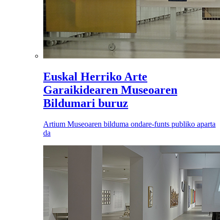
Euskal Herriko Arte
Garaikidearen Museoaren
Bildumari buruz
Artium Museoaren bilduma ondare-funts publiko aparta
da