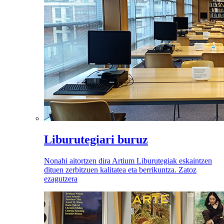
Liburutegiari buruz
Nonahi aitortzen dira Artium Liburutegiak eskaintzen
dituen zerbitzuen kalitatea eta berrikuntza. Zatoz
ezagutzera