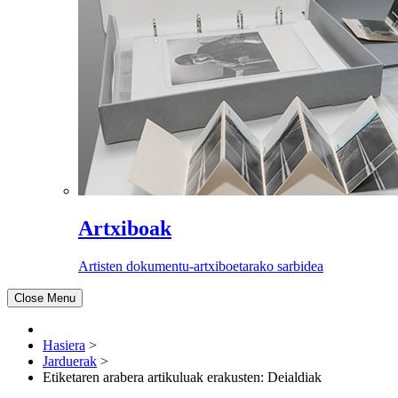
Artxiboak
Artisten dokumentu-artxiboetarako sarbidea
Close Menu
Hasiera
>
Jarduerak
>
Etiketaren arabera artikuluak erakusten: Deialdiak