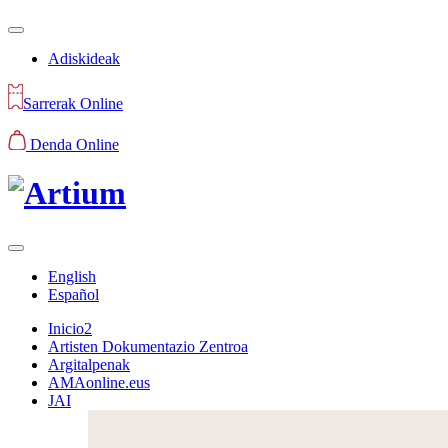
Adiskideak
Sarrerak Online
Denda Online
English
Español
Inicio2
Artisten Dokumentazio Zentroa
Argitalpenak
AMAonline.eus
JAI