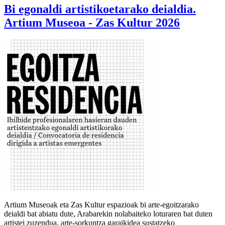
Bi egonaldi artistikoetarako deialdia.
Artium Museoa - Zas Kultur 2026
Artium Museoak eta Zas Kultur espazioak bi arte-egoitzarako
deialdi bat abiatu dute, Arabarekin nolabaiteko loturaren bat duten
artistei zuzendua, arte-sorkuntza garaikidea sustatzeko