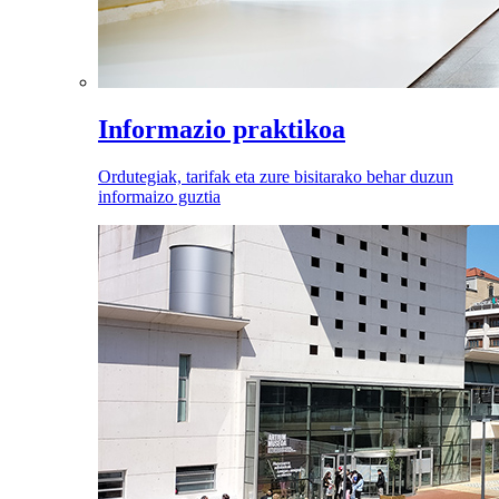
Informazio praktikoa
Ordutegiak, tarifak eta zure bisitarako behar duzun
informaizo guztia