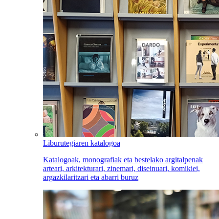
Liburutegiaren katalogoa
Katalogoak, monografiak eta bestelako argitalpenak
arteari, arkitekturari, zinemari, diseinuari, komikiei,
argazkilaritzari eta abarri buruz