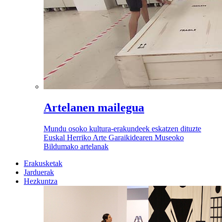
Artelanen mailegua
Mundu osoko kultura-erakundeek eskatzen dituzte
Euskal Herriko Arte Garaikidearen Museoko
Bildumako artelanak
Erakusketak
Jarduerak
Hezkuntza