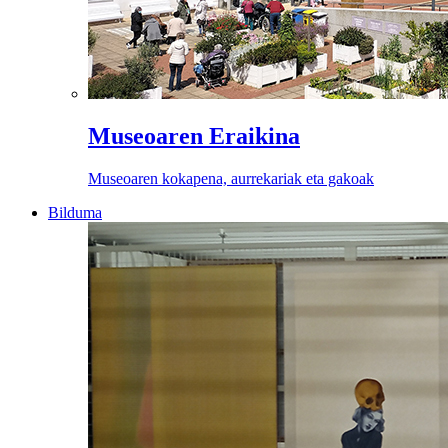
Museoaren Eraikina
Museoaren kokapena, aurrekariak eta gakoak
Bilduma