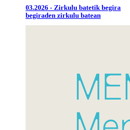
03.2026 - Zirkulu batetik begira
begiraden zirkulu batean