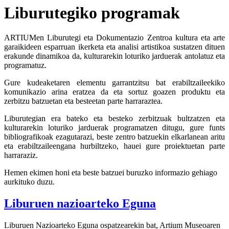
Liburutegiko programak
ARTIUMen Liburutegi eta Dokumentazio Zentroa kultura eta arte
garaikideen esparruan ikerketa eta analisi artistikoa sustatzen dituen
erakunde dinamikoa da, kulturarekin loturiko jarduerak antolatuz eta
programatuz.
Gure kudeaketaren elementu garrantzitsu bat erabiltzaileekiko
komunikazio arina eratzea da eta sortuz goazen produktu eta
zerbitzu batzuetan eta besteetan parte harraraztea.
Liburutegian era bateko eta besteko zerbitzuak bultzatzen eta
kulturarekin loturiko jarduerak programatzen ditugu, gure funts
bibliografikoak ezagutarazi, beste zentro batzuekin elkarlanean aritu
eta erabiltzaileengana hurbiltzeko, hauei gure proiektuetan parte
harraraziz.
Hemen ekimen honi eta beste batzuei buruzko informazio gehiago
aurkituko duzu.
Liburuen nazioarteko Eguna
Liburuen Nazioarteko Eguna ospatzearekin bat, Artium Museoaren