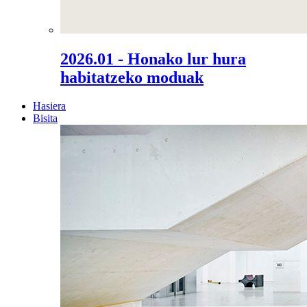
2026.01 - Honako lur hura
habitatzeko moduak
Hasiera
Bisita