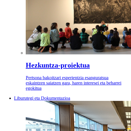
Hezkuntza-proiektua
Pertsona bakoitzari esperientzia esanguratsua
eskaintzen saiatzen gara, haren interesei eta beharrei
egokitua
Liburutegi eta Dokumentazioa