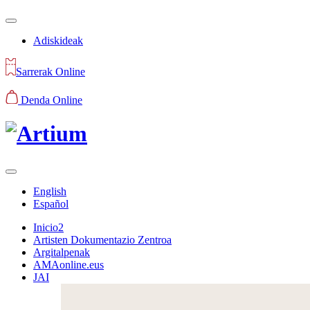
Adiskideak
Sarrerak Online
Denda Online
English
Español
Inicio2
Artisten Dokumentazio Zentroa
Argitalpenak
AMAonline.eus
JAI