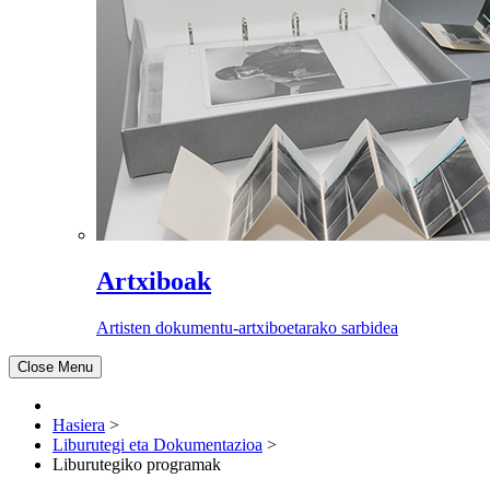
Artxiboak
Artisten dokumentu-artxiboetarako sarbidea
Close Menu
Hasiera
>
Liburutegi eta Dokumentazioa
>
Liburutegiko programak