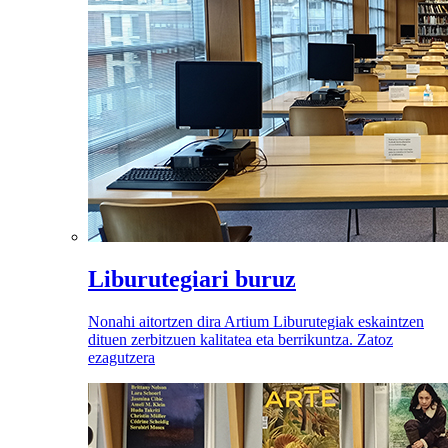
Liburutegiari buruz
Nonahi aitortzen dira Artium Liburutegiak eskaintzen
dituen zerbitzuen kalitatea eta berrikuntza. Zatoz
ezagutzera