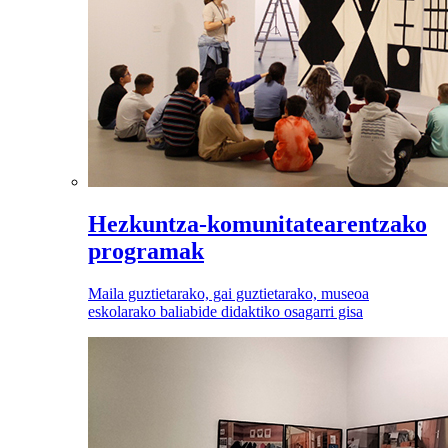
Hezkuntza-komunitatearentzako
programak
Maila guztietarako, gai guztietarako, museoa
eskolarako baliabide didaktiko osagarri gisa