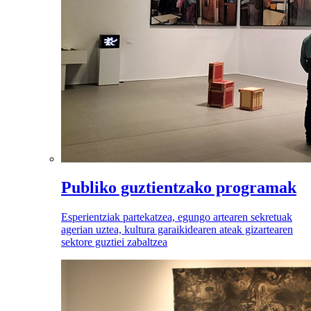
Publiko guztientzako programak
Esperientziak partekatzea, egungo artearen sekretuak
agerian uztea, kultura garaikidearen ateak gizartearen
sektore guztiei zabaltzea