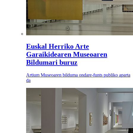
Euskal Herriko Arte
Garaikidearen Museoaren
Bildumari buruz
Artium Museoaren bilduma ondare-funts publiko aparta
da