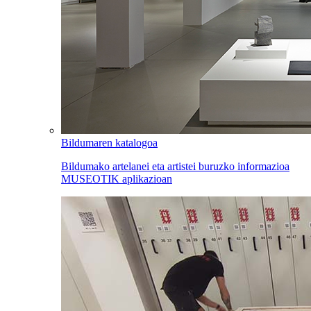
Bildumaren katalogoa
Bildumako artelanei eta artistei buruzko informazioa
MUSEOTIK aplikazioan