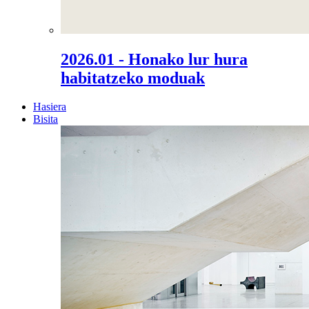
2026.01 - Honako lur hura
habitatzeko moduak
Hasiera
Bisita