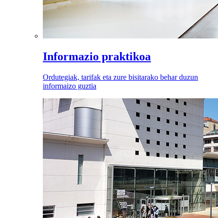
Informazio praktikoa
Ordutegiak, tarifak eta zure bisitarako behar duzun
informaizo guztia