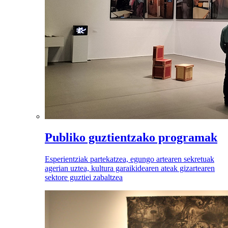
Publiko guztientzako programak
Esperientziak partekatzea, egungo artearen sekretuak
agerian uztea, kultura garaikidearen ateak gizartearen
sektore guztiei zabaltzea