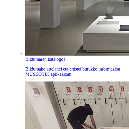
Bildumaren katalogoa
Bildumako artelanei eta artistei buruzko informazioa
MUSEOTIK aplikazioan