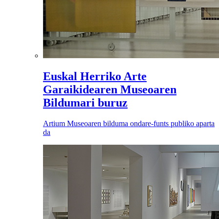
Euskal Herriko Arte
Garaikidearen Museoaren
Bildumari buruz
Artium Museoaren bilduma ondare-funts publiko aparta
da