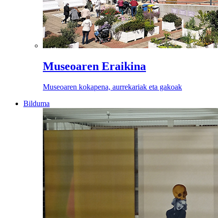
Museoaren Eraikina
Museoaren kokapena, aurrekariak eta gakoak
Bilduma