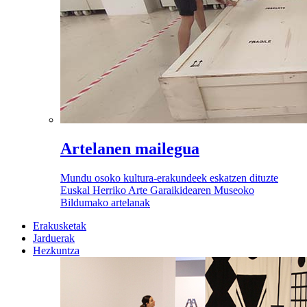
Artelanen mailegua
Mundu osoko kultura-erakundeek eskatzen dituzte
Euskal Herriko Arte Garaikidearen Museoko
Bildumako artelanak
Erakusketak
Jarduerak
Hezkuntza