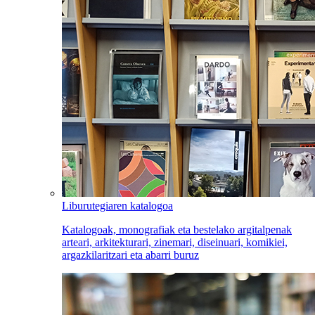
Liburutegiaren katalogoa
Katalogoak, monografiak eta bestelako argitalpenak
arteari, arkitekturari, zinemari, diseinuari, komikiei,
argazkilaritzari eta abarri buruz