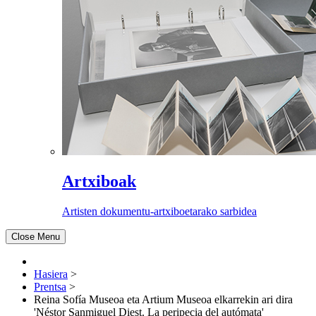
Artxiboak
Artisten dokumentu-artxiboetarako sarbidea
Close Menu
Hasiera
>
Prentsa
>
Reina Sofía Museoa eta Artium Museoa elkarrekin ari dira
'Néstor Sanmiguel Diest. La peripecia del autómata'