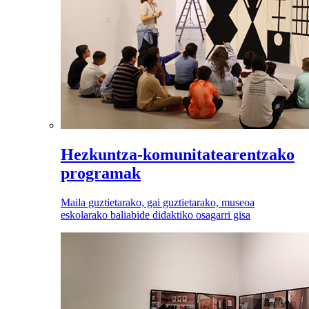
Hezkuntza-komunitatearentzako
programak
Maila guztietarako, gai guztietarako, museoa
eskolarako baliabide didaktiko osagarri gisa