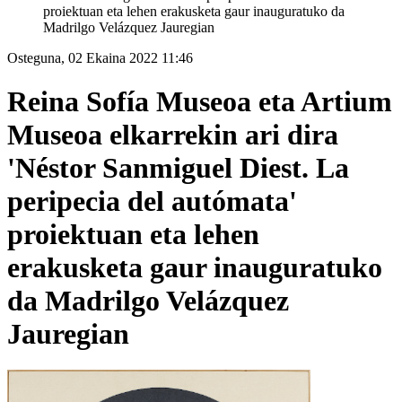
proiektuan eta lehen erakusketa gaur inauguratuko da
Madrilgo Velázquez Jauregian
Osteguna, 02 Ekaina 2022 11:46
Reina Sofía Museoa eta Artium
Museoa elkarrekin ari dira
'Néstor Sanmiguel Diest. La
peripecia del autómata'
proiektuan eta lehen
erakusketa gaur inauguratuko
da Madrilgo Velázquez
Jauregian