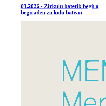
03.2026 - Zirkulu batetik begira
begiraden zirkulu batean