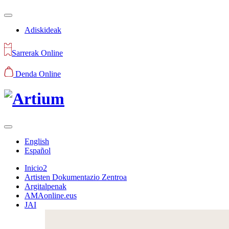
Adiskideak
Sarrerak Online
Denda Online
English
Español
Inicio2
Artisten Dokumentazio Zentroa
Argitalpenak
AMAonline.eus
JAI