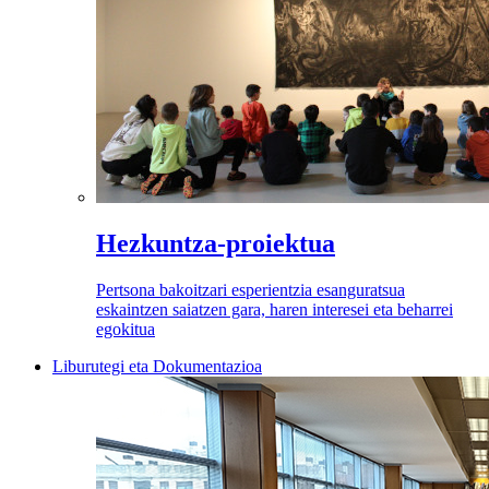
Hezkuntza-proiektua
Pertsona bakoitzari esperientzia esanguratsua
eskaintzen saiatzen gara, haren interesei eta beharrei
egokitua
Liburutegi eta Dokumentazioa