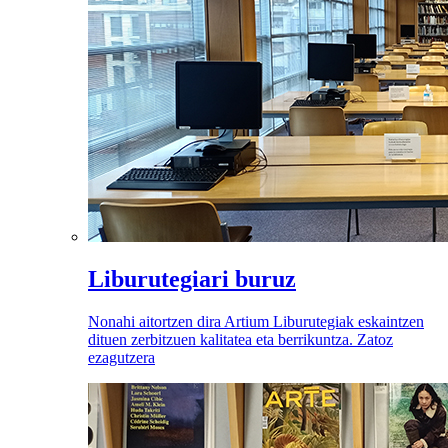
Liburutegiari buruz
Nonahi aitortzen dira Artium Liburutegiak eskaintzen
dituen zerbitzuen kalitatea eta berrikuntza. Zatoz
ezagutzera