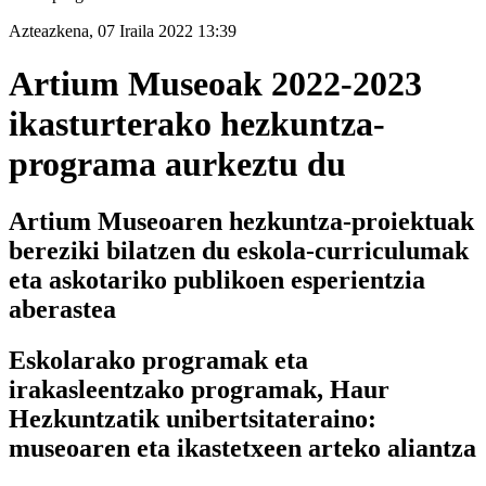
Azteazkena, 07 Iraila 2022 13:39
Artium Museoak 2022-2023
ikasturterako hezkuntza-
programa aurkeztu du
Artium Museoaren hezkuntza-proiektuak
bereziki bilatzen du eskola-curriculumak
eta askotariko publikoen esperientzia
aberastea
Eskolarako programak eta
irakasleentzako programak, Haur
Hezkuntzatik unibertsitateraino:
museoaren eta ikastetxeen arteko aliantza