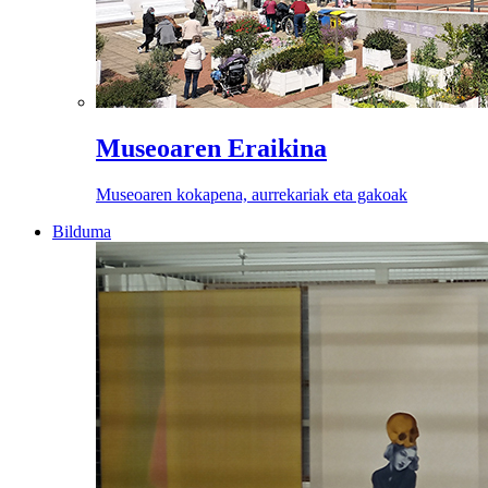
Museoaren Eraikina
Museoaren kokapena, aurrekariak eta gakoak
Bilduma