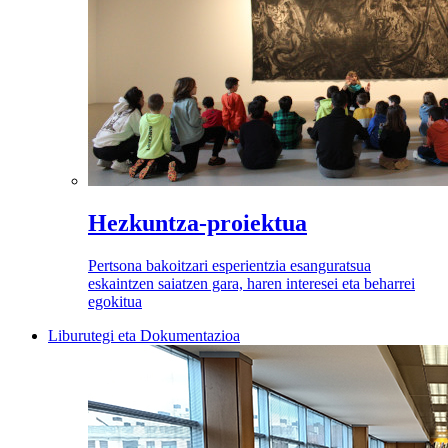
Hezkuntza-proiektua
Pertsona bakoitzari esperientzia esanguratsua
eskaintzen saiatzen gara, haren interesei eta beharrei
egokitua
Liburutegi eta Dokumentazioa