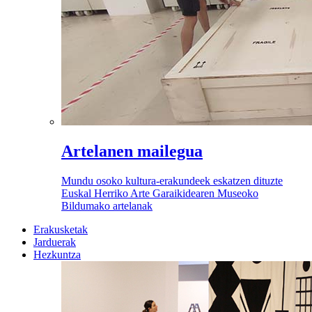
Artelanen mailegua
Mundu osoko kultura-erakundeek eskatzen dituzte
Euskal Herriko Arte Garaikidearen Museoko
Bildumako artelanak
Erakusketak
Jarduerak
Hezkuntza