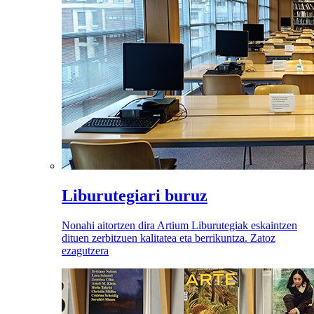
Liburutegiari buruz
Nonahi aitortzen dira Artium Liburutegiak eskaintzen
dituen zerbitzuen kalitatea eta berrikuntza. Zatoz
ezagutzera