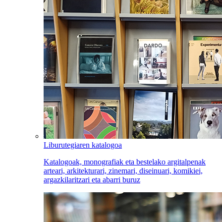
Liburutegiaren katalogoa
Katalogoak, monografiak eta bestelako argitalpenak
arteari, arkitekturari, zinemari, diseinuari, komikiei,
argazkilaritzari eta abarri buruz