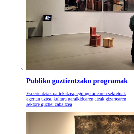
Publiko guztientzako programak
Esperientziak partekatzea, egungo artearen sekretuak
agerian uztea, kultura garaikidearen ateak gizartearen
sektore guztiei zabaltzea