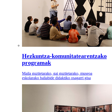
Hezkuntza-komunitatearentzako
programak
Maila guztietarako, gai guztietarako, museoa
eskolarako baliabide didaktiko osagarri gisa