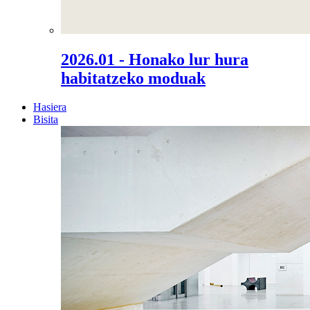
2026.01 - Honako lur hura
habitatzeko moduak
Hasiera
Bisita