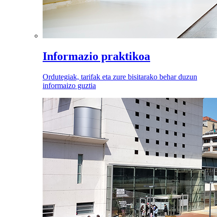
Informazio praktikoa
Ordutegiak, tarifak eta zure bisitarako behar duzun
informaizo guztia