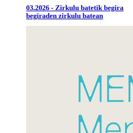
03.2026 - Zirkulu batetik begira
begiraden zirkulu batean