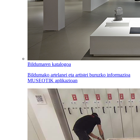
Bildumaren katalogoa
Bildumako artelanei eta artistei buruzko informazioa
MUSEOTIK aplikazioan