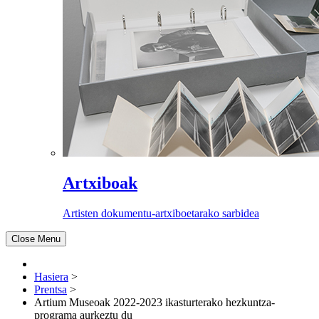
Artxiboak
Artisten dokumentu-artxiboetarako sarbidea
Close Menu
Hasiera
>
Prentsa
>
Artium Museoak 2022-2023 ikasturterako hezkuntza-
programa aurkeztu du