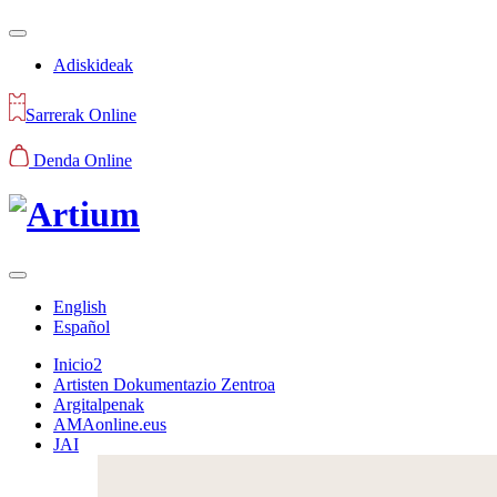
Adiskideak
Sarrerak Online
Denda Online
English
Español
Inicio2
Artisten Dokumentazio Zentroa
Argitalpenak
AMAonline.eus
JAI